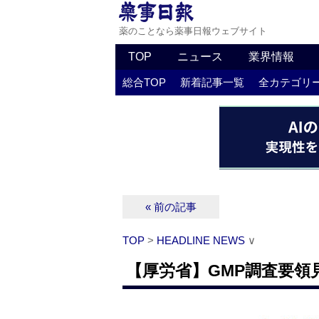
薬のことなら薬事日報ウェブサイト
TOP
ニュース
業界情報
総合TOP
新着記事一覧
全カテゴリ
« 前の記事
TOP
>
HEADLINE NEWS
∨
【厚労省】GMP調査要領