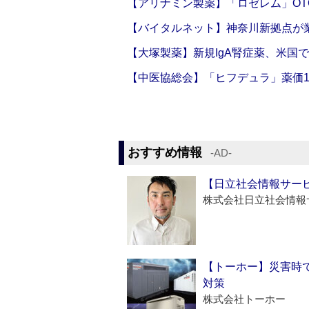
【アリナミン製薬】「ロゼレム」OT
【バイタルネット】神奈川新拠点が業
【大塚製薬】新規IgA腎症薬、米国
【中医協総会】「ヒフデュラ」薬価1
おすすめ情報
‐AD‐
【日立社会情報サー
株式会社日立社会情報
【トーホー】災害時
対策
株式会社トーホー