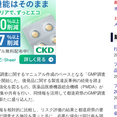
行
2
品
調査に関するマニュアル作成のベースとなる「GMP調査
2
を開始した。後発品に関する製造違反事例の続発を踏ま
強化を図るもの。医薬品医療機器総合機構（PMDA）が
2
収集や共有を行い、同情報を活用して都道府県のGMP調査
2
新たに盛り込んだ。
報を相対的に比較し、リスク評価の結果と都道府県の要
会
同で調査する施設を選ぶと共に、必要な場合は同計画を調