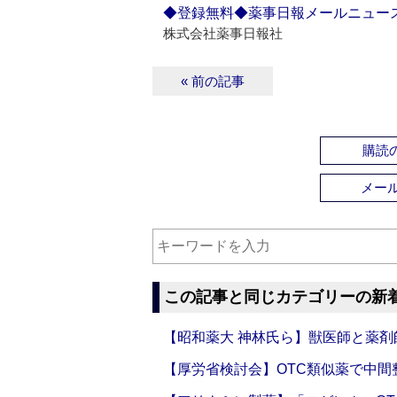
◆登録無料◆薬事日報メールニュー
株式会社薬事日報社
« 前の記事
購読の
メー
この記事と同じカテゴリーの新
【昭和薬大 神林氏ら】獣医師と薬剤
【厚労省検討会】OTC類似薬で中間整