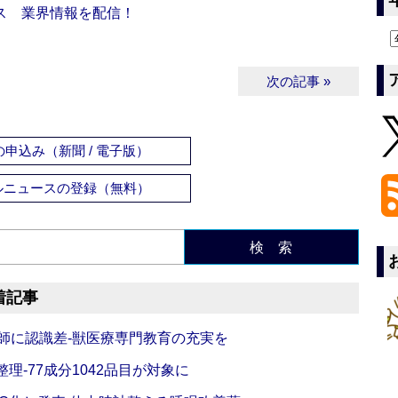
ス 業界情報を配信！
次の記事 »
申込み（新聞 / 電子版）
ルニュースの登録（無料）
検 索
着記事
師に認識差‐獣医療専門教育の充実を
理‐77成分1042品目が対象に