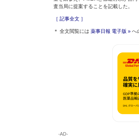
査当局に提案することを記載した。
［ 記事全文 ］
＊ 全文閲覧には
薬事日報 電子版 »
へ
‐AD‐