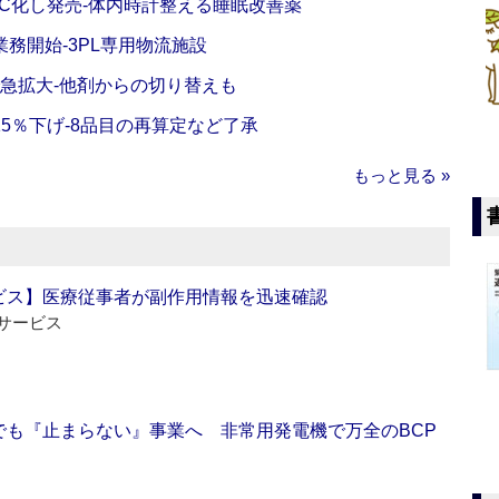
C化し発売‐体内時計整える睡眠改善薬
務開始‐3PL専用物流施設
で急拡大‐他剤からの切り替えも
5％下げ‐8品目の再算定など了承
もっと見る »
ビス】医療従事者が副作用情報を迅速確認
サービス
でも『止まらない』事業へ 非常用発電機で万全のBCP