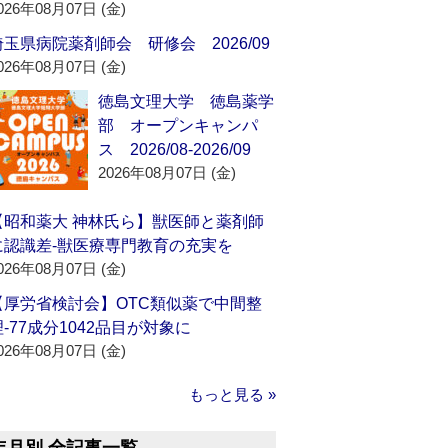
026年08月07日 (金)
埼玉県病院薬剤師会 研修会 2026/09
026年08月07日 (金)
徳島文理大学 徳島薬学
部 オープンキャンパ
ス 2026/08-2026/09
2026年08月07日 (金)
【昭和薬大 神林氏ら】獣医師と薬剤師
に認識差‐獣医療専門教育の充実を
026年08月07日 (金)
【厚労省検討会】OTC類似薬で中間整
理‐77成分1042品目が対象に
026年08月07日 (金)
もっと見る »