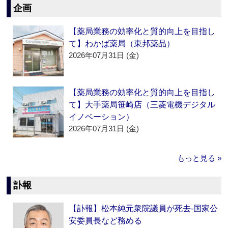
企画
【薬局業務の効率化と質的向上を目指し
て】わかば薬局（東邦薬品）
2026年07月31日 (金)
【薬局業務の効率化と質的向上を目指し
て】大手薬局笹崎店（三菱電機デジタル
イノベーション）
2026年07月31日 (金)
もっと見る »
訃報
【訃報】松本純元衆院議員が死去‐国家公
安委員長など務める