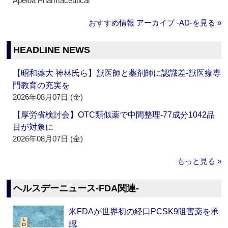
Apeloa Pharmaceutical
おすすめ情報 アーカイブ ‐AD‐を見る »
HEADLINE NEWS
【昭和薬大 神林氏ら】獣医師と薬剤師に認識差‐獣医療専
門教育の充実を
2026年08月07日 (金)
【厚労省検討会】OTC類似薬で中間整理‐77成分1042品
目が対象に
2026年08月07日 (金)
もっと見る »
ヘルスデーニュース‐FDA関連‐
米FDAが世界初の経口PCSK9阻害薬を承
認