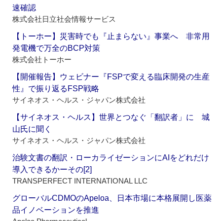
速確認
株式会社日立社会情報サービス
【トーホー】災害時でも『止まらない』事業へ 非常用
発電機で万全のBCP対策
株式会社トーホー
【開催報告】ウェビナー『FSPで変える臨床開発の生産
性』で振り返るFSP戦略
サイネオス・ヘルス・ジャパン株式会社
【サイネオス・ヘルス】世界とつなぐ「翻訳者」に 城
山氏に聞く
サイネオス・ヘルス・ジャパン株式会社
治験文書の翻訳・ローカライゼーションにAIをどれだけ
導入できるかーその[2]
TRANSPERFECT INTERNATIONAL LLC
グローバルCDMOのApeloa、日本市場に本格展開し医薬
品イノベーションを推進