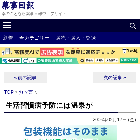
薬のことなら薬事日報ウェブサイト
新着
全カテゴリー
購読・購入・登録
« 前の記事
次の記事 »
TOP
>
無季言
∨
生活習慣病予防には温泉が
2006年02月17日 (金)