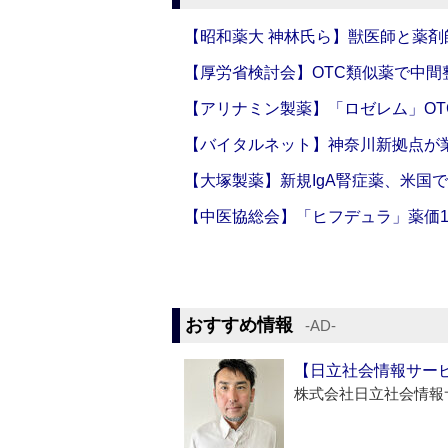
【昭和薬大 神林氏ら】獣医師と薬剤
【厚労省検討会】OTC類似薬で中間整
【アリナミン製薬】「ロゼレム」OT
【バイタルネット】神奈川新拠点が業
【大塚製薬】新規IgA腎症薬、米国
【中医協総会】「ヒフデュラ」薬価1
おすすめ情報
‐AD‐
【日立社会情報サー
株式会社日立社会情報