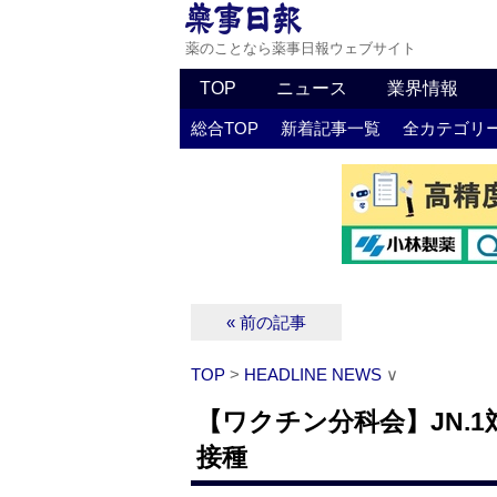
薬のことなら薬事日報ウェブサイト
TOP
ニュース
業界情報
総合TOP
新着記事一覧
全カテゴリ
« 前の記事
TOP
>
HEADLINE NEWS
∨
【ワクチン分科会】JN.
接種