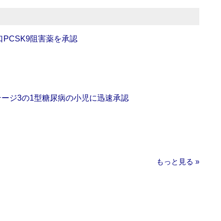
口PCSK9阻害薬を承認
をステージ3の1型糖尿病の小児に迅速承認
もっと見る »