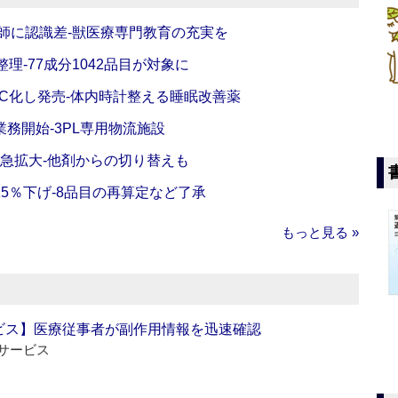
師に認識差‐獣医療専門教育の充実を
理‐77成分1042品目が対象に
C化し発売‐体内時計整える睡眠改善薬
務開始‐3PL専用物流施設
で急拡大‐他剤からの切り替えも
5％下げ‐8品目の再算定など了承
もっと見る »
ビス】医療従事者が副作用情報を迅速確認
サービス