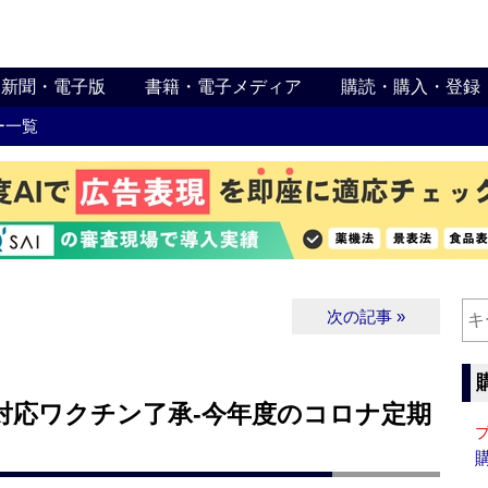
新聞・電子版
書籍・電子メディア
購読・購入・登録
ー一覧
次の記事 »
1対応ワクチン了承‐今年度のコロナ定期