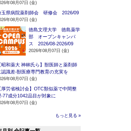
026年08月07日 (金)
埼玉県病院薬剤師会 研修会 2026/09
026年08月07日 (金)
徳島文理大学 徳島薬学
部 オープンキャンパ
ス 2026/08-2026/09
2026年08月07日 (金)
【昭和薬大 神林氏ら】獣医師と薬剤師
に認識差‐獣医療専門教育の充実を
026年08月07日 (金)
【厚労省検討会】OTC類似薬で中間整
理‐77成分1042品目が対象に
026年08月07日 (金)
もっと見る »