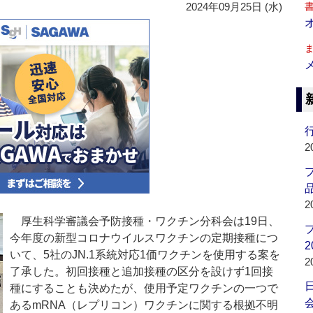
2024年09月25日 (水)
行
2
品
2
厚生科学審議会予防接種・ワクチン分科会は19日、
今年度の新型コロナウイルスワクチンの定期接種につ
2
いて、5社のJN.1系統対応1価ワクチンを使用する案を
2
了承した。初回接種と追加接種の区分を設けず1回接
種にすることも決めたが、使用予定ワクチンの一つで
会
あるmRNA（レプリコン）ワクチンに関する根拠不明