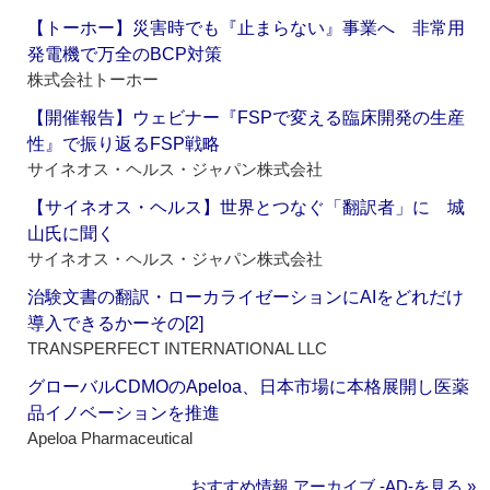
【トーホー】災害時でも『止まらない』事業へ 非常用
発電機で万全のBCP対策
株式会社トーホー
【開催報告】ウェビナー『FSPで変える臨床開発の生産
性』で振り返るFSP戦略
サイネオス・ヘルス・ジャパン株式会社
【サイネオス・ヘルス】世界とつなぐ「翻訳者」に 城
山氏に聞く
サイネオス・ヘルス・ジャパン株式会社
治験文書の翻訳・ローカライゼーションにAIをどれだけ
導入できるかーその[2]
TRANSPERFECT INTERNATIONAL LLC
グローバルCDMOのApeloa、日本市場に本格展開し医薬
品イノベーションを推進
Apeloa Pharmaceutical
おすすめ情報 アーカイブ ‐AD‐を見る »