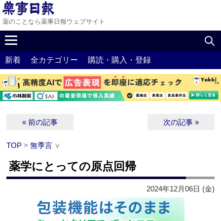
薬のことなら薬事日報ウェブサイト
新着
全カテゴリー
購読・購入・登録
« 前の記事
次の記事 »
TOP
>
無季言
∨
薬学にとっての原点回帰
2024年12月06日 (金)