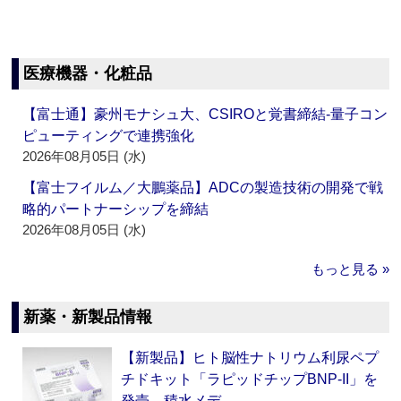
医療機器・化粧品
【富士通】豪州モナシュ大、CSIROと覚書締結‐量子コン
ピューティングで連携強化
2026年08月05日 (水)
【富士フイルム／大鵬薬品】ADCの製造技術の開発で戦
略的パートナーシップを締結
2026年08月05日 (水)
もっと見る »
新薬・新製品情報
【新製品】ヒト脳性ナトリウム利尿ペプ
チドキット「ラピッドチップBNP-II」を
発売 積水メデ…