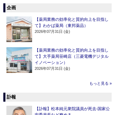
企画
【薬局業務の効率化と質的向上を目指し
て】わかば薬局（東邦薬品）
2026年07月31日 (金)
【薬局業務の効率化と質的向上を目指し
て】大手薬局笹崎店（三菱電機デジタル
イノベーション）
2026年07月31日 (金)
もっと見る »
訃報
【訃報】松本純元衆院議員が死去‐国家公
安委員長など務める