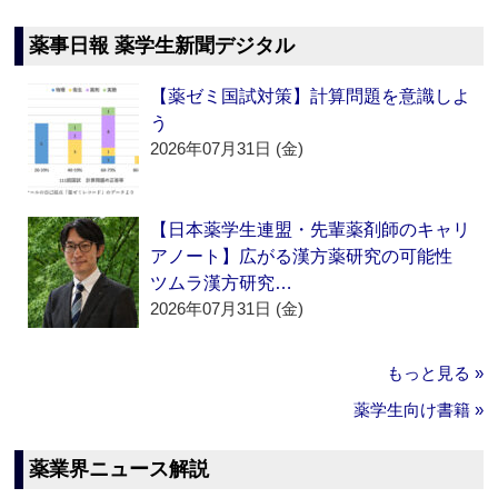
薬事日報 薬学生新聞デジタル
【薬ゼミ国試対策】計算問題を意識しよ
う
2026年07月31日 (金)
【日本薬学生連盟・先輩薬剤師のキャリ
アノート】広がる漢方薬研究の可能性
ツムラ漢方研究…
2026年07月31日 (金)
もっと見る »
薬学生向け書籍 »
薬業界ニュース解説