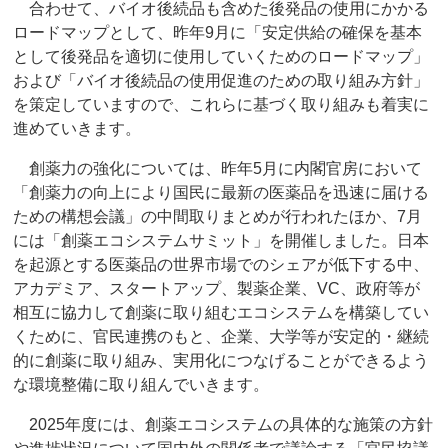
合わせて、バイオ後続品も含めた後発品の使用にかかる
ロードマップとして、昨年9月に「安定供給の確保を基本
として後発品を適切に使用していくためのロードマップ」
および「バイオ後続品の使用促進のための取り組み方針」
を策定していますので、これらに基づく取り組みも着実に
進めていきます。
創薬力の強化については、昨年5月に内閣官房において
「創薬力の向上により国民に最新の医薬品を迅速に届ける
ための構想会議」の中間取りまとめが行われたほか、7月
には「創薬エコシステムサミット」を開催しました。日本
を起源とする医薬品の世界市場でのシェアが低下する中、
アカデミア、スタートアップ、製薬企業、VC、政府等が
相互に協力して創薬に取り組むエコシステムを構築してい
くために、官民連携のもと、企業、大学等が安定的・継続
的に創薬に取り組み、実用化につなげることができるよう
な環境整備に取り組んでいきます。
2025年度には、創薬エコシステムの具体的な施策の方針