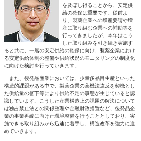
を及ぼし得ることから、安定供
給の確保は重要です。従前よ
り、製薬企業への増産要請や増
産に取り組む企業への補助等を
行ってきましたが、本年はこう
した取り組みを引き続き実施す
ると共に、一層の安定供給の確保に向け、製薬企業におけ
る安定供給体制の整備や供給状況のモニタリングの制度化
に向けた検討を行っていきます。
また、後発品産業においては、少量多品目生産といった
構造的課題がある中で、製薬企業の薬機法違反を契機とし
た供給量の低下等により供給不足の事態が生じていると認
識しています。こうした産業構造上の課題の解決について
は独占禁止法との関係整理や金融財政措置など、後発品企
業の事業再編に向けた環境整備を行うこととしており、実
施できる取り組みから迅速に着手し、構造改革を強力に進
めていきます。