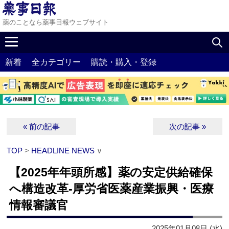
薬のことなら薬事日報ウェブサイト
新着
全カテゴリー
購読・購入・登録
« 前の記事
次の記事 »
TOP
>
HEADLINE NEWS
∨
【2025年年頭所感】薬の安定供給確保
へ構造改革‐厚労省医薬産業振興・医療
情報審議官
2025年01月08日 (水)