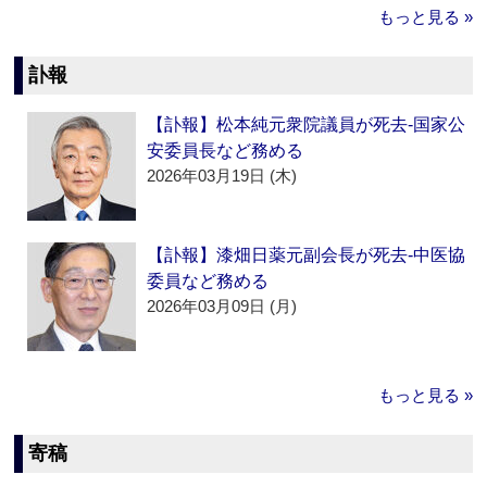
もっと見る »
訃報
【訃報】松本純元衆院議員が死去‐国家公
安委員長など務める
2026年03月19日 (木)
【訃報】漆畑日薬元副会長が死去‐中医協
委員など務める
2026年03月09日 (月)
もっと見る »
寄稿