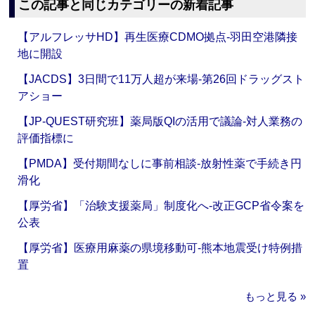
この記事と同じカテゴリーの新着記事
【アルフレッサHD】再生医療CDMO拠点‐羽田空港隣接
地に開設
【JACDS】3日間で11万人超が来場‐第26回ドラッグスト
アショー
【JP-QUEST研究班】薬局版QIの活用で議論‐対人業務の
評価指標に
【PMDA】受付期間なしに事前相談‐放射性薬で手続き円
滑化
【厚労省】「治験支援薬局」制度化へ‐改正GCP省令案を
公表
【厚労省】医療用麻薬の県境移動可‐熊本地震受け特例措
置
もっと見る »