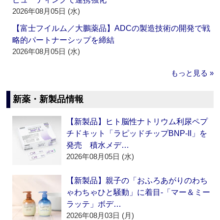
2026年08月05日 (水)
【富士フイルム／大鵬薬品】ADCの製造技術の開発で戦
略的パートナーシップを締結
2026年08月05日 (水)
もっと見る »
新薬・新製品情報
【新製品】ヒト脳性ナトリウム利尿ペプ
チドキット「ラピッドチップBNP-II」を
発売 積水メデ…
2026年08月05日 (水)
【新製品】親子の「おふろあがりのわち
ゃわちゃひと騒動」に着目‐「マー＆ミー
ラッテ」ボデ…
2026年08月03日 (月)