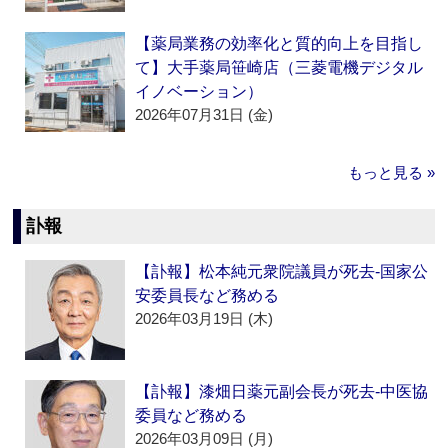
【薬局業務の効率化と質的向上を目指し
て】大手薬局笹崎店（三菱電機デジタル
イノベーション）
2026年07月31日 (金)
もっと見る »
訃報
【訃報】松本純元衆院議員が死去‐国家公
安委員長など務める
2026年03月19日 (木)
【訃報】漆畑日薬元副会長が死去‐中医協
委員など務める
2026年03月09日 (月)