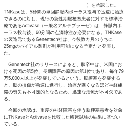
）を承認した。
TNKaseは、5秒間の単回静脈内ボーラス投与で迅速に治療
できるのに対し、現行の急性期脳梗塞患者に対する標準治
療であるActivase（一般名アルテプラーゼ）は、静脈内ボ
ーラス投与後、60分間の点滴静注が必要になる。TNKase
の製造元であるGenentech社は、今後数カ月のうちに
25mgのバイアル製剤が利用可能になる予定だと発表し
た。
Genentech社のリリースによると、脳卒中は、米国にお
ける死因の第5位、長期障害の原因の第1位であり、毎年79
万5,000人以上が発症しているという。脳梗塞を発症する
と、脳の損傷が急速に進行し、治療が遅くなるほど神経組
織の喪失も不可逆的となるため、迅速な治療が不可欠であ
る。
今回の承認は、重度の神経障害を伴う脳梗塞患者を対象
にTNKaseとActivaseを比較した臨床試験の結果に基づい
ている。