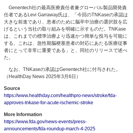
Genentech社の最高医療責任者兼グローバル製品開発責
任者であるLevi Garraway氏は、「今回のTNKaseの承認は
大きな前進であり、患者のために脳卒中治療の選択肢を広
げるという当社の取り組みを明確に示すものだ。TNKase
は、これまでの標準治療より迅速かつ簡単な投与を可能に
する。これは、急性期脳梗塞患者の対応にあたる医療従事
者にとって非常に重要である」と、同社のリリースで述べ
た。
なお、TNKaseの承認はGenentech社に付与された。
（HealthDay News 2025年3月6日）
Source
https://www.healthday.com/healthpro-news/stroke/fda-
approves-tnkase-for-acute-ischemic-stroke
More Information
https://www.fda.gov/news-events/press-
announcements/fda-roundup-march-4-2025