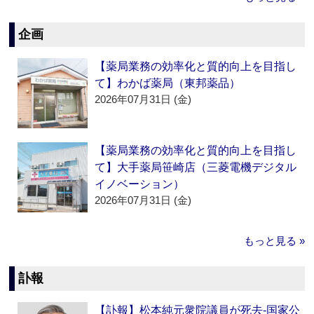
企画
【薬局業務の効率化と質的向上を目指し
て】わかば薬局（東邦薬品）
2026年07月31日 (金)
【薬局業務の効率化と質的向上を目指し
て】大手薬局笹崎店（三菱電機デジタル
イノベーション）
2026年07月31日 (金)
もっと見る »
訃報
【訃報】松本純元衆院議員が死去‐国家公