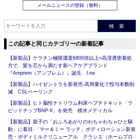
メールニュースの登録（無料）
検 索
この記事と同じカテゴリーの新着記事
【新製品】ケラチン極限濃度6800倍以上×高浸透密着処
方で、髪を芯から満たす新ヘアケアブランド
『Amprem（アンプレム）』誕生 I-ne
【新製品】ハイゼントラを新発売‐高用量化で投与本数削
減 CSLベーリング
【新製品】ヒト脳性ナトリウム利尿ペプチドキット「ラ
ピッドチップBNP-II」を発売 積水メディカル
【新製品】親子の「おふろあがりのわちゃわちゃひと騒
動」に着目‐「マー＆ミー ラッテ」ボディローション新発
売・ボディミルクリニューアル クラシエ（ホームプロ