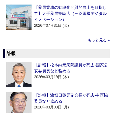
【薬局業務の効率化と質的向上を目指し
て】大手薬局笹崎店（三菱電機デジタル
イノベーション）
2026年07月31日 (金)
もっと見る »
訃報
【訃報】松本純元衆院議員が死去‐国家公
安委員長など務める
2026年03月19日 (木)
【訃報】漆畑日薬元副会長が死去‐中医協
委員など務める
2026年03月09日 (月)