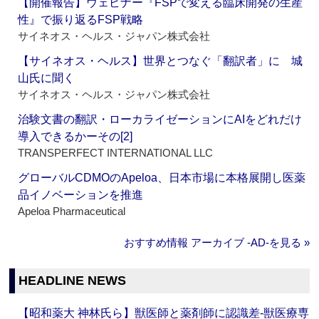
【開催報告】ウェビナー『FSPで変える臨床開発の生産
性』で振り返るFSP戦略
サイネオス・ヘルス・ジャパン株式会社
【サイネオス・ヘルス】世界とつなぐ「翻訳者」に 城
山氏に聞く
サイネオス・ヘルス・ジャパン株式会社
治験文書の翻訳・ローカライゼーションにAIをどれだけ
導入できるかーその[2]
TRANSPERFECT INTERNATIONAL LLC
グローバルCDMOのApeloa、日本市場に本格展開し医薬
品イノベーションを推進
Apeloa Pharmaceutical
おすすめ情報 アーカイブ ‐AD‐を見る »
HEADLINE NEWS
【昭和薬大 神林氏ら】獣医師と薬剤師に認識差‐獣医療専