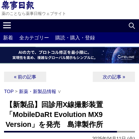
薬のことなら薬事日報ウェブサイト
新着
全カテゴリー
購読・購入・登録
« 前の記事
次の記事 »
TOP
>
新薬・新製品情報
∨
【新製品】回診用X線撮影装置
「MobileDaRt Evolution MX9
Version」を発売 島津製作所
2025年04月11日 (金)