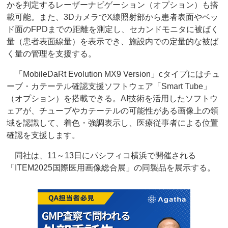
かを判定するレーザーナビゲーション（オプション）も搭
載可能。また、3DカメラでX線照射部から患者表面やベッ
ド面のFPDまでの距離を測定し、セカンドモニタに被ばく
量（患者表面線量）を表示でき、施設内での定量的な被ば
く量の管理を支援する。
「MobileDaRt Evolution MX9 Version」cタイプにはチュ
ーブ・カテーテル確認支援ソフトウェア「Smart Tube」
（オプション）を搭載できる。AI技術を活用したソフトウ
ェアが、チューブやカテーテルの可能性がある画像上の領
域を認識して、着色・強調表示し、医療従事者による位置
確認を支援します。
同社は、11～13日にパシフィコ横浜で開催される
「ITEM2025国際医用画像総合展」の同製品を展示する。