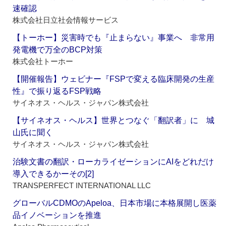
速確認
株式会社日立社会情報サービス
【トーホー】災害時でも『止まらない』事業へ 非常用
発電機で万全のBCP対策
株式会社トーホー
【開催報告】ウェビナー『FSPで変える臨床開発の生産
性』で振り返るFSP戦略
サイネオス・ヘルス・ジャパン株式会社
【サイネオス・ヘルス】世界とつなぐ「翻訳者」に 城
山氏に聞く
サイネオス・ヘルス・ジャパン株式会社
治験文書の翻訳・ローカライゼーションにAIをどれだけ
導入できるかーその[2]
TRANSPERFECT INTERNATIONAL LLC
グローバルCDMOのApeloa、日本市場に本格展開し医薬
品イノベーションを推進