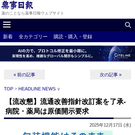
薬のことなら薬事日報ウェブサイト
新着
全カテゴリー
購読・購入・登録
« 前の記事
次の記事 »
TOP
>
HEADLINE NEWS
∨
【流改懇】流通改善指針改訂案を了承‐
病院・薬局は原価開示要求
2025年12月17日 (水)