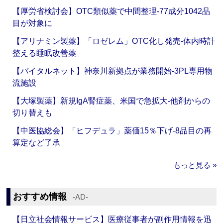
【厚労省検討会】OTC類似薬で中間整理‐77成分1042品
目が対象に
【アリナミン製薬】「ロゼレム」OTC化し発売‐体内時計
整える睡眠改善薬
【バイタルネット】神奈川新拠点が業務開始‐3PL専用物
流施設
【大塚製薬】新規IgA腎症薬、米国で急拡大‐他剤からの
切り替えも
【中医協総会】「ヒフデュラ」薬価15％下げ‐8品目の再
算定など了承
もっと見る »
おすすめ情報
‐AD‐
【日立社会情報サービス】医療従事者が副作用情報を迅