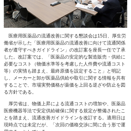
医療用医薬品の流通改善に関する懇談会は15日、厚生労
働省が示した「医療用医薬品の流通改善に向けて流通関係
者が遵守すべきガイドライン」の改訂案を座長一任で了承
した。改訂案では、「医薬品の安定的な製造販売・供給に
必要なコスト（物価水準等を考慮した人件費や流通コスト
等）の実情も踏まえ、最終原価を設定すること」と明記
し、メーカーと卸が医薬品供給や取引に関する情報を共有
することで、市場実勢価格が薬価を上回る逆ざや防止を図
る方針である。
厚労省は、物価上昇による流通コストの増加や、医薬品
医療機器等法で安定供給確保に関する規定が整備されたこ
とを踏まえ、流通改善ガイドラインを改訂する。適用日は
現時点では未定だが、「次回の価格交渉に間に合う形で運