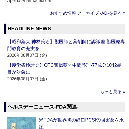
Apeloa Pharmaceutical
おすすめ情報 アーカイブ ‐AD‐を見る »
HEADLINE NEWS
【昭和薬大 神林氏ら】獣医師と薬剤師に認識差‐獣医療専
門教育の充実を
2026年08月07日 (金)
【厚労省検討会】OTC類似薬で中間整理‐77成分1042品
目が対象に
2026年08月07日 (金)
もっと見る »
ヘルスデーニュース‐FDA関連‐
米FDAが世界初の経口PCSK9阻害薬を承
認