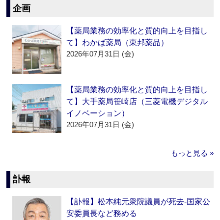
企画
【薬局業務の効率化と質的向上を目指し
て】わかば薬局（東邦薬品）
2026年07月31日 (金)
【薬局業務の効率化と質的向上を目指し
て】大手薬局笹崎店（三菱電機デジタル
イノベーション）
2026年07月31日 (金)
もっと見る »
訃報
【訃報】松本純元衆院議員が死去‐国家公
安委員長など務める