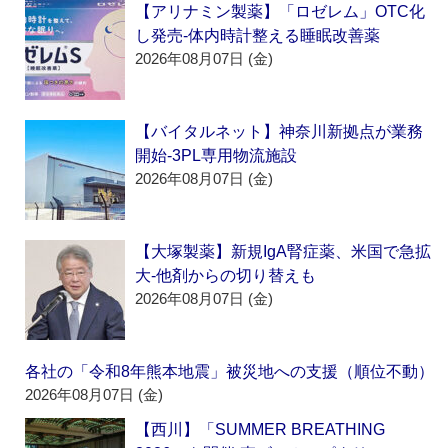
【アリナミン製薬】「ロゼレム」OTC化
し発売‐体内時計整える睡眠改善薬
2026年08月07日 (金)
【バイタルネット】神奈川新拠点が業務
開始‐3PL専用物流施設
2026年08月07日 (金)
【大塚製薬】新規IgA腎症薬、米国で急拡
大‐他剤からの切り替えも
2026年08月07日 (金)
各社の「令和8年熊本地震」被災地への支援（順位不動）
2026年08月07日 (金)
【西川】「SUMMER BREATHING