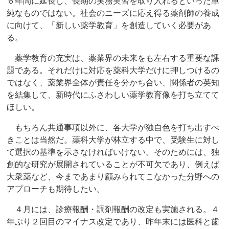
６年間に延長し、長期の実務実習を取り入れるといった単
純なものではない。社会のニーズに応え得る薬剤師の養成
に向けて、「新しい薬学教育」を創造していく必要があ
る。
薬学教育の充実は、薬業界の未来をも左右する重要な課
題である。それだけに対応を薬科大学だけに押しつけるの
ではなく、薬業界全体が責任を分かち合い、関係者の英知
を結集して、新時代にふさわしい薬学教育像を打ち立てて
ほしい。
もちろん共通事項以外に、各大学が独自色を打ち出すべ
きことは当然だ。薬科大学が林立する中で、受験生に対し
て選択の基準を示さなければいけない。そのためには、独
創的な研究が展開されていることが不可欠であり、例えば
大衆薬など、今まであまり顧みられてこなかった分野への
アプローチも期待したい。
４月には、診療報酬・調剤報酬の改定も実施される。４
年ぶり２回目のマイナス改定であり、昨年末には医科と歯