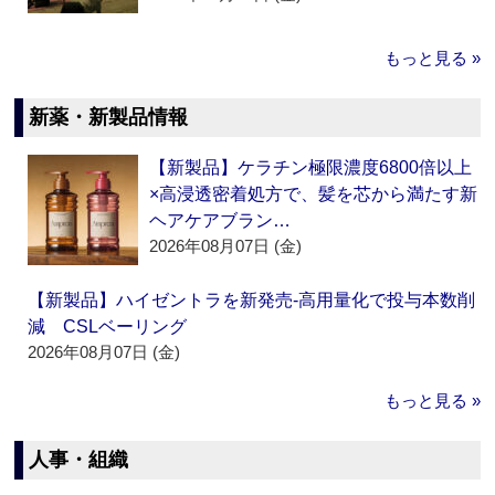
もっと見る »
新薬・新製品情報
【新製品】ケラチン極限濃度6800倍以上
×高浸透密着処方で、髪を芯から満たす新
ヘアケアブラン…
2026年08月07日 (金)
【新製品】ハイゼントラを新発売‐高用量化で投与本数削
減 CSLベーリング
2026年08月07日 (金)
もっと見る »
人事・組織