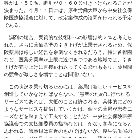
科が１・５０％、調剤が０・６０％引き下げられることが
決まった。今月１１日には、厚生労働大臣から中央社会保
険医療協議会に対して、改定案作成の諮問が行われる予定
である。
調剤の場合、実質的な技術料への影響は約２％と考えら
れる。さらに薬価基準の引き下げが上乗せされるため、保
険薬局は厳しい経営を余儀なくされるだろう。特に首都圏
など、医薬分業率が上限に近づきつつある地域では、引き
下げが売り上げに直接跳ね返ってくる恐れもあり、薬局間
の競争が激しさを増すことは間違いない。
この状況を乗り切るためには、薬局は新しいサービスを
創造していかなければならない。“患者のため”に行われる
サービスであれば、大抵のことは許される。具体的にどの
ようなサービスを提供していくかは、個々の薬局が患者ニ
ーズなどを踏まえて工夫することだが、中央社会保険医療
協議会での支払側委員の指摘などは、かなり参考になると
思われる。議事録は直近のものではないが、厚生労働省の