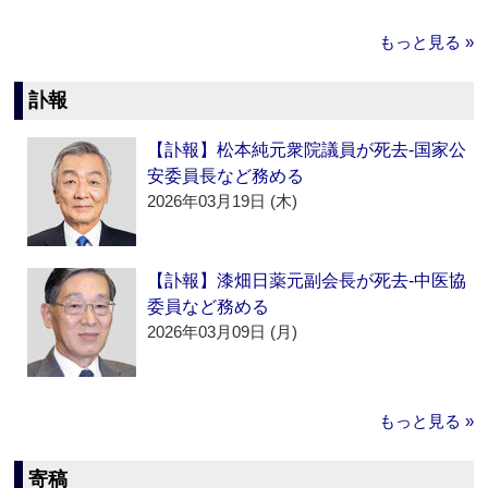
もっと見る »
訃報
【訃報】松本純元衆院議員が死去‐国家公
安委員長など務める
2026年03月19日 (木)
【訃報】漆畑日薬元副会長が死去‐中医協
委員など務める
2026年03月09日 (月)
もっと見る »
寄稿