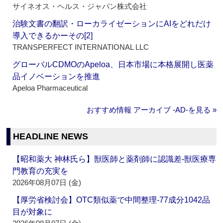
サイネオス・ヘルス・ジャパン株式会社
治験文書の翻訳・ローカライゼーションにAIをどれだけ
導入できるかーその[2]
TRANSPERFECT INTERNATIONAL LLC
グローバルCDMOのApeloa、日本市場に本格展開し医薬
品イノベーションを推進
Apeloa Pharmaceutical
おすすめ情報 アーカイブ ‐AD‐を見る »
HEADLINE NEWS
【昭和薬大 神林氏ら】獣医師と薬剤師に認識差‐獣医療専
門教育の充実を
2026年08月07日 (金)
【厚労省検討会】OTC類似薬で中間整理‐77成分1042品
目が対象に