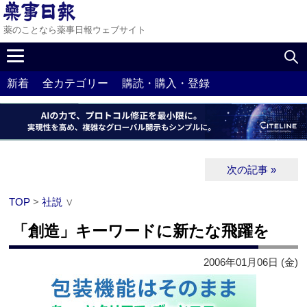
薬のことなら薬事日報ウェブサイト
新着
全カテゴリー
購読・購入・登録
次の記事 »
TOP
>
社説
∨
「創造」キーワードに新たな飛躍を
2006年01月06日 (金)