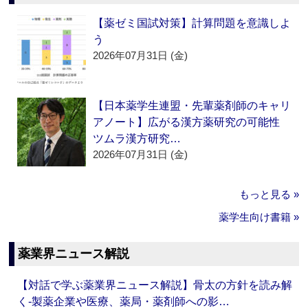
【薬ゼミ国試対策】計算問題を意識しよ
う
2026年07月31日 (金)
【日本薬学生連盟・先輩薬剤師のキャリ
アノート】広がる漢方薬研究の可能性
ツムラ漢方研究…
2026年07月31日 (金)
もっと見る »
薬学生向け書籍 »
薬業界ニュース解説
【対話で学ぶ薬業界ニュース解説】骨太の方針を読み解
く‐製薬企業や医療、薬局・薬剤師への影…