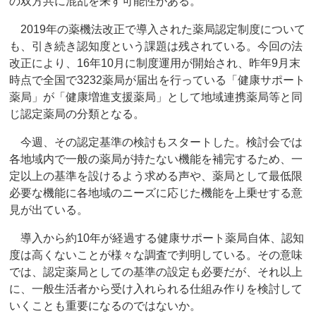
の双方共に混乱を来す可能性がある。
2019年の薬機法改正で導入された薬局認定制度について
も、引き続き認知度という課題は残されている。今回の法
改正により、16年10月に制度運用が開始され、昨年9月末
時点で全国で3232薬局が届出を行っている「健康サポート
薬局」が「健康増進支援薬局」として地域連携薬局等と同
じ認定薬局の分類となる。
今週、その認定基準の検討もスタートした。検討会では
各地域内で一般の薬局が持たない機能を補完するため、一
定以上の基準を設けるよう求める声や、薬局として最低限
必要な機能に各地域のニーズに応じた機能を上乗せする意
見が出ている。
導入から約10年が経過する健康サポート薬局自体、認知
度は高くないことが様々な調査で判明している。その意味
では、認定薬局としての基準の設定も必要だが、それ以上
に、一般生活者から受け入れられる仕組み作りを検討して
いくことも重要になるのではないか。