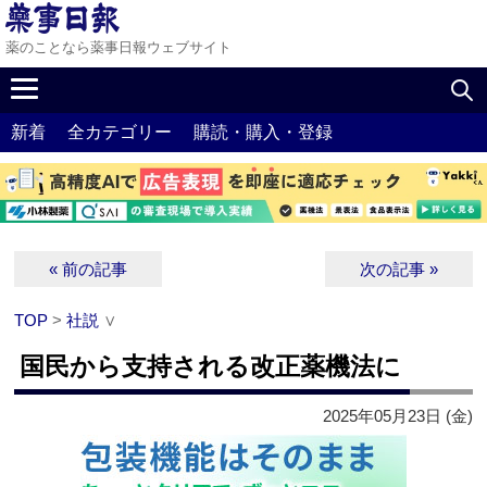
薬のことなら薬事日報ウェブサイト
新着
全カテゴリー
購読・購入・登録
« 前の記事
次の記事 »
TOP
>
社説
∨
国民から支持される改正薬機法に
2025年05月23日 (金)