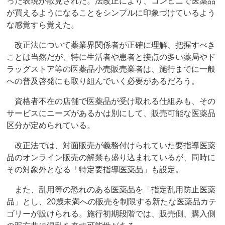
った表現が散見された。法改正により、コンビニで医薬品
が買えるようになることをシンプルに印象づけているよう
な感覚すら覚えた。
改正法について薬業界関係者が正確に理解、把握すべき
ことは当然だが、特に生活者や患者と接点の多い薬局やド
ラッグストア等の医薬品小売販売業者は、施行までに一般
への普及啓発にも取り組んでいく必要があるだろう。
資格者不在の店舗で医薬品が受け取れる仕組みも、その
サービスにニーズがあるかは別にして、販売可能な医薬品
区分が定められている。
改正法では、対面販売が義務付けられていた要指導医薬
品のオンライン販売の解禁も盛り込まれているが、同時に
その対象外となる「特定要指導医薬品」も設定。
また、乱用等の恐れのある医薬品を「指定乱用防止医薬
品」とし、20歳未満への販売を制限する新たな医薬品カテ
ゴリーが設けられる。施行初期段階では、販売側、購入側