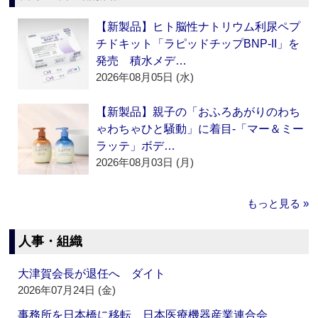
【新製品】ヒト脳性ナトリウム利尿ペプ
チドキット「ラピッドチップBNP-II」を
発売 積水メデ…
2026年08月05日 (水)
【新製品】親子の「おふろあがりのわち
ゃわちゃひと騒動」に着目‐「マー＆ミー
ラッテ」ボデ…
2026年08月03日 (月)
もっと見る »
人事・組織
大津賀会長が退任へ ダイト
2026年07月24日 (金)
事務所を日本橋に移転 日本医療機器産業連合会