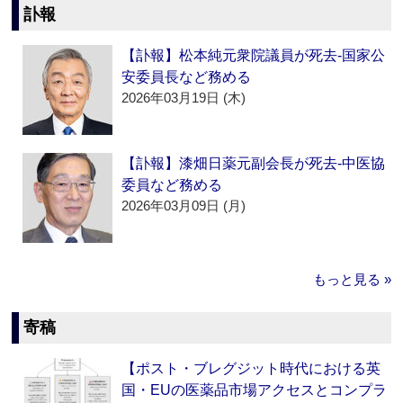
訃報
【訃報】松本純元衆院議員が死去‐国家公
安委員長など務める
2026年03月19日 (木)
【訃報】漆畑日薬元副会長が死去‐中医協
委員など務める
2026年03月09日 (月)
もっと見る »
寄稿
【ポスト・ブレグジット時代における英
国・EUの医薬品市場アクセスとコンプラ