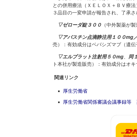
との併用療法（ＸＥＬＯＸ＋ＢＶ療法
３品目の一変申請が報告され、了承さ
▽ゼローダ錠３００
（中外製薬が製
▽アバスチン点滴静注用１００mg／
売）：有効成分はベバシズマブ（遺伝
▽エルプラット注射用５０mg
、
同
ト本社が製造販売）：有効成分はオキ
関連リンク
厚生労働省
厚生労働省関係審議会議事録等 