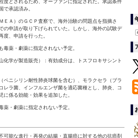
程度とされるため、オーファンに指定された。承認条件
国で承認済み。
ＭＥＡ）のＧＣＰ査察で、海外治験の問題点を指摘さ
での申請が取り下げられていた。しかし、海外の試験デ
再度、申請を行った。
も毒薬・劇薬に指定されない予定。
山化学が製造販売）：有効成分は、トスフロキサシント
（ペニシリン耐性肺炎球菌を含む）、モラクセラ（ブラ
コレラ菌、インフルエンザ菌を適応菌種とし、肺炎、コ
児に係る効能・効果を追加した。
毒薬・劇薬に指定されない予定。
不可能な進行・再発の結腸・直腸癌に対する他の抗癌剤