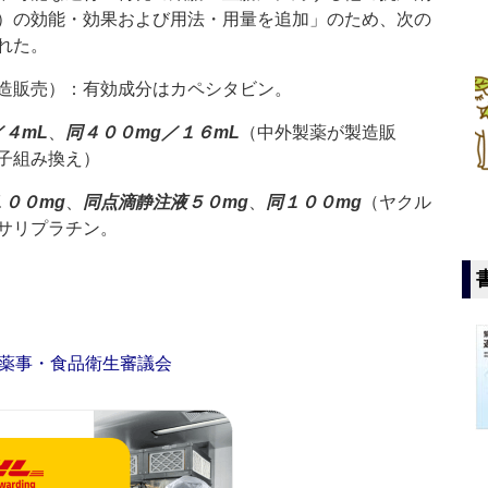
）の効能・効果および用法・用量を追加」のため、次の
れた。
造販売）：有効成分はカペシタビン。
４mL
、
同４００mg／１６mL
（中外製薬が製造販
子組み換え）
１００mg
、
同点滴静注液５０mg
、
同１００mg
（ヤクル
サリプラチン。
薬事・食品衛生審議会