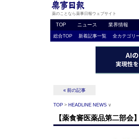
薬のことなら薬事日報ウェブサイト
TOP
ニュース
業界情報
総合TOP
新着記事一覧
全カテゴリ
« 前の記事
TOP
>
HEADLINE NEWS
∨
【薬食審医薬品第二部会