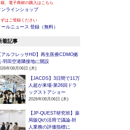
書籍、電子商材の購入はこちら
オンラインショップ
まずはご登録ください
メールニュース 登録（無料）
新着記事
【アルフレッサHD】再生医療CDMO拠
点‐羽田空港隣接地に開設
026年08月06日 (木)
【JACDS】3日間で11万
人超が来場‐第26回ドラ
ッグストアショー
2026年08月06日 (木)
【JP-QUEST研究班】薬
局版QIの活用で議論‐対
人業務の評価指標に