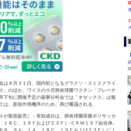
2
会は８月３１日、国内初となるグラクソ・スミスクライ
ス」のほか、ワイスの小児肺炎球菌ワクチン「プレベナ
月下旬に開催予定の薬事分科会では「オゼックス」は報
ては、新規作用機序のため、再び審議される。
スが製造販売）：有効成分は、肺炎球菌莢膜ポリサッカ
、１８Ｃ、１９Ｆおよび２３Ｆ）‐ＣＲＭ１９７結合体。
６Ｂ、９Ｖ、１４、１８Ｃ、１９Ｆおよび２３Ｆ）によ