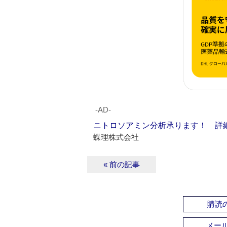
‐AD‐
ニトロソアミン分析承ります！ 詳
蝶理株式会社
« 前の記事
購読の
メー