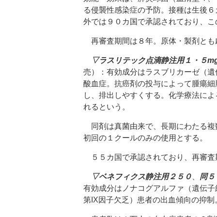
る侵襲性感染症の予防。接種は生後６
外では９０カ国で承認されており、こ
再審査期間は８年。原体・製剤とも
▽ラスリテック点滴静注用１・５m
売）：有効成分はラスブリカーゼ（遺
酸血症。抗癌剤の投与によって腫瘍細
し、排出しやすくする。化学療法によ
れるという。
同剤は真菌由来で、長期にわたる複
初回の１クールのみの使用とする。
５５カ国で承認されており、再審査
▽ベネフィクス静注用２５０
、
同５
有効成分はノナコグアルファ（遺伝子
第IX因子欠乏）患者の出血傾向の抑制