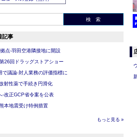
検 索
着記事
O拠点‐羽田空港隣接地に開設
‐第26回ドラッグストアショー
活用で議論‐対人業務の評価指標に
‐放射性薬で手続き円滑化
‐改正GCP省令案を公表
‐熊本地震受け特例措置
もっと見る »