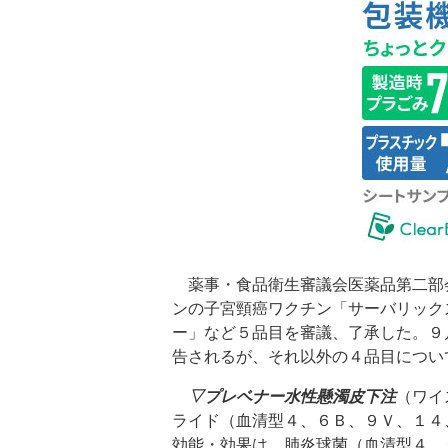
薬事・食品衛生審議会医薬品第二部
ンの子宮頸癌ワクチン「サーバリック
ー」など５品目を審議、了承した。９
告されるが、それ以外の４品目につい
▽プレベナー水性懸濁皮下注
（ワイ
ライド（血清型４、６Ｂ、９Ｖ、１４
効能・効果は、肺炎球菌（血清型４、