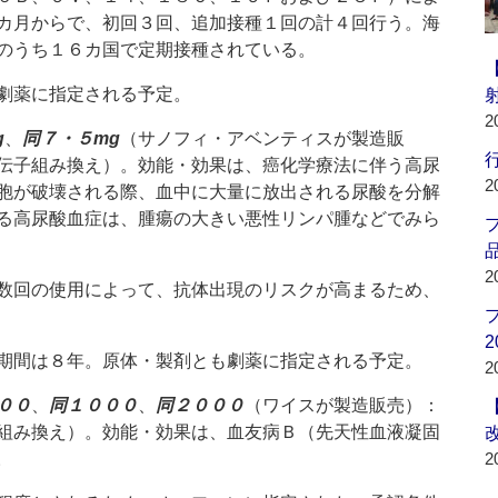
カ月からで、初回３回、追加接種１回の計４回行う。海
のうち１６カ国で定期接種されている。
劇薬に指定される予定。
2
g
、
同７・５mg
（サノフィ・アベンティスが製造販
行
伝子組み換え）。効能・効果は、癌化学療法に伴う高尿
2
胞が破壊される際、血中に大量に放出される尿酸を分解
る高尿酸血症は、腫瘍の大きい悪性リンパ腫などでみら
品
2
数回の使用によって、抗体出現のリスクが高まるため、
2
期間は８年。原体・製剤とも劇薬に指定される予定。
2
００
、
同１０００
、
同２０００
（ワイスが製造販売）：
組み換え）。効能・効果は、血友病Ｂ（先天性血液凝固
。
2