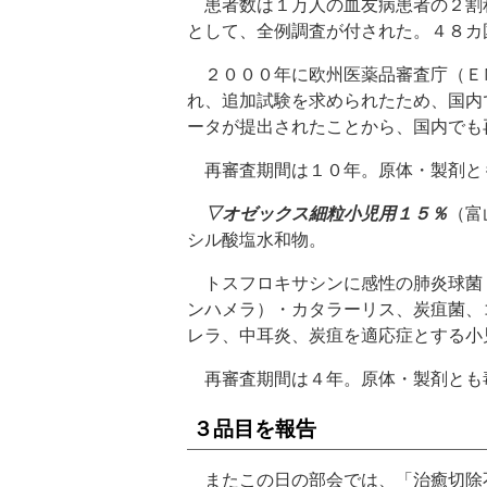
患者数は１万人の血友病患者の２割
として、全例調査が付された。４８カ
２０００年に欧州医薬品審査庁（Ｅ
れ、追加試験を求められたため、国内
ータが提出されたことから、国内でも
再審査期間は１０年。原体・製剤と
▽オゼックス細粒小児用１５％
（富
シル酸塩水和物。
トスフロキサシンに感性の肺炎球菌
ンハメラ）・カタラーリス、炭疽菌、
レラ、中耳炎、炭疽を適応症とする小
再審査期間は４年。原体・製剤とも
３品目を報告
またこの日の部会では、「治癒切除