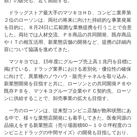
類）の販売も、近く開始する。
ドラッグストア最大手のマツキヨＨＤ、コンビニ業界第
２位のローソンは、両社の将来に向けた持続的な事業発展
を目的に、８月24日に広範囲な業務提携を行うことで合意
した。両社では人材交流、ＰＢ商品の共同開発、既存商品
やＩＴの相互活用、新業態店舗の開発など、提携の詳細内
容について協議を進めてきた。
マツキヨでは、15年度にグループ売上高１兆円を目標に
掲げている。ドラッグ業界における差別化・優位性の確保
に向けて、異業種のノウハウ・販売チャネルを取り込み、
新業態開発を目指すと共に、ローソンとの共同開発ＰＢや
既存ＰＢを、マツキヨグループ企業やＦＣ契約先、ローソ
ンに供給することで、卸売事業の拡大も目指す。
一方のローソンは、従来型コンビニ店舗が飽和状態にあ
る中で、様々な業態店開発にも着手してきた。医食同源の
品揃えをする新業態店（売り場面積60～１００坪程度のコ
ンビニとドラッグの中間サイズ）の開発も目指しており、