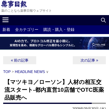
薬のことなら薬事日報ウェブサイト
新着
全カテゴリー
購読・購入・登録
« 前の記事
次の記事 »
TOP
>
HEADLINE NEWS
∨
【マツキヨ／ローソン】人材の相互交
流スタート‐都内直営10店舗でOTC医薬
品販売へ
2009年09月30日 (水)