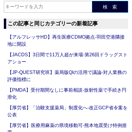
検 索
この記事と同じカテゴリーの新着記事
【アルフレッサHD】再生医療CDMO拠点‐羽田空港隣接
地に開設
【JACDS】3日間で11万人超が来場‐第26回ドラッグスト
アショー
【JP-QUEST研究班】薬局版QIの活用で議論‐対人業務の
評価指標に
【PMDA】受付期間なしに事前相談‐放射性薬で手続き円
滑化
【厚労省】「治験支援薬局」制度化へ‐改正GCP省令案を
公表
【厚労省】医療用麻薬の県境移動可‐熊本地震受け特例措