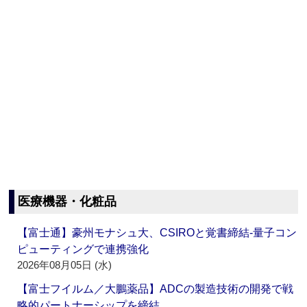
医療機器・化粧品
【富士通】豪州モナシュ大、CSIROと覚書締結‐量子コン
ピューティングで連携強化
2026年08月05日 (水)
【富士フイルム／大鵬薬品】ADCの製造技術の開発で戦
略的パートナーシップを締結