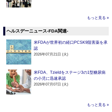
もっと見る »
ヘルスデーニュース‐FDA関連‐
米FDAが世界初の経口PCSK9阻害薬を承
認
2026年07月21日 (火)
米FDA、Tzieldをステージ3の1型糖尿病
の小児に迅速承認
2026年07月07日 (火)
もっと見る »