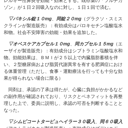
レルギー性鼻炎を効能・効果とする。既存薬の「フルチカ
ゾン」が１日２回吸入なのに対し、１日１回で済む。
▽
パキシル錠１０mg
、
同錠２０mg
（グラクソ・スミス
クラインが製造販売）：有効成分はパロキセチン塩酸塩水
和物。社会不安障害の効能・効果を追加した。
▽
オベスケアカプセル１０mg
、
同カプセル１５mg
（エ
ーザイが製造販売）：有効成分はシブトラミン塩酸塩水和
物。効能効果は、ＢＭＩが２５以上で内臓脂肪蓄積を伴
い、２型糖尿病および脂質代謝異常を有する肥満症におけ
る体重管理（ただし、食事・運動療法を行っても十分な効
果が得られない場合に限る）
同剤は、承認の了承は得たが、心臓に負担がかかるなど
の副作用が確認されており、リスクとベネフィットを再整
理した上で、委員に説明し、承認の可否を判断することと
なった。
▽
シムビコートタービュヘイラー３０吸入
、
同６０吸入