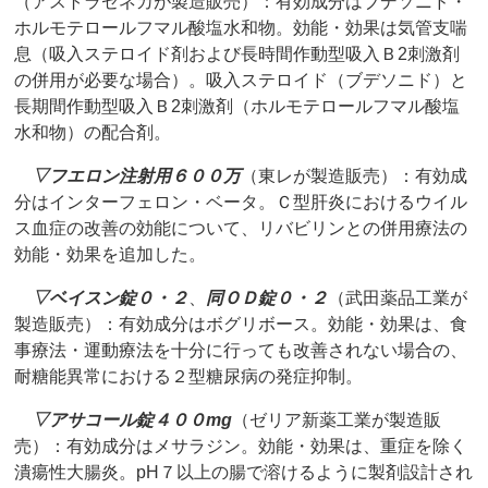
（アストラゼネカが製造販売）：有効成分はブデソニド・
ホルモテロールフマル酸塩水和物。効能・効果は気管支喘
息（吸入ステロイド剤および長時間作動型吸入Ｂ2刺激剤
の併用が必要な場合）。吸入ステロイド（ブデソニド）と
長期間作動型吸入Ｂ2刺激剤（ホルモテロールフマル酸塩
水和物）の配合剤。
▽
フエロン注射用６００万
（東レが製造販売）：有効成
分はインターフェロン・ベータ。Ｃ型肝炎におけるウイル
ス血症の改善の効能について、リバビリンとの併用療法の
効能・効果を追加した。
▽
ベイスン錠０・２
、
同ＯＤ錠０・２
（武田薬品工業が
製造販売）：有効成分はボグリボース。効能・効果は、食
事療法・運動療法を十分に行っても改善されない場合の、
耐糖能異常における２型糖尿病の発症抑制。
▽
アサコール錠４００mg
（ゼリア新薬工業が製造販
売）：有効成分はメサラジン。効能・効果は、重症を除く
潰瘍性大腸炎。pH７以上の腸で溶けるように製剤設計され