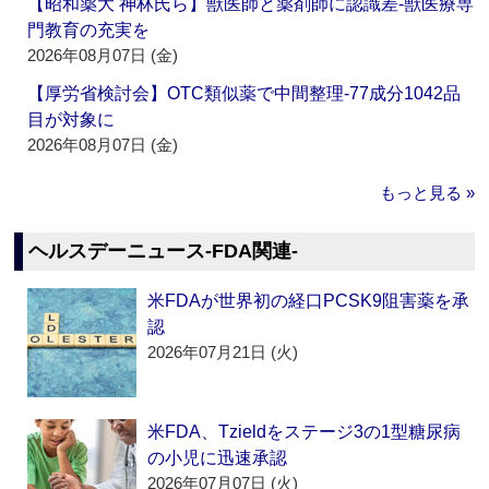
【昭和薬大 神林氏ら】獣医師と薬剤師に認識差‐獣医療専
門教育の充実を
2026年08月07日 (金)
【厚労省検討会】OTC類似薬で中間整理‐77成分1042品
目が対象に
2026年08月07日 (金)
もっと見る »
ヘルスデーニュース‐FDA関連‐
米FDAが世界初の経口PCSK9阻害薬を承
認
2026年07月21日 (火)
米FDA、Tzieldをステージ3の1型糖尿病
の小児に迅速承認
2026年07月07日 (火)