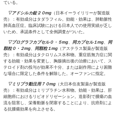
ている。
▽
アドシルカ錠２０mg
（日本イーライリリーが製造販
売）：有効成分はタダラフィル。効能・効果は、肺動脈性
肺高血圧症。臨床試験における日本人での使用実績が乏し
いため、承認条件として全例調査がついた。
▽
プログラフカプセル０・５mg
、
同カプセル１mg
、
同
顆粒０・２mg
、
同顆粒１mg
（アステラス製薬が製造販
売）：有効成分はタクロリムス水和物。重症筋無力症に関
する効能・効果を変更し、胸腺摘出後の治療において、ス
テロイド剤の投与が効果不十分、または副作用により困難
な場合に限定した条件を解除した。オーファンに指定。
▽
ミリプラ動注用７０mg
（大日本住友製薬が製造販
売）：有効成分はミリプラチン水和物。効能・効果は、肝
細胞癌におけるリピオドリゼーション。造影剤で腫瘍の血
流を阻害し、栄養動脈を閉塞することにより、抗癌剤によ
る抗腫瘍効果を向上させる。