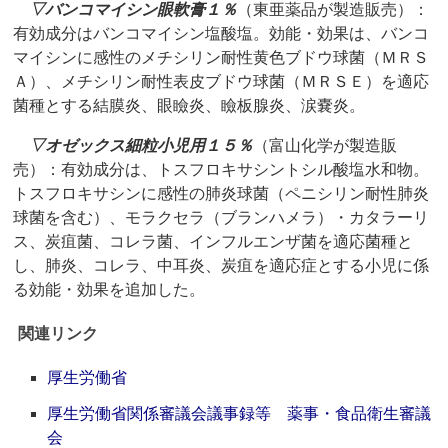
▽
バンコマイシン眼軟膏１％
（東亜薬品が製造販売）：
有効成分はバンコマイシン塩酸塩。効能・効果は、バンコ
マイシンに感性のメチシリン耐性黄色ブドウ球菌（ＭＲＳ
Ａ）、メチシリン耐性表皮ブドウ球菌（ＭＲＳＥ）を適応
菌種とする結膜炎、眼瞼炎、瞼板腺炎、涙嚢炎。
▽
オゼックス細粒小児用１５％
（富山化学が製造販
売）：有効成分は、トスフロキサシントシル酸塩水和物。
トスフロキサシンに感性の肺炎球菌（ペニシリン耐性肺炎
球菌を含む）、モラクセラ（ブランハメラ）・カタラーリ
ス、炭疽菌、コレラ菌、インフルエンザ菌を適応菌種と
し、肺炎、コレラ、中耳炎、炭疽を適応症とする小児に係
る効能・効果を追加した。
関連リンク
厚生労働省
厚生労働省関係審議会議事録等 薬事・食品衛生審議
会