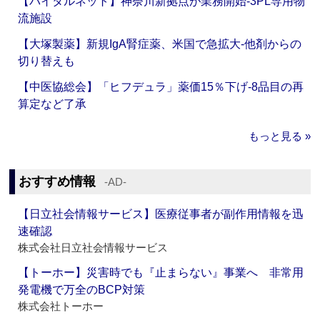
【バイタルネット】神奈川新拠点が業務開始‐3PL専用物
流施設
【大塚製薬】新規IgA腎症薬、米国で急拡大‐他剤からの
切り替えも
【中医協総会】「ヒフデュラ」薬価15％下げ‐8品目の再
算定など了承
もっと見る »
おすすめ情報
‐AD‐
【日立社会情報サービス】医療従事者が副作用情報を迅
速確認
株式会社日立社会情報サービス
【トーホー】災害時でも『止まらない』事業へ 非常用
発電機で万全のBCP対策
株式会社トーホー