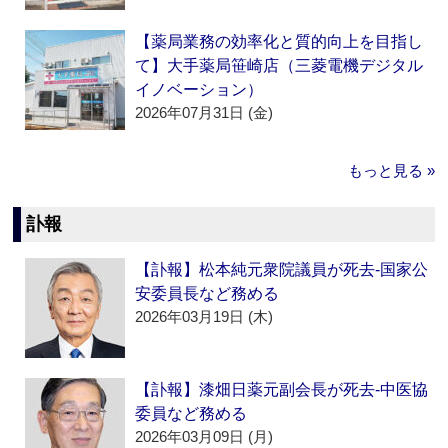
【薬局業務の効率化と質的向上を目指し
て】大手薬局笹崎店（三菱電機デジタル
イノベーション）
2026年07月31日 (金)
もっと見る »
訃報
【訃報】松本純元衆院議員が死去‐国家公
安委員長など務める
2026年03月19日 (木)
【訃報】漆畑日薬元副会長が死去‐中医協
委員など務める
2026年03月09日 (月)