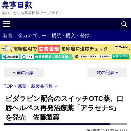
薬のことなら薬事日報ウェブサイト
新着
全カテゴリー
購読・購入・登録
« 前の記事
次の記事 »
TOP
>
新薬・新製品情報
∨
ビダラビン配合のスイッチOTC薬、口
唇ヘルペス再発治療薬「アラセナS」
を発売 佐藤製薬
2009年11月02日 (月)