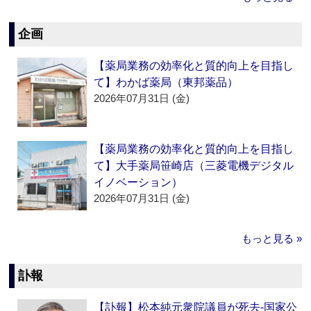
企画
【薬局業務の効率化と質的向上を目指し
て】わかば薬局（東邦薬品）
2026年07月31日 (金)
【薬局業務の効率化と質的向上を目指し
て】大手薬局笹崎店（三菱電機デジタル
イノベーション）
2026年07月31日 (金)
もっと見る »
訃報
【訃報】松本純元衆院議員が死去‐国家公