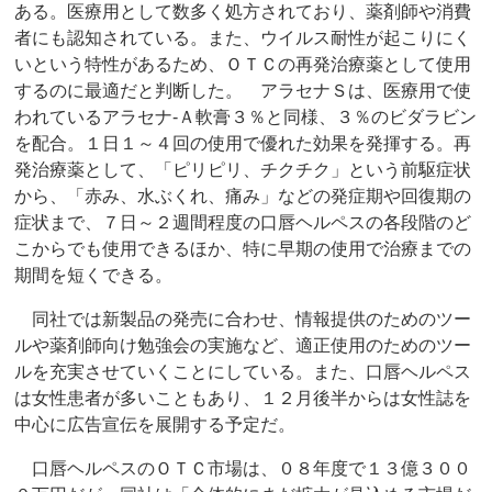
ある。医療用として数多く処方されており、薬剤師や消費
者にも認知されている。また、ウイルス耐性が起こりにく
いという特性があるため、ＯＴＣの再発治療薬として使用
するのに最適だと判断した。 アラセナＳは、医療用で使
われているアラセナ‐Ａ軟膏３％と同様、３％のビダラビン
を配合。１日１～４回の使用で優れた効果を発揮する。再
発治療薬として、「ピリピリ、チクチク」という前駆症状
から、「赤み、水ぶくれ、痛み」などの発症期や回復期の
症状まで、７日～２週間程度の口唇ヘルペスの各段階のど
こからでも使用できるほか、特に早期の使用で治療までの
期間を短くできる。
同社では新製品の発売に合わせ、情報提供のためのツー
ルや薬剤師向け勉強会の実施など、適正使用のためのツー
ルを充実させていくことにしている。また、口唇ヘルペス
は女性患者が多いこともあり、１２月後半からは女性誌を
中心に広告宣伝を展開する予定だ。
口唇ヘルペスのＯＴＣ市場は、０８年度で１３億３００