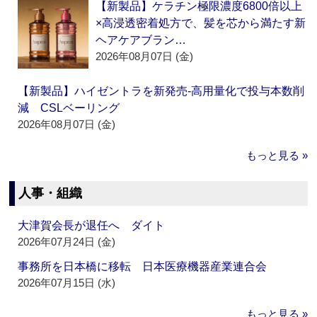
【新製品】ケラチン極限濃度6800倍以上
×高浸透密着処方で、髪を芯から満たす新
ヘアケアブラン…
2026年08月07日 (金)
【新製品】ハイゼントラを新発売‐高用量化で投与本数削
減 CSLベーリング
2026年08月07日 (金)
もっと見る »
人事・組織
大津賀会長が退任へ ダイト
2026年07月24日 (金)
事務所を日本橋に移転 日本医療機器産業連合会
2026年07月15日 (水)
もっと見る »