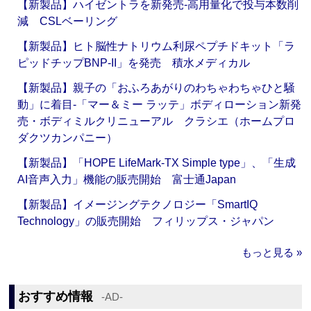
【新製品】ハイゼントラを新発売‐高用量化で投与本数削
減 CSLベーリング
【新製品】ヒト脳性ナトリウム利尿ペプチドキット「ラ
ピッドチップBNP-II」を発売 積水メディカル
【新製品】親子の「おふろあがりのわちゃわちゃひと騒
動」に着目‐「マー＆ミー ラッテ」ボディローション新発
売・ボディミルクリニューアル クラシエ（ホームプロ
ダクツカンパニー）
【新製品】「HOPE LifeMark-TX Simple type」、「生成
AI音声入力」機能の販売開始 富士通Japan
【新製品】イメージングテクノロジー「SmartIQ
Technology」の販売開始 フィリップス・ジャパン
もっと見る »
おすすめ情報
‐AD‐