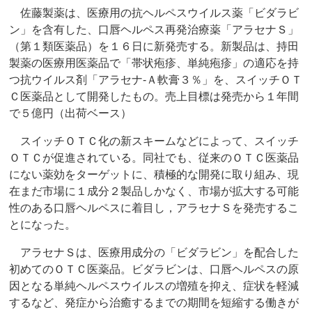
佐藤製薬は、医療用の抗ヘルペスウイルス薬「ビダラビ
ン」を含有した、口唇ヘルペス再発治療薬「アラセナＳ」
（第１類医薬品）を１６日に新発売する。新製品は、持田
製薬の医療用医薬品で「帯状疱疹、単純疱疹」の適応を持
つ抗ウイルス剤「アラセナ‐Ａ軟膏３％」を、スイッチＯＴ
Ｃ医薬品として開発したもの。売上目標は発売から１年間
で５億円（出荷ベース）
スイッチＯＴＣ化の新スキームなどによって、スイッチ
ＯＴＣが促進されている。同社でも、従来のＯＴＣ医薬品
にない薬効をターゲットに、積極的な開発に取り組み、現
在まだ市場に１成分２製品しかなく、市場が拡大する可能
性のある口唇ヘルペスに着目し，アラセナＳを発売するこ
とになった。
アラセナＳは、医療用成分の「ビダラビン」を配合した
初めてのＯＴＣ医薬品。ビダラビンは、口唇ヘルペスの原
因となる単純ヘルペスウイルスの増殖を抑え、症状を軽減
するなど、発症から治癒するまでの期間を短縮する働きが