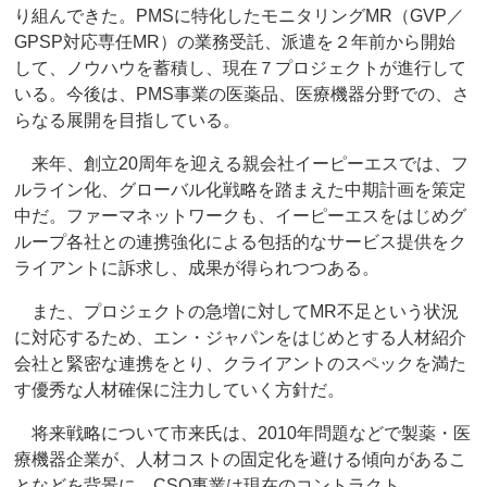
り組んできた。PMSに特化したモニタリングMR（GVP／
GPSP対応専任MR）の業務受託、派遣を２年前から開始
して、ノウハウを蓄積し、現在７プロジェクトが進行して
いる。今後は、PMS事業の医薬品、医療機器分野での、さ
らなる展開を目指している。
来年、創立20周年を迎える親会社イーピーエスでは、フ
ルライン化、グローバル化戦略を踏まえた中期計画を策定
中だ。ファーマネットワークも、イーピーエスをはじめグ
ループ各社との連携強化による包括的なサービス提供をク
ライアントに訴求し、成果が得られつつある。
また、プロジェクトの急増に対してMR不足という状況
に対応するため、エン・ジャパンをはじめとする人材紹介
会社と緊密な連携をとり、クライアントのスペックを満た
す優秀な人材確保に注力していく方針だ。
将来戦略について市来氏は、2010年問題などで製薬・医
療機器企業が、人材コストの固定化を避ける傾向があるこ
となどを背景に、CSO事業は現在のコントラクト