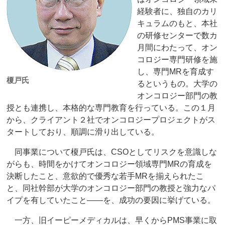
経験者に、独自のカリ
キュラムのもと、本社
の研修センターで数カ
月間にわたって、オン
コロジー専門研修を施
し、専門MRを育成す
榎戸氏
るというもの。大学の
オンコロジー部門の教
授とも連携し、本格的な専門教育を行っている。この１月
から、クライアント２社でオンコロジープロジェクトがス
タートしており、順調に滑り出している。
同事業について榎戸氏は、CSOとしてリスクを意識しな
がらも、時間をかけてオンコロジー領域専門MRの育成を
決断したこと、意欲的で優秀な若手MRを揃えられたこ
と、同社幹部が大学のオンコロジー部門の教授と強力なパ
イプを有していたこと――を、成功の要因に挙げている。
一方、旧イーピーメディカルは、早くからPMS事業に取