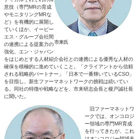
意技（専門MRの育成
やモニタリングMRな
ど）を有機的に展開し
ていくほか、イーピー
エス・グループ会社間
市来氏
の連携による提案力の
強化、エン・ジャパン
をはじめとする人材紹介会社との連携による優秀な人材の
確保を積極的に進めていくこと。「クライアントから信頼
される戦略的パートナー」「日本で一番輝いているCSO」
を目指し、新生ファーマネットワークの挑戦は続いてい
る。同社の特徴や戦略などを、市来研志会長と榎戸誠社長
に聞いた。
旧ファーマネットワ
ークでは、オンコロジ
ー領域の専門MR育成
を行ってきたが、これ
はオンコロジー領域未