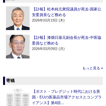
【訃報】松本純元衆院議員が死去‐国家公
安委員長など務める
2026年03月19日 (木)
【訃報】漆畑日薬元副会長が死去‐中医協
委員など務める
2026年03月09日 (月)
もっと見る »
寄稿
【ポスト・ブレグジット時代における英
国・EUの医薬品市場アクセスとコンプラ
イアンス】第4回…