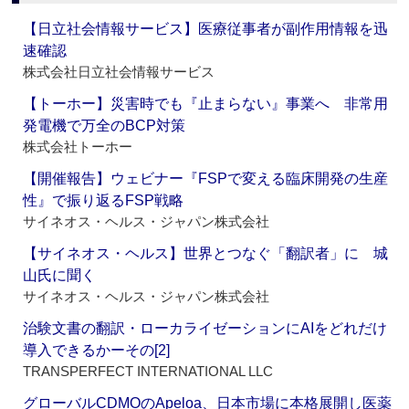
【日立社会情報サービス】医療従事者が副作用情報を迅
速確認
株式会社日立社会情報サービス
【トーホー】災害時でも『止まらない』事業へ 非常用
発電機で万全のBCP対策
株式会社トーホー
【開催報告】ウェビナー『FSPで変える臨床開発の生産
性』で振り返るFSP戦略
サイネオス・ヘルス・ジャパン株式会社
【サイネオス・ヘルス】世界とつなぐ「翻訳者」に 城
山氏に聞く
サイネオス・ヘルス・ジャパン株式会社
治験文書の翻訳・ローカライゼーションにAIをどれだけ
導入できるかーその[2]
TRANSPERFECT INTERNATIONAL LLC
グローバルCDMOのApeloa、日本市場に本格展開し医薬