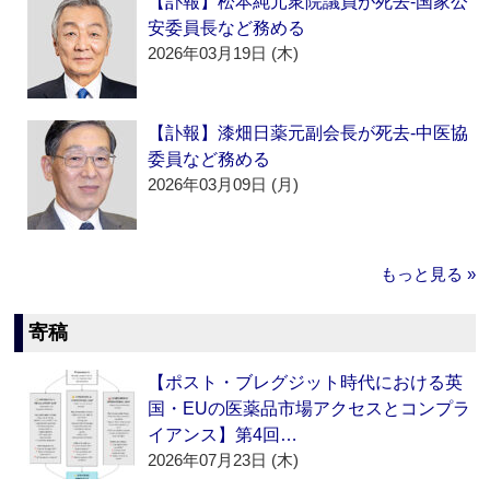
【訃報】松本純元衆院議員が死去‐国家公
安委員長など務める
2026年03月19日 (木)
【訃報】漆畑日薬元副会長が死去‐中医協
委員など務める
2026年03月09日 (月)
もっと見る »
寄稿
【ポスト・ブレグジット時代における英
国・EUの医薬品市場アクセスとコンプラ
イアンス】第4回…
2026年07月23日 (木)