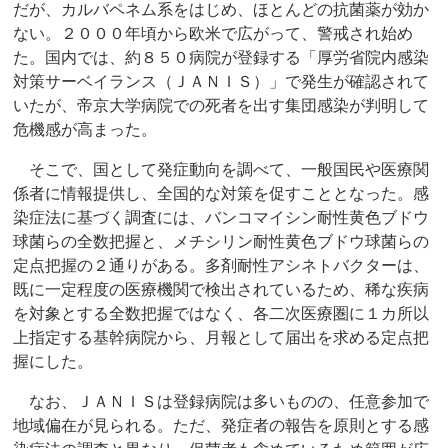
だが、カルバペネム系をはじめ、ほとんどの抗菌薬が効か
ない。２０００年頃から欧米で広がって、警戒され始め
た。国内では、約８５０病院が登録する「厚労省院内感染
対策サーベイランス（ＪＡＮＩＳ）」で発生が確認されて
いたが、帝京大学病院での死者を出す集団感染が判明して
危機感が高まった。
そこで、国として発症動向を調べて、一般国民や医療関
係者に情報提供し、全国的な対策を促すこととなった。感
染症法に基づく調査には、バンコマイシン耐性黄色ブドウ
球菌らの全数把握と、メチシリン耐性黄色ブドウ球菌らの
定点把握の２通りがある。多剤耐性アシネトバクターは、
既に一定程度の医療機関で検出されているため、稀な疾病
を対象とする全数把握ではなく、各二次医療圏に１カ所以
上指定する基幹病院から、月報として届出を求める定点把
握にした。
なお、ＪＡＮＩＳは登録病院は多いものの、任意参加で
地域偏在が見られる。ただ、発症者の報告を原則とする感