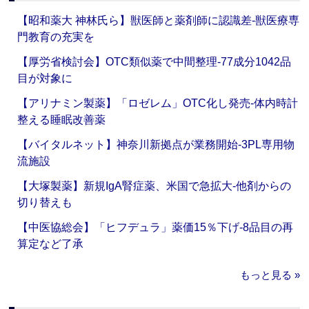
【昭和薬大 神林氏ら】獣医師と薬剤師に認識差‐獣医療専
門教育の充実を
【厚労省検討会】OTC類似薬で中間整理‐77成分1042品
目が対象に
【アリナミン製薬】「ロゼレム」OTC化し発売‐体内時計
整える睡眠改善薬
【バイタルネット】神奈川新拠点が業務開始‐3PL専用物
流施設
【大塚製薬】新規IgA腎症薬、米国で急拡大‐他剤からの
切り替えも
【中医協総会】「ヒフデュラ」薬価15％下げ‐8品目の再
算定など了承
もっと見る »