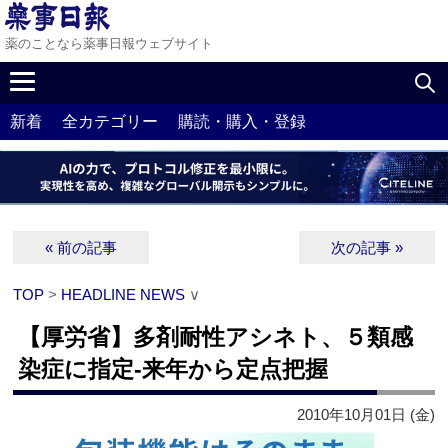
薬のことなら薬事日報ウェブサイト
新着
全カテゴリー
購読・購入・登録
« 前の記事
次の記事 »
TOP
>
HEADLINE NEWS
∨
【厚労省】多剤耐性アシネト、５類感
染症に指定‐来年から定点把握
2010年10月01日 (金)