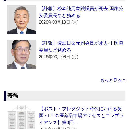
【訃報】松本純元衆院議員が死去‐国家公
安委員長など務める
2026年03月19日 (木)
【訃報】漆畑日薬元副会長が死去‐中医協
委員など務める
2026年03月09日 (月)
もっと見る »
寄稿
【ポスト・ブレグジット時代における英
国・EUの医薬品市場アクセスとコンプラ
イアンス】第4回…