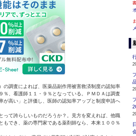
行
2
品
）の調査によれば、医薬品副作用被害救済制度の認知率
2
９％、看護師１１・９％となっている。ＰＭＤＡは調査
率が高い」と評価し、医師の認知率アップと制度申請へ
2
2
とって誇らしいものだろうか？。見方を変えれば、他職
ともでき、薬の専門家である薬剤師なら、本来１００％
会