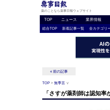
薬のことなら薬事日報ウェブサイト
TOP
ニュース
業界情報
総合TOP
新着記事一覧
全カテゴリ
« 前の記事
TOP
>
無季言
∨
「さすが薬剤師は認知率