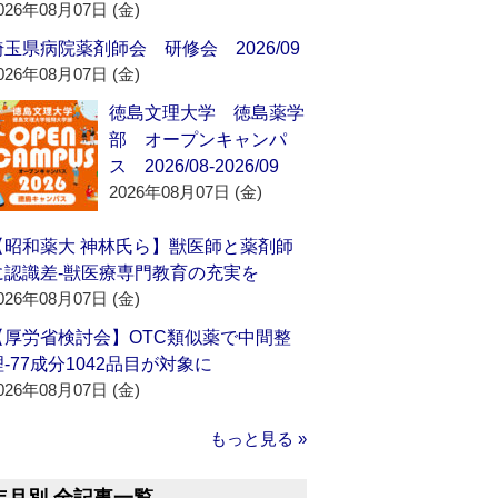
026年08月07日 (金)
埼玉県病院薬剤師会 研修会 2026/09
026年08月07日 (金)
徳島文理大学 徳島薬学
部 オープンキャンパ
ス 2026/08-2026/09
2026年08月07日 (金)
【昭和薬大 神林氏ら】獣医師と薬剤師
に認識差‐獣医療専門教育の充実を
026年08月07日 (金)
【厚労省検討会】OTC類似薬で中間整
理‐77成分1042品目が対象に
026年08月07日 (金)
もっと見る »