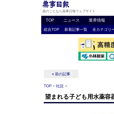
薬のことなら薬事日報ウェブサイト
TOP
ニュース
業界情報
総合TOP
新着記事一覧
全カテゴリ
« 前の記事
TOP
>
社説
∨
望まれる子ども用水薬容