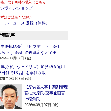
書籍、電子商材の購入はこちら
オンラインショップ
まずはご登録ください
メールニュース 登録（無料）
新着記事
【中医協総会】「ヒフデュラ」薬価
15％下げ‐8品目の再算定など了承
026年08月07日 (金)
【厚労省】ウェイリズに加算45％適用‐
13日付で13品目を薬価収載
026年08月07日 (金)
【厚労省人事】薬剤管理
官に大原氏‐薬事企画官
は稲角氏
2026年08月07日 (金)