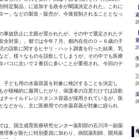
別特定製品」に追加する政令が閣議決定された。これに
ター」などの製造・販売が、今後規制されることとなっ
2
の事故防止に主眼が置かれたが、その中で選定されたテ
安全対策」。都では今年７月、都内在住の０～６歳の子
2
児の誤飲に関するヒヤリ・ハット調査を行った結果、乳
など、様々なものを誤飲してしまうが、その中でも医療
タバコに次いで２番目に多いことが重視され、今回のテ
2
、子ども用の水薬容器を対象に検討することを決定し
2
もが積極的に服用したがり、保護者の注意だけでは誤飲
薬
はチャイルドレジスタンス容器が採用されているが、医
2
となどから、主に医療用での水薬容器が対象に絞られ
では、国立成育医療研究センター薬剤部の石川洋一副薬
務理事が新たに特別委員に加わり、病院薬剤師、開局薬