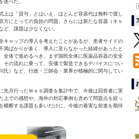
を述べた。
式上は「貸与」とはいえ、ほとんど容器代は無料で渡し
双方にとっての負担の問題、さらには新たな容器（キャ
など、課題は少なくない。
全キャップの導入を考えたことがあるが、患者サイドの
不満ばかりが多く、導入に至らなかった経緯があったと
、全体で進めるべき。まず国民全体に医薬品容器の安全
、その流れに乗って、安価で製造できるデバイスについ
川氏）など、行政・三師会・業界が積極的に関与してい
に先月行ったＷｅｂ調査を集計中で、今後は回答者に実
た上での感想や、海外の対応事例も含めて問題点を絞っ
を横断する課題も多いだけに、今後の着実な前進を期待