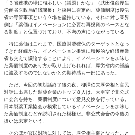
「３省連携の場に相応しい（議題）かな」（武田俊彦厚生
労働省医政局経済課長）と採用に否定的。薬価制度は厚労
省の専管事項という立場を堅持している。それに対し業界
側は「薬価はイノベーションに必要な再投資のベースとな
る制度」と位置づけており、不満の声につながっている。
特に薬価はこれまで、医療財源確保のターゲットとなっ
てきた経緯から、イノベーション推進に積極的な経済産業
省も交えて議論することにより、イノベーションを加味し
た薬価制度のあり方が取り上げられれば、厚労省内の議論
に波及するのではないかとの期待感も一部にあった。
ただ、今回の初対話終了後の夜、柳澤伯夫厚労相と官民
対話に出席した製薬企業のトップ８人は、大臣室で非公式
に会合を持ち、薬価制度について意見交換を行っている。
日本製薬工業協会が模索しているイノベーションを加味し
た薬価制度などが説明された模様だ。非公式会合の今後の
扱いは未定という。
そのほか官民対話に対しては、厚労相主催となったこと