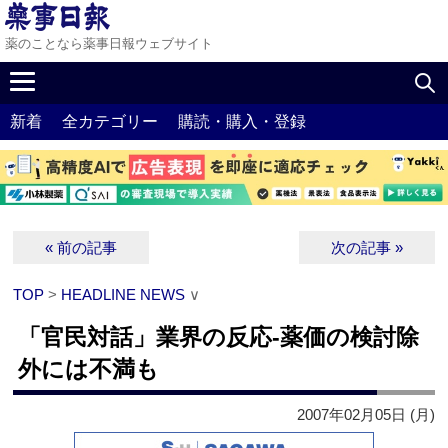
薬のことなら薬事日報ウェブサイト
新着
全カテゴリー
購読・購入・登録
« 前の記事
次の記事 »
TOP
>
HEADLINE NEWS
∨
「官民対話」業界の反応‐薬価の検討除
外には不満も
2007年02月05日 (月)