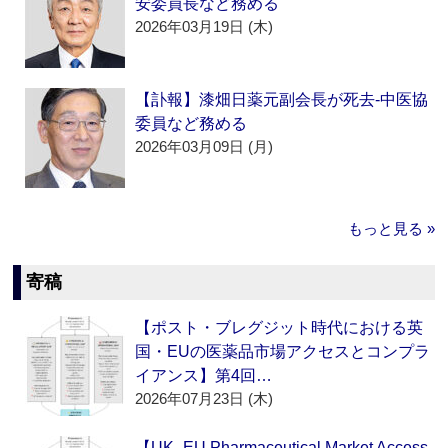
安委員長など務める
2026年03月19日 (木)
【訃報】漆畑日薬元副会長が死去‐中医協
委員など務める
2026年03月09日 (月)
もっと見る »
寄稿
【ポスト・ブレグジット時代における英
国・EUの医薬品市場アクセスとコンプラ
イアンス】第4回…
2026年07月23日 (木)
【UK–EU Pharmaceutical Market Access