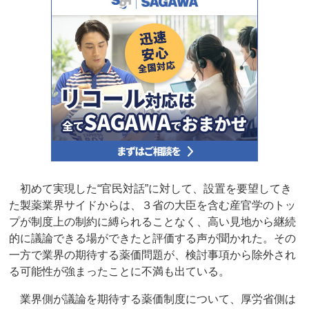
初めて実現した“官民対話”に対して、設置を要望してき
た製薬業界サイドからは、３省の大臣を含む産官学のトッ
プが制度上の制約に縛られることなく、高い見地から継続
的に議論できる場ができたと評価する声が聞かれた。その
一方で業界の期待する薬価問題が、検討事項から除外され
る可能性が強まったことに不満も出ている。
業界側が議論を期待する薬価制度について、厚労省側は