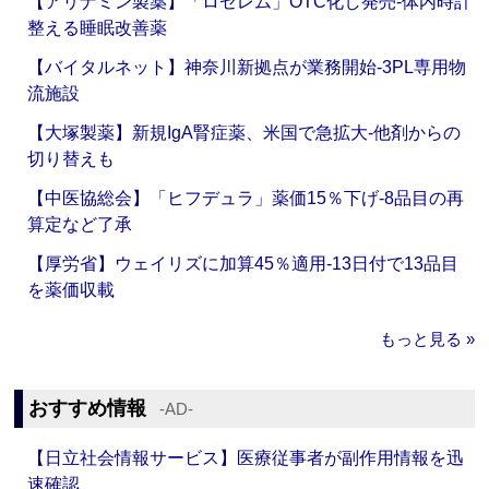
【アリナミン製薬】「ロゼレム」OTC化し発売‐体内時計
整える睡眠改善薬
【バイタルネット】神奈川新拠点が業務開始‐3PL専用物
流施設
【大塚製薬】新規IgA腎症薬、米国で急拡大‐他剤からの
切り替えも
【中医協総会】「ヒフデュラ」薬価15％下げ‐8品目の再
算定など了承
【厚労省】ウェイリズに加算45％適用‐13日付で13品目
を薬価収載
もっと見る »
おすすめ情報
‐AD‐
【日立社会情報サービス】医療従事者が副作用情報を迅
速確認