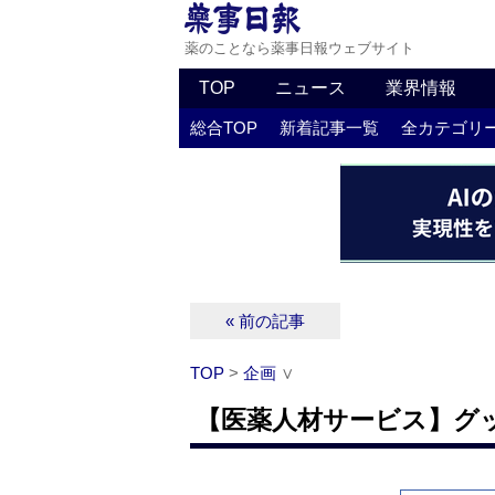
薬のことなら薬事日報ウェブサイト
TOP
ニュース
業界情報
総合TOP
新着記事一覧
全カテゴリ
« 前の記事
TOP
>
企画
∨
【医薬人材サービス】グ