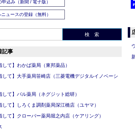
申込み（新聞 / 電子版）
ルニュースの登録（無料）
検 索
着記事
指して】わかば薬局（東邦薬品）
指して】大手薬局笹崎店（三菱電機デジタルイノベーシ
指して】パル薬局（ネグジット総研）
指して】しろくま調剤薬局深江橋店（ユヤマ）
指して】クローバー薬局堀之内店（ケアリング）
ス