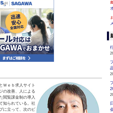
行
2
品
2
とＷｅｂ求人サイト
2
ジの改善、人による
2
た閲覧課金制の導入
て知られている。社
プに立って、次のビ
会