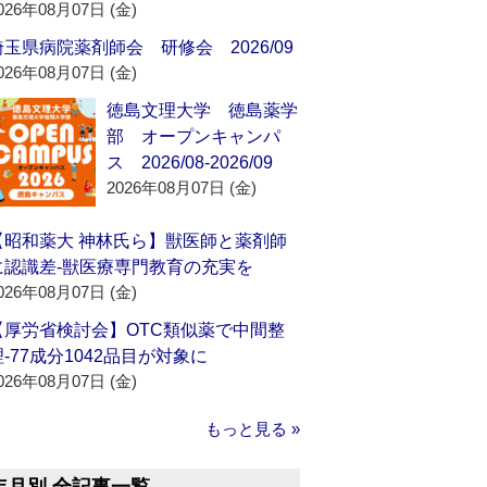
026年08月07日 (金)
埼玉県病院薬剤師会 研修会 2026/09
026年08月07日 (金)
徳島文理大学 徳島薬学
部 オープンキャンパ
ス 2026/08-2026/09
2026年08月07日 (金)
【昭和薬大 神林氏ら】獣医師と薬剤師
に認識差‐獣医療専門教育の充実を
026年08月07日 (金)
【厚労省検討会】OTC類似薬で中間整
理‐77成分1042品目が対象に
026年08月07日 (金)
もっと見る »