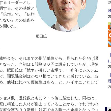
2
するリーダーとし
調する。その基盤と
『信頼』で、「信頼
2
たない」との信条を
を聞いた。
肥田氏
に
載料金を、それまでの期間単位から、見られた分だけ課
となった。当初は１閲覧８０円に設定していたが、現在
2
る。肥田氏は「競争が激しい市場で、一昨年にシステム
で、閲覧課金制はかなり根づいてきたと感じている。当
め、他社に比べて優位性はある」と、パイオニアとして
2
クセス数、登録数ともに２・５倍に躍進した。同社は、
療に精通した人材が集まっていることから、それぞれの
医療介護系３０職種に対応できる唯一の企業となってい