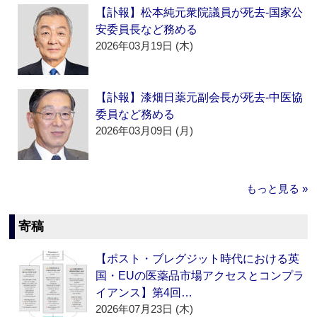
【訃報】松本純元衆院議員が死去‐国家公
安委員長など務める
2026年03月19日 (木)
【訃報】漆畑日薬元副会長が死去‐中医協
委員など務める
2026年03月09日 (月)
もっと見る »
寄稿
【ポスト・ブレグジット時代における英
国・EUの医薬品市場アクセスとコンプラ
イアンス】第4回…
2026年07月23日 (木)