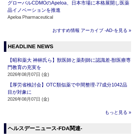
グローバルCDMOのApeloa、日本市場に本格展開し医薬
品イノベーションを推進
Apeloa Pharmaceutical
おすすめ情報 アーカイブ ‐AD‐を見る »
HEADLINE NEWS
【昭和薬大 神林氏ら】獣医師と薬剤師に認識差‐獣医療専
門教育の充実を
2026年08月07日 (金)
【厚労省検討会】OTC類似薬で中間整理‐77成分1042品
目が対象に
2026年08月07日 (金)
もっと見る »
ヘルスデーニュース‐FDA関連‐