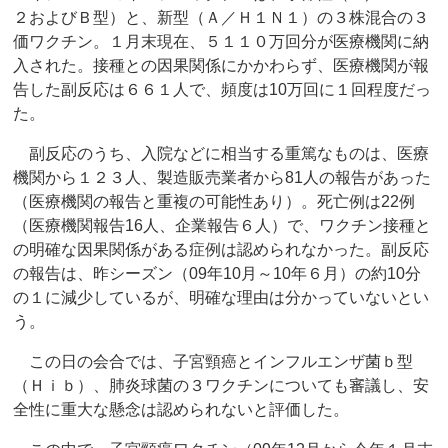
２およびＢ型）と、新型（Ａ／Ｈ１Ｎ１）の３株混合の３
価ワクチン。１月末現在、５１１０万回分が医療機関に納
入された。接種との因果関係にかかわらず、医療機関が報
告した副反応は６６１人で、頻度は10万回に１回程度だっ
た。
副反応のうち、入院などに相当する重篤なものは、医療
機関から１２３人、製造販売業者から81人の報告があった
（医療機関の報告と重複の可能性あり）。死亡例は22例
（医療機関報告16人、企業報告６人）で、ワクチン接種と
の明確な因果関係がある症例は認められなかった。副反応
の報告は、昨シーズン（09年10月～10年６月）の約10分
の１に減少しているが、明確な理由は分かっていないとい
う。
この日の会合では、子宮頸癌とインフルエンザ菌ｂ型
（Ｈｉｂ）、肺炎球菌の３ワクチンについても審議し、安
全性に重大な懸念は認められないと評価した。