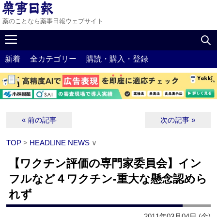
薬のことなら薬事日報ウェブサイト
新着
全カテゴリー
購読・購入・登録
« 前の記事
次の記事 »
TOP
>
HEADLINE NEWS
∨
【ワクチン評価の専門家委員会】イン
フルなど４ワクチン‐重大な懸念認めら
れず
2011年03月04日 (金)