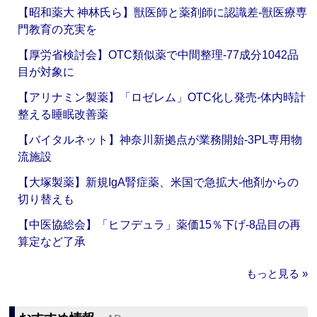
【昭和薬大 神林氏ら】獣医師と薬剤師に認識差‐獣医療専
門教育の充実を
【厚労省検討会】OTC類似薬で中間整理‐77成分1042品
目が対象に
【アリナミン製薬】「ロゼレム」OTC化し発売‐体内時計
整える睡眠改善薬
【バイタルネット】神奈川新拠点が業務開始‐3PL専用物
流施設
【大塚製薬】新規IgA腎症薬、米国で急拡大‐他剤からの
切り替えも
【中医協総会】「ヒフデュラ」薬価15％下げ‐8品目の再
算定など了承
もっと見る »