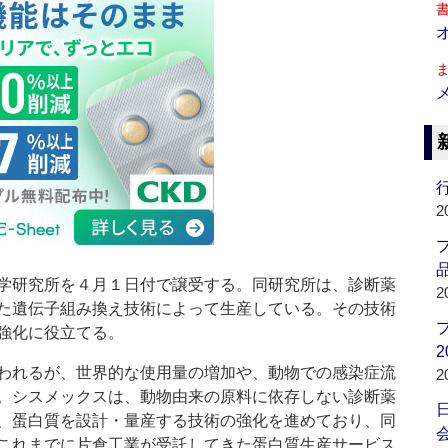
行
2
品
学研究所を４月１日付で譲受する。同研究所は、診断薬
2
た遺伝子組み換え技術によって生産している。その技術
強化に役立てる。
2
われるが、世界的な使用量の増加や、動物での感染症流
2
。シスメックスは、動物由来の原料に依存しない診断薬
、蛋白質を設計・量産する技術の強化を進めており、同
会
これまでに片倉工業が受託してきた蛋白質生産サービス