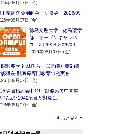
026年08月07日 (金)
埼玉県病院薬剤師会 研修会 2026/09
026年08月07日 (金)
徳島文理大学 徳島薬学
部 オープンキャンパ
ス 2026/08-2026/09
2026年08月07日 (金)
【昭和薬大 神林氏ら】獣医師と薬剤師
に認識差‐獣医療専門教育の充実を
026年08月07日 (金)
【厚労省検討会】OTC類似薬で中間整
理‐77成分1042品目が対象に
026年08月07日 (金)
もっと見る »