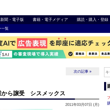
新聞・電子版
書籍・電子メディア
購読・購入・登録
ー一覧
次の記事 »
業から譲受 シスメックス
2011年03月07日 (月)