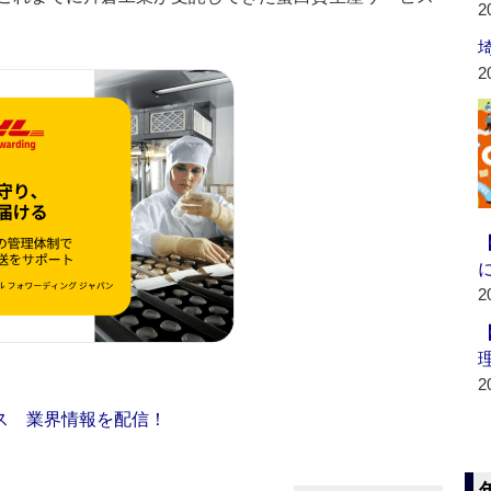
2
2
2
2
ス 業界情報を配信！