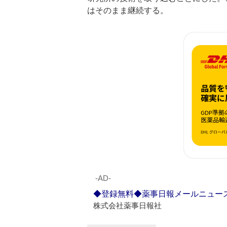
はそのまま継続する。
‐AD‐
◆登録無料◆薬事日報メールニュー
株式会社薬事日報社