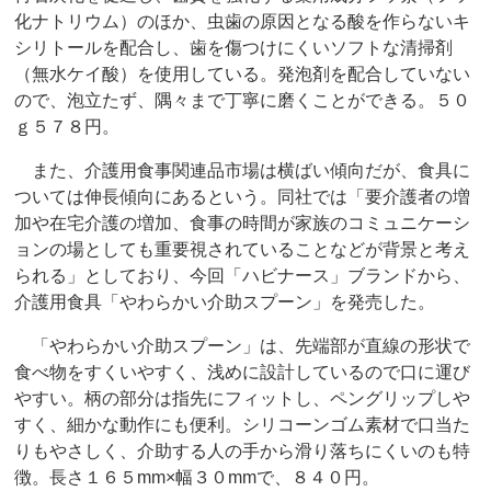
化ナトリウム）のほか、虫歯の原因となる酸を作らないキ
シリトールを配合し、歯を傷つけにくいソフトな清掃剤
（無水ケイ酸）を使用している。発泡剤を配合していない
ので、泡立たず、隅々まで丁寧に磨くことができる。５０
ｇ５７８円。
また、介護用食事関連品市場は横ばい傾向だが、食具に
ついては伸長傾向にあるという。同社では「要介護者の増
加や在宅介護の増加、食事の時間が家族のコミュニケーシ
ョンの場としても重要視されていることなどが背景と考え
られる」としており、今回「ハビナース」ブランドから、
介護用食具「やわらかい介助スプーン」を発売した。
「やわらかい介助スプーン」は、先端部が直線の形状で
食べ物をすくいやすく、浅めに設計しているので口に運び
やすい。柄の部分は指先にフィットし、ペングリップしや
すく、細かな動作にも便利。シリコーンゴム素材で口当た
りもやさしく、介助する人の手から滑り落ちにくいのも特
徴。長さ１６５mm×幅３０mmで、８４０円。