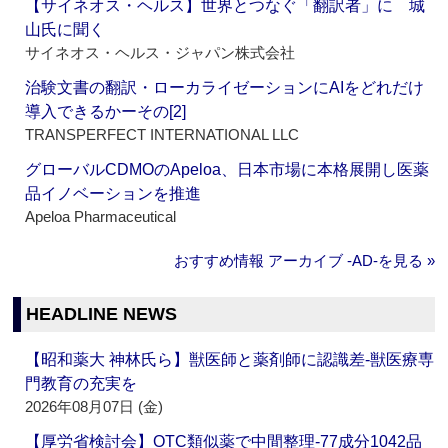
【サイネオス・ヘルス】世界とつなぐ「翻訳者」に 城
山氏に聞く
サイネオス・ヘルス・ジャパン株式会社
治験文書の翻訳・ローカライゼーションにAIをどれだけ
導入できるかーその[2]
TRANSPERFECT INTERNATIONAL LLC
グローバルCDMOのApeloa、日本市場に本格展開し医薬
品イノベーションを推進
Apeloa Pharmaceutical
おすすめ情報 アーカイブ ‐AD‐を見る »
HEADLINE NEWS
【昭和薬大 神林氏ら】獣医師と薬剤師に認識差‐獣医療専
門教育の充実を
2026年08月07日 (金)
【厚労省検討会】OTC類似薬で中間整理‐77成分1042品