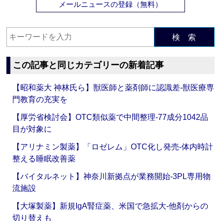
メールニュースの登録（無料）
検 索
この記事と同じカテゴリーの新着記事
【昭和薬大 神林氏ら】獣医師と薬剤師に認識差‐獣医療専
門教育の充実を
【厚労省検討会】OTC類似薬で中間整理‐77成分1042品
目が対象に
【アリナミン製薬】「ロゼレム」OTC化し発売‐体内時計
整える睡眠改善薬
【バイタルネット】神奈川新拠点が業務開始‐3PL専用物
流施設
【大塚製薬】新規IgA腎症薬、米国で急拡大‐他剤からの
切り替えも