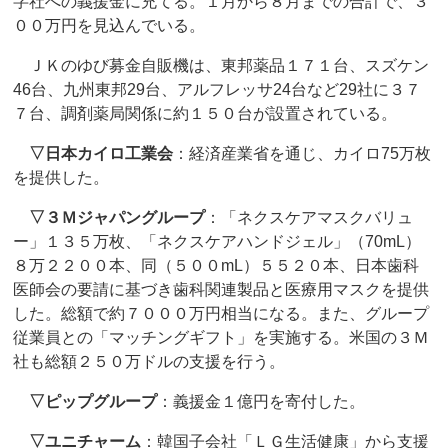
字社への義援金に充てる。１月から８月までの合計で、３
００万円を見込んでいる。
ＪＫのゆび募金自販機は、東邦薬品１７１台、スズケン
46台、九州東邦29台、アルフレッサ24台など29社に３７
７台、調剤薬局関係に約１５０台が設置されている。
▽日本カイロ工業会
：経済産業省を通じ、カイロ75万枚
を提供した。
▽３Ｍジャパングループ
：「ネクスケアマスクバリュ
ー」１３５万枚、「ネクスケアハンドジェル」（70mL）
８万２２００本、同（５００mL）５５２０本、日本歯科
医師会の要請に基づき歯科関連製品と医療用マスクを提供
した。総額で約７０００万円相当になる。また、グループ
従業員との「マッチングギフト」を実施する。米国の３Ｍ
社も総額２５０万ドルの支援を行う。
▽ピップグループ
：義援金１億円を寄付した。
▽ユニチャーム
：韓国子会社「ＬＧ生活健康」から支援