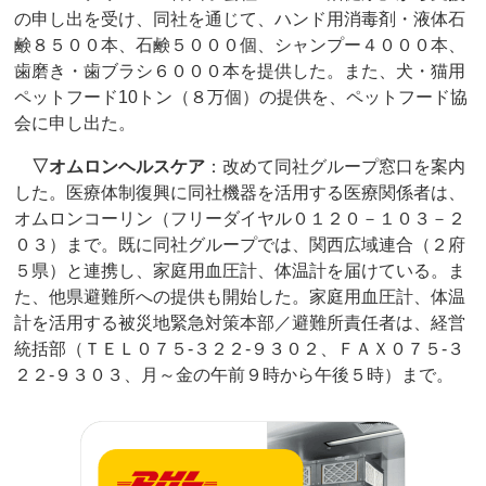
の申し出を受け、同社を通じて、ハンド用消毒剤・液体石
鹸８５００本、石鹸５０００個、シャンプー４０００本、
歯磨き・歯ブラシ６０００本を提供した。また、犬・猫用
ペットフード10トン（８万個）の提供を、ペットフード協
会に申し出た。
▽オムロンヘルスケア
：改めて同社グループ窓口を案内
した。医療体制復興に同社機器を活用する医療関係者は、
オムロンコーリン（フリーダイヤル０１２０－１０３－２
０３）まで。既に同社グループでは、関西広域連合（２府
５県）と連携し、家庭用血圧計、体温計を届けている。ま
た、他県避難所への提供も開始した。家庭用血圧計、体温
計を活用する被災地緊急対策本部／避難所責任者は、経営
統括部（ＴＥＬ０７５‐３２２‐９３０２、ＦＡＸ０７５‐３
２２‐９３０３、月～金の午前９時から午後５時）まで。