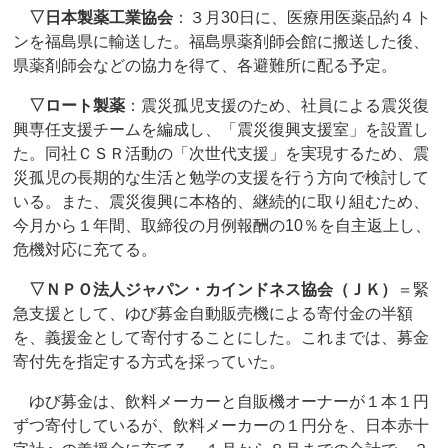
▽日本製薬工業協会
：３月30日に、医療用医薬品約４ト
ンを福島県に輸送した。福島県薬剤師会館に搬送した後、
県薬剤師会などの協力を得て、各避難所に配る予定。
▽ロート製薬
：震災孤児支援のため、社員による震災復
興専任支援チームを編成し、「震災復興支援室」を設置し
た。同社ＣＳＲ活動の「次世代支援」を実現するため、震
災孤児の長期的な生活と勉学の支援を行う方向で検討して
いる。また、震災復興に本格的、継続的に取り組むため、
今月から１年間、取締役の月例報酬の10％を自主返上し、
危機対応に充てる。
▽ＮＰＯ法人ジャパン・カインドネス協会（ＪＫ）
＝緊
急支援として、ゆび募金自動販売機による寄付金の半額
を、義援金として寄付することにした。これまでは、募金
寄付先を指定する方式を採っていた。
ゆび募金は、飲料メーカーと自販機オーナーが１本１円
ずつ寄付しているが、飲料メーカーの１円分を、日本赤十