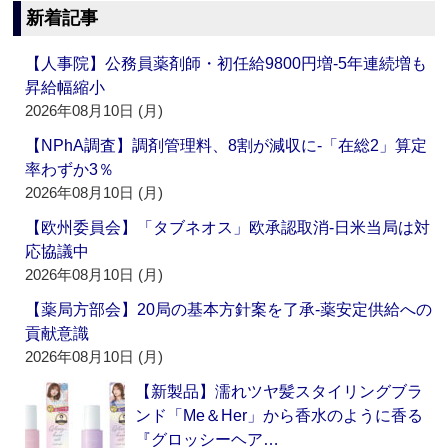
新着記事
【人事院】公務員薬剤師・初任給9800円増‐5年連続増も
昇給幅縮小
2026年08月10日 (月)
【NPhA調査】調剤管理料、8割が減収に‐「在総2」算定
率わずか3％
2026年08月10日 (月)
【欧州委員会】「タブネオス」欧承認取消‐日米当局は対
応協議中
2026年08月10日 (月)
【薬局方部会】20局の基本方針案を了承‐薬安定供給への
貢献意識
2026年08月10日 (月)
【新製品】濡れツヤ髪スタイリングブラ
ンド「Me＆Her」から香水のように香る
『グロッシーヘア…