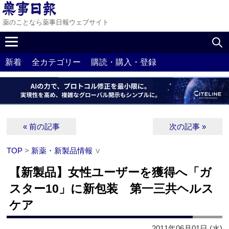
薬のことなら薬事日報ウェブサイト
新着
全カテゴリー
購読・購入・登録
« 前の記事
次の記事 »
TOP
>
新薬・新製品情報
∨
【新製品】女性ユーザーを獲得へ「ガ
スター10」に新包装 第一三共ヘルス
ケア
2011年06月01日 (水)