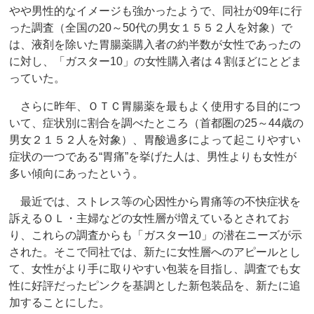
やや男性的なイメージも強かったようで、同社が09年に行
った調査（全国の20～50代の男女１５５２人を対象）で
は、液剤を除いた胃腸薬購入者の約半数が女性であったの
に対し、「ガスター10」の女性購入者は４割ほどにとどま
っていた。
さらに昨年、ＯＴＣ胃腸薬を最もよく使用する目的につ
いて、症状別に割合を調べたところ（首都圏の25～44歳の
男女２１５２人を対象）、胃酸過多によって起こりやすい
症状の一つである“胃痛”を挙げた人は、男性よりも女性が
多い傾向にあったという。
最近では、ストレス等の心因性から胃痛等の不快症状を
訴えるＯＬ・主婦などの女性層が増えているとされてお
り、これらの調査からも「ガスター10」の潜在ニーズが示
された。そこで同社では、新たに女性層へのアピールとし
て、女性がより手に取りやすい包装を目指し、調査でも女
性に好評だったピンクを基調とした新包装品を、新たに追
加することにした。