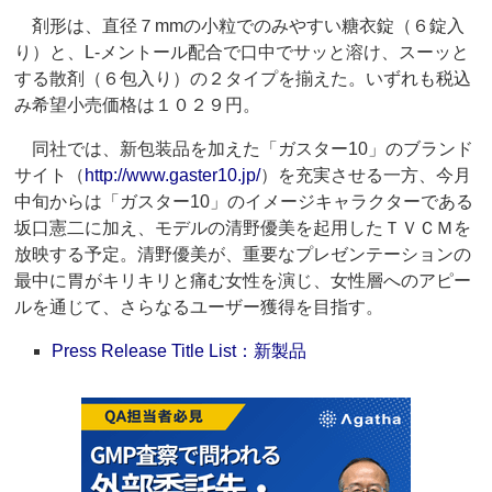
剤形は、直径７mmの小粒でのみやすい糖衣錠（６錠入
り）と、L‐メントール配合で口中でサッと溶け、スーッと
する散剤（６包入り）の２タイプを揃えた。いずれも税込
み希望小売価格は１０２９円。
同社では、新包装品を加えた「ガスター10」のブランド
サイト（
http://www.gaster10.jp/
）を充実させる一方、今月
中旬からは「ガスター10」のイメージキャラクターである
坂口憲二に加え、モデルの清野優美を起用したＴＶＣＭを
放映する予定。清野優美が、重要なプレゼンテーションの
最中に胃がキリキリと痛む女性を演じ、女性層へのアピー
ルを通じて、さらなるユーザー獲得を目指す。
Press Release Title List：新製品