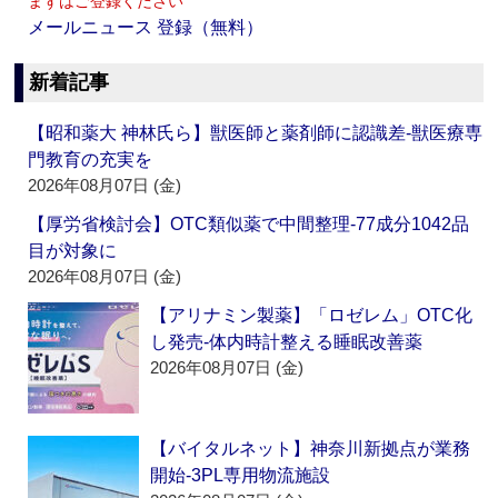
まずはご登録ください
メールニュース 登録（無料）
新着記事
【昭和薬大 神林氏ら】獣医師と薬剤師に認識差‐獣医療専
門教育の充実を
2026年08月07日 (金)
【厚労省検討会】OTC類似薬で中間整理‐77成分1042品
目が対象に
2026年08月07日 (金)
【アリナミン製薬】「ロゼレム」OTC化
し発売‐体内時計整える睡眠改善薬
2026年08月07日 (金)
【バイタルネット】神奈川新拠点が業務
開始‐3PL専用物流施設