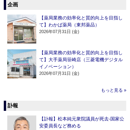
企画
【薬局業務の効率化と質的向上を目指し
て】わかば薬局（東邦薬品）
2026年07月31日 (金)
【薬局業務の効率化と質的向上を目指し
て】大手薬局笹崎店（三菱電機デジタル
イノベーション）
2026年07月31日 (金)
もっと見る »
訃報
【訃報】松本純元衆院議員が死去‐国家公
安委員長など務める