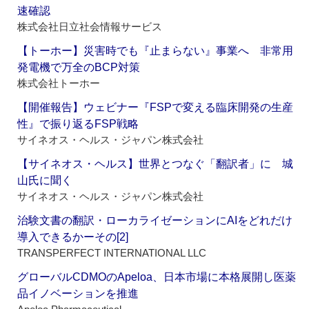
速確認
株式会社日立社会情報サービス
【トーホー】災害時でも『止まらない』事業へ 非常用
発電機で万全のBCP対策
株式会社トーホー
【開催報告】ウェビナー『FSPで変える臨床開発の生産
性』で振り返るFSP戦略
サイネオス・ヘルス・ジャパン株式会社
【サイネオス・ヘルス】世界とつなぐ「翻訳者」に 城
山氏に聞く
サイネオス・ヘルス・ジャパン株式会社
治験文書の翻訳・ローカライゼーションにAIをどれだけ
導入できるかーその[2]
TRANSPERFECT INTERNATIONAL LLC
グローバルCDMOのApeloa、日本市場に本格展開し医薬
品イノベーションを推進