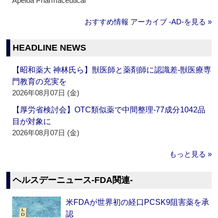
Apeloa Pharmaceutical
おすすめ情報 アーカイブ ‐AD‐を見る »
HEADLINE NEWS
【昭和薬大 神林氏ら】獣医師と薬剤師に認識差‐獣医療専
門教育の充実を
2026年08月07日 (金)
【厚労省検討会】OTC類似薬で中間整理‐77成分1042品
目が対象に
2026年08月07日 (金)
もっと見る »
ヘルスデーニュース‐FDA関連‐
米FDAが世界初の経口PCSK9阻害薬を承
認