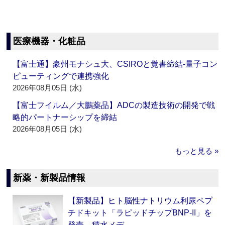
医療機器・化粧品
【富士通】豪州モナシュ大、CSIROと覚書締結‐量子コン
ピューティングで連携強化
2026年08月05日 (水)
【富士フイルム／大鵬薬品】ADCの製造技術の開発で戦
略的パートナーシップを締結
2026年08月05日 (水)
もっと見る »
新薬・新製品情報
【新製品】ヒト脳性ナトリウム利尿ペプ
チドキット「ラピッドチップBNP-II」を
発売 積水メデ…