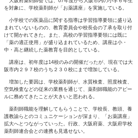
大阪府薬剤師会では、07年度から大阪市内の小学６年生
を対象に、学校薬剤師が「お薬講座」を実施している。
小学校での医薬品に関する指導は学習指導要領に盛り込
まれていないものの、教育委員会や校長会の了承を取り付
けて開かれてきた。また、高校の学習指導要領には既に
「薬の適正使用」が盛り込まれているため、講座は小・
中・高と継続した薬教育を目的としている。
講座は、初年度は14校のみの開催だったが、現在では大
阪市内２９７校のうち２３０校にまで増加している。
増加した要因は、学校薬剤師が、水質検査、照度検査、
空気検査などの従来の業務を通じて、薬剤師職能のアピー
ルに務めてきたことが大きいと思われる。
薬剤師職能を理解してもらうことで、学校長、教頭、養
護教諭らとのコミュニケーションが深まり、「お薬講座」
拡大へとつながっていった。行政、大阪府薬、大阪府学校
薬剤師連合会との連携も見逃せない。