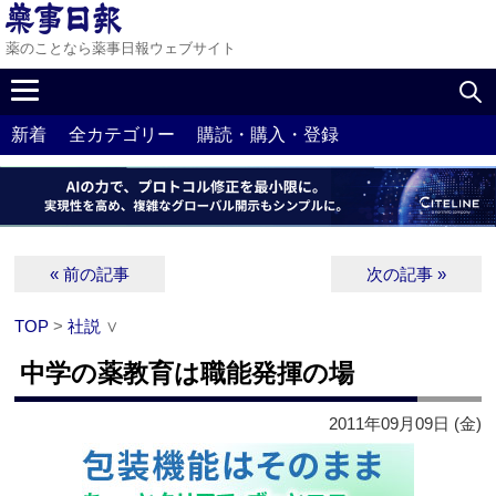
薬のことなら薬事日報ウェブサイト
新着
全カテゴリー
購読・購入・登録
« 前の記事
次の記事 »
TOP
>
社説
∨
中学の薬教育は職能発揮の場
2011年09月09日 (金)