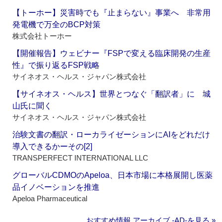
【トーホー】災害時でも『止まらない』事業へ 非常用
発電機で万全のBCP対策
株式会社トーホー
【開催報告】ウェビナー『FSPで変える臨床開発の生産
性』で振り返るFSP戦略
サイネオス・ヘルス・ジャパン株式会社
【サイネオス・ヘルス】世界とつなぐ「翻訳者」に 城
山氏に聞く
サイネオス・ヘルス・ジャパン株式会社
治験文書の翻訳・ローカライゼーションにAIをどれだけ
導入できるかーその[2]
TRANSPERFECT INTERNATIONAL LLC
グローバルCDMOのApeloa、日本市場に本格展開し医薬
品イノベーションを推進
Apeloa Pharmaceutical
おすすめ情報 アーカイブ ‐AD‐を見る »