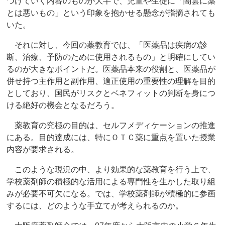
つけていく内容のものが大半で、児童や生徒に「闇雲に薬
とは悪いもの」という印象を抱かせる懸念が指摘されても
いた。
それに対し、今回の薬教育では、「医薬品は疾病の診
断、治療、予防のために使用されるもの」と明確にしてい
るのが大きなポイントだ。医薬品本来の役割と、医薬品が
併せ持つ主作用と副作用、適正使用の重要性の理解を目的
としており、国民がリスクとベネフィットの判断を身につ
ける絶好の機会となるだろう。
薬教育の究極の目的は、セルフメディケーションの推進
にある。目的達成には、特にＯＴＣ薬に重点を置いた授業
内容が要求される。
このような現況の中、より効果的な薬教育を行う上で、
学校薬剤師の積極的な活用による専門性を生かした取り組
みが必要不可欠になる。では、学校薬剤師が積極的に参画
するには、どのような手立てが考えられるのか。