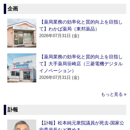
企画
【薬局業務の効率化と質的向上を目指し
て】わかば薬局（東邦薬品）
2026年07月31日 (金)
【薬局業務の効率化と質的向上を目指し
て】大手薬局笹崎店（三菱電機デジタル
イノベーション）
2026年07月31日 (金)
もっと見る »
訃報
【訃報】松本純元衆院議員が死去‐国家公
安委員長など務める