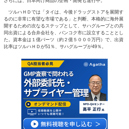
さらには、日本向け商品の企画・開発も進行中。
ツルハＨＤでは「タイは、今後ドラッグストアを展開す
るのに非常に有望な市場である」と判断、本格的に海外展
開するための次なるステップとして、サハグループとの共
同出資による合弁会社を、バンコク市に設立することとし
た。資本金は１億バーツ（約２億５０００万円）で、出資
比率はツルハＨＤが51％、サハグループが49％。