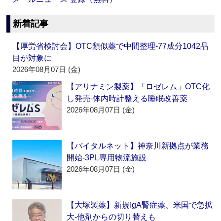
新着記事
【厚労省検討会】OTC類似薬で中間整理‐77成分1042品
目が対象に
2026年08月07日 (金)
【アリナミン製薬】「ロゼレム」OTC化
し発売‐体内時計整える睡眠改善薬
2026年08月07日 (金)
【バイタルネット】神奈川新拠点が業務
開始‐3PL専用物流施設
2026年08月07日 (金)
【大塚製薬】新規IgA腎症薬、米国で急拡
大‐他剤からの切り替えも