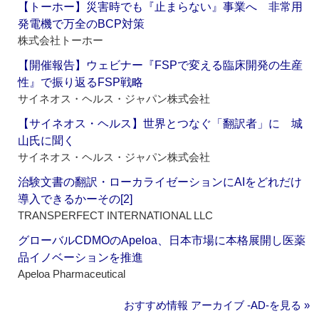
【トーホー】災害時でも『止まらない』事業へ 非常用
発電機で万全のBCP対策
株式会社トーホー
【開催報告】ウェビナー『FSPで変える臨床開発の生産
性』で振り返るFSP戦略
サイネオス・ヘルス・ジャパン株式会社
【サイネオス・ヘルス】世界とつなぐ「翻訳者」に 城
山氏に聞く
サイネオス・ヘルス・ジャパン株式会社
治験文書の翻訳・ローカライゼーションにAIをどれだけ
導入できるかーその[2]
TRANSPERFECT INTERNATIONAL LLC
グローバルCDMOのApeloa、日本市場に本格展開し医薬
品イノベーションを推進
Apeloa Pharmaceutical
おすすめ情報 アーカイブ ‐AD‐を見る »