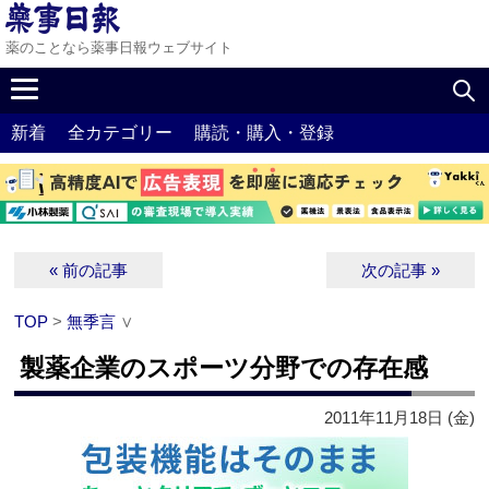
薬のことなら薬事日報ウェブサイト
新着
全カテゴリー
購読・購入・登録
« 前の記事
次の記事 »
TOP
>
無季言
∨
製薬企業のスポーツ分野での存在感
2011年11月18日 (金)