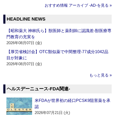
おすすめ情報 アーカイブ ‐AD‐を見る »
HEADLINE NEWS
【昭和薬大 神林氏ら】獣医師と薬剤師に認識差‐獣医療専
門教育の充実を
2026年08月07日 (金)
【厚労省検討会】OTC類似薬で中間整理‐77成分1042品
目が対象に
2026年08月07日 (金)
もっと見る »
ヘルスデーニュース‐FDA関連‐
米FDAが世界初の経口PCSK9阻害薬を承
認
2026年07月21日 (火)