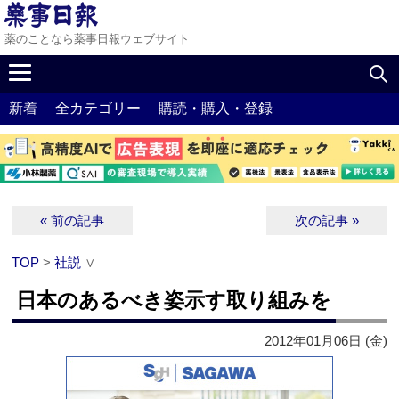
薬のことなら薬事日報ウェブサイト
新着
全カテゴリー
購読・購入・登録
« 前の記事
次の記事 »
TOP
>
社説
∨
日本のあるべき姿示す取り組みを
2012年01月06日 (金)