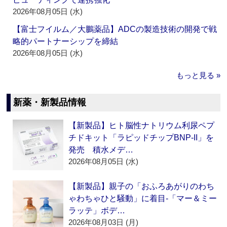
2026年08月05日 (水)
【富士フイルム／大鵬薬品】ADCの製造技術の開発で戦
略的パートナーシップを締結
2026年08月05日 (水)
もっと見る »
新薬・新製品情報
【新製品】ヒト脳性ナトリウム利尿ペプ
チドキット「ラピッドチップBNP-II」を
発売 積水メデ…
2026年08月05日 (水)
【新製品】親子の「おふろあがりのわち
ゃわちゃひと騒動」に着目‐「マー＆ミー
ラッテ」ボデ…
2026年08月03日 (月)