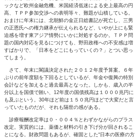
ックなど欧州金融危機、米国経済低迷による史上最高の円
高、ＴＰＰ参加交渉への表明等々、難題が山積している。
おまけに年末には、北朝鮮の金正日総書記が死亡し、三男
の正恩氏への権力継承が伝えられるなど、いやが上にも緊
迫感を増す東アジア情勢にいかに対処するのか。ＴＰＰ問
題の国内対応を見るにつけても、野田政権への不安感は増
すばかりで、「日本をどこにもっていくの？」とつい思っ
てしまう。
さて、年末に閣議決定された２０１２年度予算案。６年
ぶりの前年度額を下回るとしているが、年金や復興の特別
会計などを加えると過去最高となった。しかも、歳入の半
分以上を国債で賄い、12年度の国債残高は１０００兆円に
も及ぶという。30年ほど前は１５０兆円ほどで大変だと言
っていたものだが、それも隔世の感がある。
診療報酬改定率は０・００４％とわずかながらのプラス
改定。実質的には、薬価と材料の引き下げ分が回されるこ
とになる。財政問題もあるが、確固とした“日本の医療の方