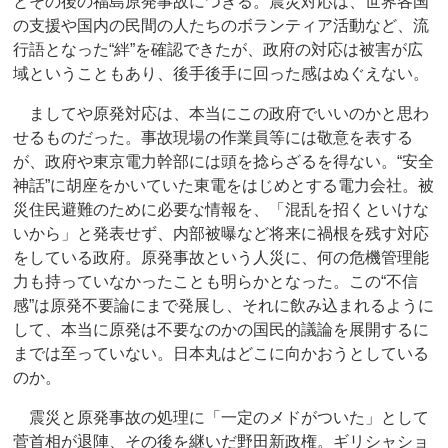
とその後の福島原発事故につきる。震災対応は、世界各国
の支援や国内の民間の人たちのボランティア活動など、流
行語となった“絆”を確認できたが、政府の対応は被害が広
域ということもあり、後手後手に回った感はぬぐえない。
ましてや原発対応は、本当にこの政府でいいのかと思わ
せるものだった。事故現場の作業員等には敬意を表する
が、政府や東京電力幹部には頭を捻らざるを得ない。“安全
神話”に胡座をかいていた東電をはじめとする電力会社。被
災住民避難のために必要な情報を、「混乱を招くといけな
いから」と発表せず、内部被曝など将来に禍根を残す対応
をしている政府。原発事故という人災に、何の危機管理能
力も持っていなかったことも明らかとなった。この“不信
感”は原発不要論にまで発展し、それに飲み込まれるように
して、本当に原発は不要なのかの国民的議論を展開するに
までは至っていない。日本丸はどこに向かおうとしている
のか。
震災と原発事故の処理に「一定のメドがついた」として
菅首相が退陣、その後を継いだ野田新政権。ギリシャショ