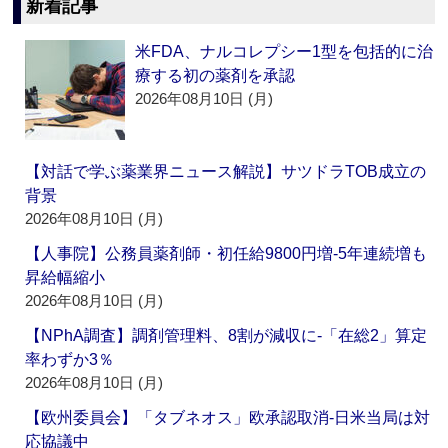
新着記事
米FDA、ナルコレプシー1型を包括的に治
療する初の薬剤を承認
2026年08月10日 (月)
【対話で学ぶ薬業界ニュース解説】サツドラTOB成立の
背景
2026年08月10日 (月)
【人事院】公務員薬剤師・初任給9800円増‐5年連続増も
昇給幅縮小
2026年08月10日 (月)
【NPhA調査】調剤管理料、8割が減収に‐「在総2」算定
率わずか3％
2026年08月10日 (月)
【欧州委員会】「タブネオス」欧承認取消‐日米当局は対
応協議中