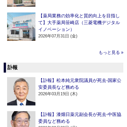
【薬局業務の効率化と質的向上を目指し
て】大手薬局笹崎店（三菱電機デジタル
イノベーション）
2026年07月31日 (金)
もっと見る »
訃報
【訃報】松本純元衆院議員が死去‐国家公
安委員長など務める
2026年03月19日 (木)
【訃報】漆畑日薬元副会長が死去‐中医協
委員など務める