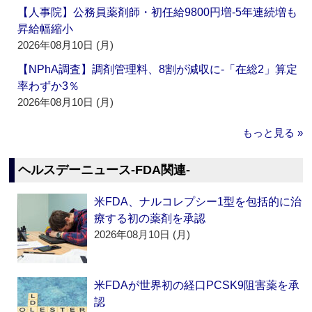
【人事院】公務員薬剤師・初任給9800円増‐5年連続増も
昇給幅縮小
2026年08月10日 (月)
【NPhA調査】調剤管理料、8割が減収に‐「在総2」算定
率わずか3％
2026年08月10日 (月)
もっと見る »
ヘルスデーニュース‐FDA関連‐
米FDA、ナルコレプシー1型を包括的に治
療する初の薬剤を承認
2026年08月10日 (月)
米FDAが世界初の経口PCSK9阻害薬を承
認