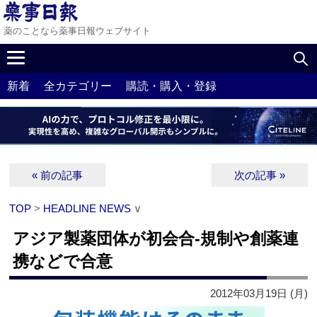
薬のことなら薬事日報ウェブサイト
新着
全カテゴリー
購読・購入・登録
« 前の記事
次の記事 »
TOP
>
HEADLINE NEWS
∨
アジア製薬団体が初会合‐規制や創薬連
携などで合意
2012年03月19日 (月)