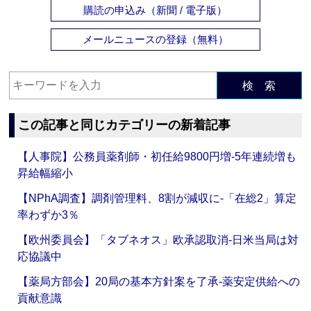
購読の申込み（新聞 / 電子版）
メールニュースの登録（無料）
検 索
この記事と同じカテゴリーの新着記事
【人事院】公務員薬剤師・初任給9800円増‐5年連続増も
昇給幅縮小
【NPhA調査】調剤管理料、8割が減収に‐「在総2」算定
率わずか3％
【欧州委員会】「タブネオス」欧承認取消‐日米当局は対
応協議中
【薬局方部会】20局の基本方針案を了承‐薬安定供給への
貢献意識