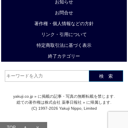
お知らせ
お問合せ
著作権・個人情報などの方針
リンク・引用について
特定商取引法に基づく表示
終了カテゴリー
検 索
yakuji.co.jp
» に掲載の記事・写真の無断転載を禁じます.
総ての著作権は
株式会社 薬事日報社
» に帰属します.
(C) 1997-2026 Yakuji Nippo, Limited
TOP
∧
∨