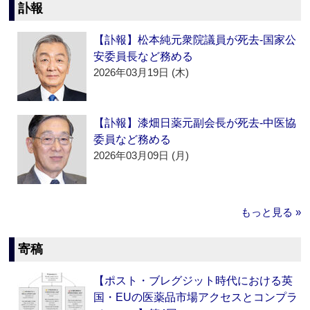
訃報
【訃報】松本純元衆院議員が死去‐国家公
安委員長など務める
2026年03月19日 (木)
【訃報】漆畑日薬元副会長が死去‐中医協
委員など務める
2026年03月09日 (月)
もっと見る »
寄稿
【ポスト・ブレグジット時代における英
国・EUの医薬品市場アクセスとコンプラ