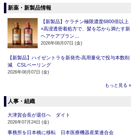
新薬・新製品情報
【新製品】ケラチン極限濃度6800倍以上
×高浸透密着処方で、髪を芯から満たす新
ヘアケアブラン…
2026年08月07日 (金)
【新製品】ハイゼントラを新発売‐高用量化で投与本数削
減 CSLベーリング
2026年08月07日 (金)
もっと見る »
人事・組織
大津賀会長が退任へ ダイト
2026年07月24日 (金)
事務所を日本橋に移転 日本医療機器産業連合会