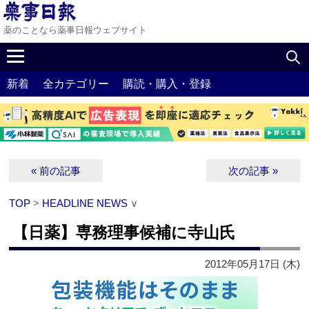
薬のことなら薬事日報ウェブサイト
新着
全カテゴリー
購読・購入・登録
« 前の記事
次の記事 »
TOP
>
HEADLINE NEWS
∨
【日薬】専務理事候補に寺山氏
2012年05月17日 (木)