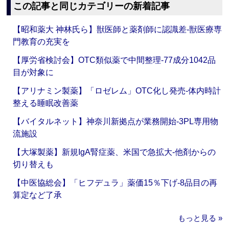
この記事と同じカテゴリーの新着記事
【昭和薬大 神林氏ら】獣医師と薬剤師に認識差‐獣医療専
門教育の充実を
【厚労省検討会】OTC類似薬で中間整理‐77成分1042品
目が対象に
【アリナミン製薬】「ロゼレム」OTC化し発売‐体内時計
整える睡眠改善薬
【バイタルネット】神奈川新拠点が業務開始‐3PL専用物
流施設
【大塚製薬】新規IgA腎症薬、米国で急拡大‐他剤からの
切り替えも
【中医協総会】「ヒフデュラ」薬価15％下げ‐8品目の再
算定など了承
もっと見る »