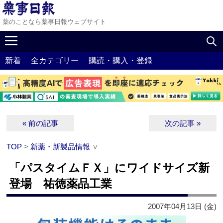
薬のことなら薬事日報ウェブサイト
新着
全カテゴリー
購読・購入・登録
« 前の記事
次の記事 »
TOP
>
新薬・新製品情報
∨
「パスタイムＦＸ」にワイドサイズ新
登場 祐徳薬品工業
2007年04月13日 (金)