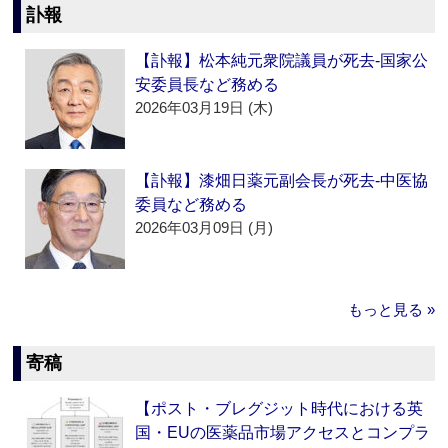
訃報
【訃報】松本純元衆院議員が死去‐国家公
安委員長など務める
2026年03月19日 (木)
【訃報】漆畑日薬元副会長が死去‐中医協
委員など務める
2026年03月09日 (月)
もっと見る »
寄稿
【ポスト・ブレグジット時代における英
国・EUの医薬品市場アクセスとコンプラ