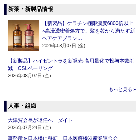
新薬・新製品情報
【新製品】ケラチン極限濃度6800倍以上
×高浸透密着処方で、髪を芯から満たす新
ヘアケアブラン…
2026年08月07日 (金)
【新製品】ハイゼントラを新発売‐高用量化で投与本数削
減 CSLベーリング
2026年08月07日 (金)
もっと見る »
人事・組織
大津賀会長が退任へ ダイト
2026年07月24日 (金)
事務所を日本橋に移転 日本医療機器産業連合会