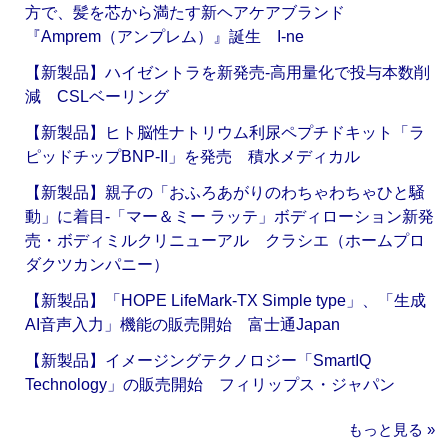
方で、髪を芯から満たす新ヘアケアブランド
『Amprem（アンプレム）』誕生 I-ne
【新製品】ハイゼントラを新発売‐高用量化で投与本数削
減 CSLベーリング
【新製品】ヒト脳性ナトリウム利尿ペプチドキット「ラ
ピッドチップBNP-II」を発売 積水メディカル
【新製品】親子の「おふろあがりのわちゃわちゃひと騒
動」に着目‐「マー＆ミー ラッテ」ボディローション新発
売・ボディミルクリニューアル クラシエ（ホームプロ
ダクツカンパニー）
【新製品】「HOPE LifeMark-TX Simple type」、「生成
AI音声入力」機能の販売開始 富士通Japan
【新製品】イメージングテクノロジー「SmartIQ
Technology」の販売開始 フィリップス・ジャパン
もっと見る »