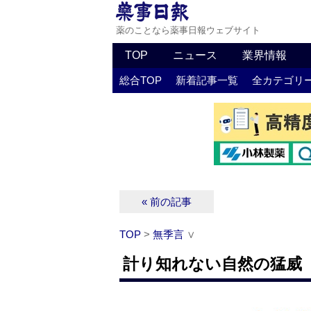
薬のことなら薬事日報ウェブサイト
TOP
ニュース
業界情報
総合TOP
新着記事一覧
全カテゴリ
« 前の記事
TOP
>
無季言
∨
計り知れない自然の猛威