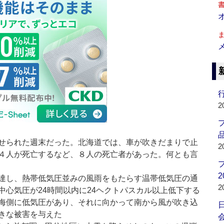
行
2
品
せられた週末だった。北海道では、車が吹きだまりで止
2
４人が死亡するなど、８人の死亡者があった。何とも言
2
達し、熱帯低気圧並みの風雨をもたらす温帯低気圧の通
2
中心気圧が24時間以内に24ヘクトパスカル以上低下する
海側に低気圧があり、それに向かって南から風が吹き込
きな被害を与えた
会