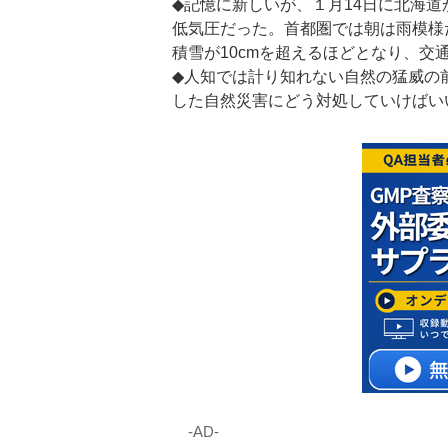
◆記憶に新しいが、１月14日に北海
低気圧だった。首都圏では朝は雨模様
積雪が10cmを超えるほどとなり、交
◆人知では計り知れない自然の猛威の
した自然災害にどう対処していけばい
‐AD‐