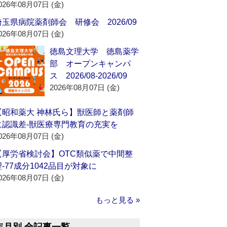
026年08月07日 (金)
埼玉県病院薬剤師会 研修会 2026/09
026年08月07日 (金)
徳島文理大学 徳島薬学
部 オープンキャンパ
ス 2026/08-2026/09
2026年08月07日 (金)
【昭和薬大 神林氏ら】獣医師と薬剤師
に認識差‐獣医療専門教育の充実を
026年08月07日 (金)
【厚労省検討会】OTC類似薬で中間整
理‐77成分1042品目が対象に
026年08月07日 (金)
もっと見る »