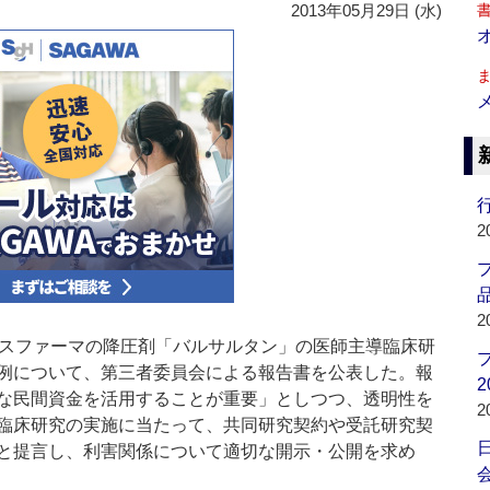
2013年05月29日 (水)
行
2
品
2
スファーマの降圧剤「バルサルタン」の医師主導臨床研
例について、第三者委員会による報告書を公表した。報
2
な民間資金を活用することが重要」としつつ、透明性を
2
臨床研究の実施に当たって、共同研究契約や受託研究契
と提言し、利害関係について適切な開示・公開を求め
会