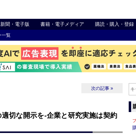
新聞・電子版
書籍・電子メディア
購読・購入・登録
ー一覧
次の記事 »
の適切な開示を‐企業と研究実施は契約