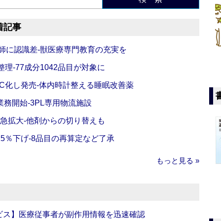
着記事
師に認識差‐獣医療専門教育の充実を
理‐77成分1042品目が対象に
C化し発売‐体内時計整える睡眠改善薬
務開始‐3PL専用物流施設
で急拡大‐他剤からの切り替えも
5％下げ‐8品目の再算定など了承
もっと見る »
ビス】医療従事者が副作用情報を迅速確認