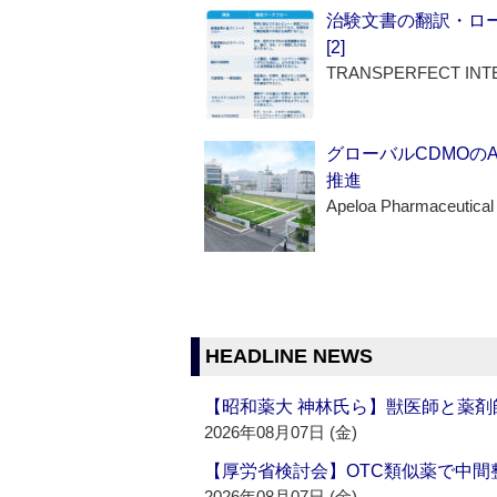
治験文書の翻訳・ロ
[2]
TRANSPERFECT INT
グローバルCDMOの
推進
Apeloa Pharmaceutical
HEADLINE NEWS
【昭和薬大 神林氏ら】獣医師と薬剤
2026年08月07日 (金)
【厚労省検討会】OTC類似薬で中間整
2026年08月07日 (金)