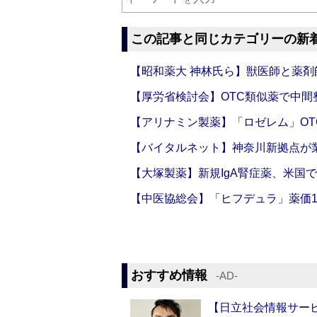
この記事と同じカテゴリーの新
【昭和薬大 神林氏ら】獣医師と薬剤
【厚労省検討会】OTC類似薬で中間整
【アリナミン製薬】「ロゼレム」OT
【バイタルネット】神奈川新拠点が業
【大塚製薬】新規IgA腎症薬、米国
【中医協総会】「ヒフデュラ」薬価1
おすすめ情報
‐AD‐
【日立社会情報サー