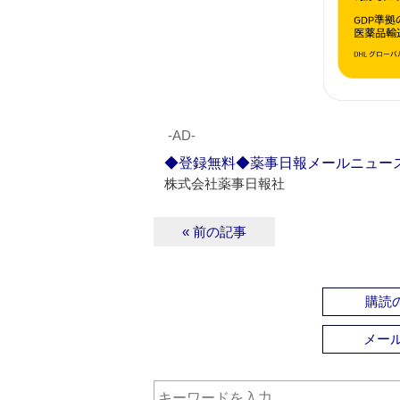
‐AD‐
◆登録無料◆薬事日報メールニュー
株式会社薬事日報社
« 前の記事
購読の
メー