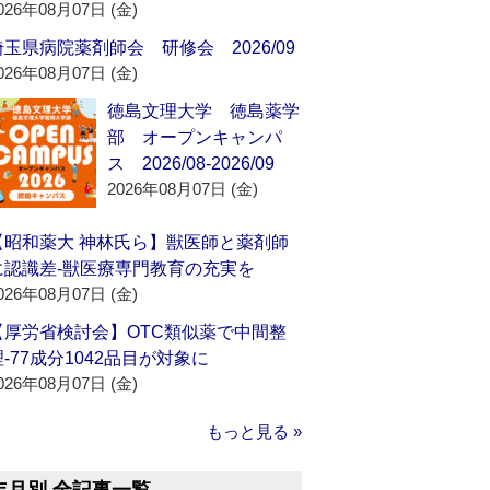
026年08月07日 (金)
埼玉県病院薬剤師会 研修会 2026/09
026年08月07日 (金)
徳島文理大学 徳島薬学
部 オープンキャンパ
ス 2026/08-2026/09
2026年08月07日 (金)
【昭和薬大 神林氏ら】獣医師と薬剤師
に認識差‐獣医療専門教育の充実を
026年08月07日 (金)
【厚労省検討会】OTC類似薬で中間整
理‐77成分1042品目が対象に
026年08月07日 (金)
もっと見る »