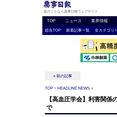
薬のことなら薬事日報ウェブサイト
TOP
ニュース
業界情報
総合TOP
新着記事一覧
全カテゴリ
« 前の記事
TOP
>
HEADLINE NEWS
∨
【高血圧学会】利害関係
で