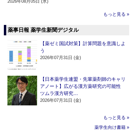
2026年08月05日 (水)
もっと見る »
薬事日報 薬学生新聞デジタル
【薬ゼミ国試対策】計算問題を意識しよ
う
2026年07月31日 (金)
【日本薬学生連盟・先輩薬剤師のキャリ
アノート】広がる漢方薬研究の可能性
ツムラ漢方研究…
2026年07月31日 (金)
もっと見る »
薬学生向け書籍 »