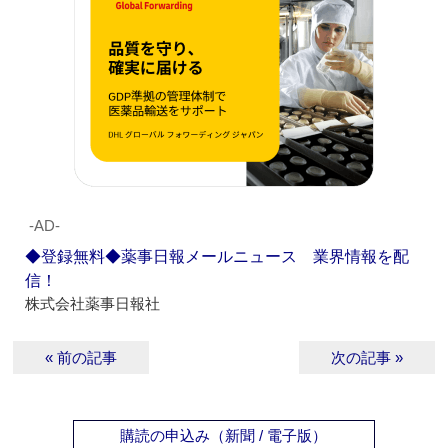
‐AD‐
◆登録無料◆薬事日報メールニュース 業界情報を配
信！
株式会社薬事日報社
« 前の記事
次の記事 »
購読の申込み（新聞 / 電子版）