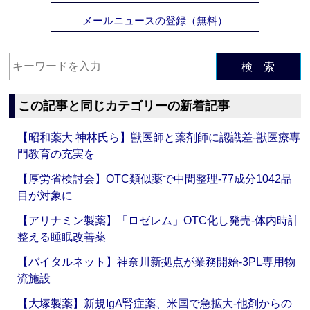
メールニュースの登録（無料）
検 索
この記事と同じカテゴリーの新着記事
【昭和薬大 神林氏ら】獣医師と薬剤師に認識差‐獣医療専
門教育の充実を
【厚労省検討会】OTC類似薬で中間整理‐77成分1042品
目が対象に
【アリナミン製薬】「ロゼレム」OTC化し発売‐体内時計
整える睡眠改善薬
【バイタルネット】神奈川新拠点が業務開始‐3PL専用物
流施設
【大塚製薬】新規IgA腎症薬、米国で急拡大‐他剤からの