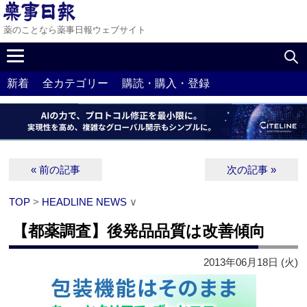
薬のことなら薬事日報ウェブサイト
新着
全カテゴリー
購読・購入・登録
« 前の記事
次の記事 »
TOP
>
HEADLINE NEWS
∨
【都薬調査】後発品品質は改善傾向
2013年06月18日 (火)