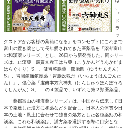
は
、
『
ド
ラ
ッ
グストアがお客様の薬箱になる』をコンセプトにこれまで
富山の置き薬として長年愛されてきた医薬品を「薬都富山
の和漢薬シリーズ」とし、26日から新発売した。同シリー
ズは、止瀉薬「廣貫堂赤玉はら薬（こうかんどうあかだま
はらぐすり）S」、健胃整腸薬「熊膽圓（ゆうたんえん）
S」、胃腸鎮痛鎮痙薬「胃腸反魂丹（いちょうはんごんた
ん）」、強心薬「虔脩本方六神丸（けんしゅうほんぽうろ
くしんがん）S」──の４製品で、いずれも第２類医薬品。
「薬都富山の和漢薬シリーズ」は、中国から伝来して日
本で発達した漢方に和薬などを配合し、日本人の体質や日
本の土地・風土に合わせて独自の処方とした各種薬効の和
漢薬。これら和漢薬は、漢方薬を選択する際に目安とな