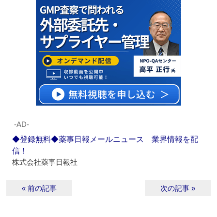
‐AD‐
◆登録無料◆薬事日報メールニュース 業界情報を配
信！
株式会社薬事日報社
« 前の記事
次の記事 »