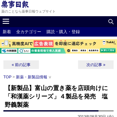
薬のことなら薬事日報ウェブサイト
新着
全カテゴリー
購読・購入・登録
« 前の記事
次の記事 »
TOP
>
新薬・新製品情報
∨
【新製品】富山の置き薬を店頭向けに
「和漢薬シリーズ」４製品を発売 塩
野義製薬
2013年08月30日 (金)