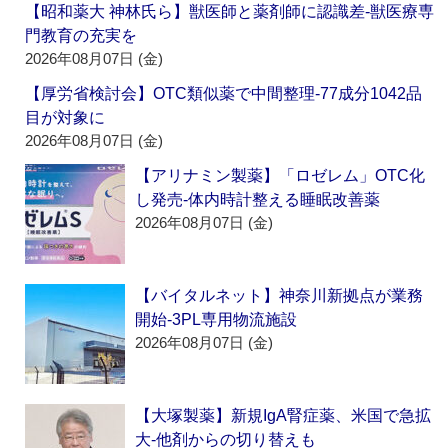
【昭和薬大 神林氏ら】獣医師と薬剤師に認識差‐獣医療専
門教育の充実を
2026年08月07日 (金)
【厚労省検討会】OTC類似薬で中間整理‐77成分1042品
目が対象に
2026年08月07日 (金)
【アリナミン製薬】「ロゼレム」OTC化
し発売‐体内時計整える睡眠改善薬
2026年08月07日 (金)
【バイタルネット】神奈川新拠点が業務
開始‐3PL専用物流施設
2026年08月07日 (金)
【大塚製薬】新規IgA腎症薬、米国で急拡
大‐他剤からの切り替えも