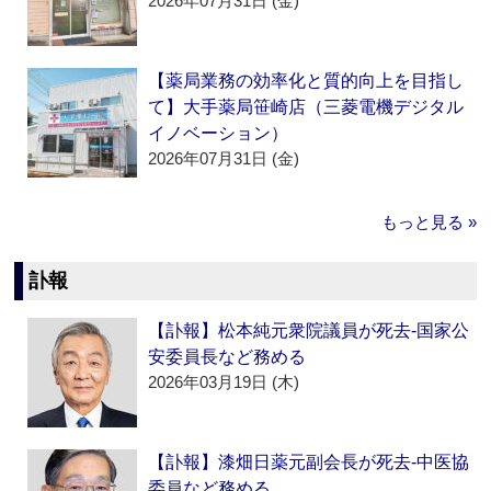
2026年07月31日 (金)
【薬局業務の効率化と質的向上を目指し
て】大手薬局笹崎店（三菱電機デジタル
イノベーション）
2026年07月31日 (金)
もっと見る »
訃報
【訃報】松本純元衆院議員が死去‐国家公
安委員長など務める
2026年03月19日 (木)
【訃報】漆畑日薬元副会長が死去‐中医協
委員など務める