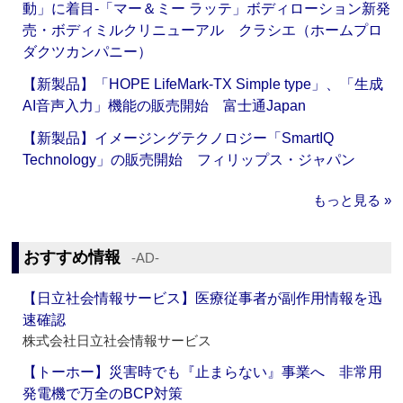
動」に着目‐「マー＆ミー ラッテ」ボディローション新発
売・ボディミルクリニューアル クラシエ（ホームプロ
ダクツカンパニー）
【新製品】「HOPE LifeMark-TX Simple type」、「生成
AI音声入力」機能の販売開始 富士通Japan
【新製品】イメージングテクノロジー「SmartIQ
Technology」の販売開始 フィリップス・ジャパン
もっと見る »
おすすめ情報
‐AD‐
【日立社会情報サービス】医療従事者が副作用情報を迅
速確認
株式会社日立社会情報サービス
【トーホー】災害時でも『止まらない』事業へ 非常用
発電機で万全のBCP対策