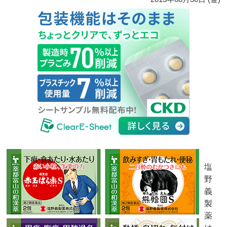
塩
野
義
製
薬