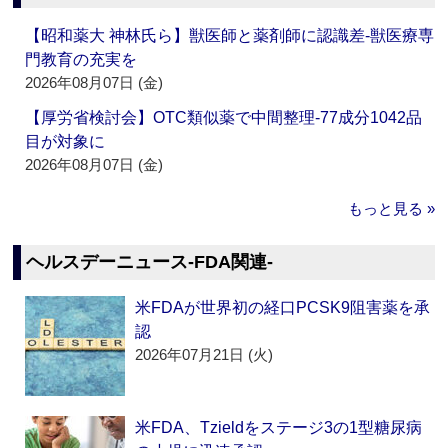
【昭和薬大 神林氏ら】獣医師と薬剤師に認識差‐獣医療専
門教育の充実を
2026年08月07日 (金)
【厚労省検討会】OTC類似薬で中間整理‐77成分1042品
目が対象に
2026年08月07日 (金)
もっと見る »
ヘルスデーニュース‐FDA関連‐
米FDAが世界初の経口PCSK9阻害薬を承
認
2026年07月21日 (火)
米FDA、Tzieldをステージ3の1型糖尿病