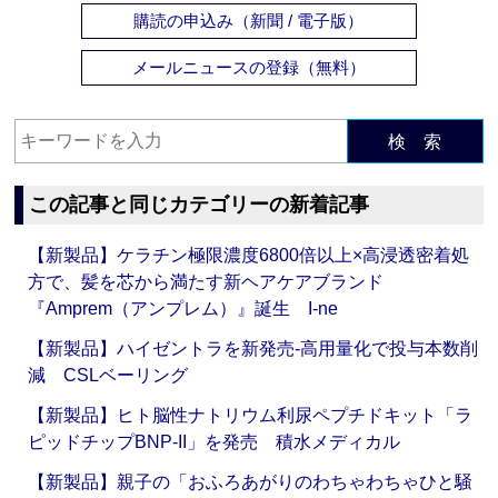
購読の申込み（新聞 / 電子版）
メールニュースの登録（無料）
検 索
この記事と同じカテゴリーの新着記事
【新製品】ケラチン極限濃度6800倍以上×高浸透密着処
方で、髪を芯から満たす新ヘアケアブランド
『Amprem（アンプレム）』誕生 I-ne
【新製品】ハイゼントラを新発売‐高用量化で投与本数削
減 CSLベーリング
【新製品】ヒト脳性ナトリウム利尿ペプチドキット「ラ
ピッドチップBNP-II」を発売 積水メディカル
【新製品】親子の「おふろあがりのわちゃわちゃひと騒