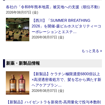
各社の「令和8年熊本地震」被災地への支援（順位不動）
2026年08月07日 (金)
【西川】「SUMMER BREATHING
2026」を開催‐森ビルホスピタリティーコ
ーポレーションとエステ…
2026年08月07日 (金)
もっと見る »
新薬・新製品情報
【新製品】ケラチン極限濃度6800倍以上
×高浸透密着処方で、髪を芯から満たす新
ヘアケアブラン…
2026年08月07日 (金)
【新製品】ハイゼントラを新発売‐高用量化で投与本数削