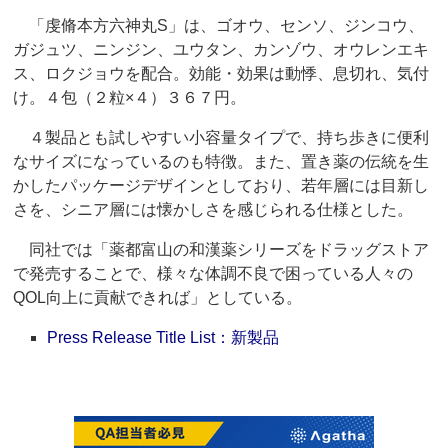
「虔脩本方六神丸S」は、ゴオウ、センソ、ジンコウ、
ガジュツ、ニンジン、ユウタン、カンゾウ、オウレンエキ
ス、ロクジョウを配合。効能・効果は動悸、息切れ、気付
け。４包（２粒×４）３６７円。
４製品とも試しやすい小容量タイプで、持ち歩きに便利
なサイズになっているのも特徴。また、置き薬の伝統を生
かしたパッケージデザインとしており、若年層には目新し
さを、シニア層には懐かしさを感じられる仕様とした。
同社では「薬都富山の和漢薬シリーズをドラッグストア
で発売することで、様々な体調不良で困っている人々の
QOL向上に貢献できれば」としている。
Press Release Title List：新製品