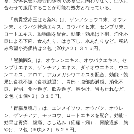
る、身体状態の総合的診断である証に関わりなく、症状に
合わせて服用することが可能な処方となっている。
「廣貫堂赤玉はら薬S」は、ゲンノショウコ末、オウレ
ン末、オウバク乾燥エキス、ヨウバイヒ末、センブリ末、
ロートエキス、動物胆を配合。効能・効果は下痢、消化不
良による下痢、食あたり、はき下し、水あたりなど。税込
み希望小売価格は２包（20丸×２）３１５円。
「熊膽圓S」は、オウレンエキス、オウバクエキス、セ
ンブリエキス、ゲンチアナエキス、ダイオウエキス、ウコ
ンエキス、アロエ、アカメガシワエキスを配合。効能・効
果は食欲不振（食欲減退）、胃部・腹部膨満感、消化不
良、胃弱、食べ過ぎ、飲み過ぎ、胸やけ、胃もたれなど。
２包（１個×２）３１５円。
「胃腸反魂丹」は、エンメイソウ、オウバク、オウレ
ン、ゲンチアナ、モッコウ、ロートエキスを配合。効能・
効果は胃痛、腹痛、さし込み（疝痛・癪）、胃酸過多、胸
やけ。２包（30丸×２）５２５円。