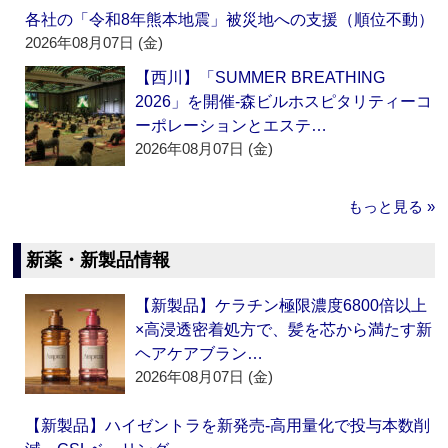
各社の「令和8年熊本地震」被災地への支援（順位不動）
2026年08月07日 (金)
【西川】「SUMMER BREATHING
2026」を開催‐森ビルホスピタリティーコ
ーポレーションとエステ…
2026年08月07日 (金)
もっと見る »
新薬・新製品情報
【新製品】ケラチン極限濃度6800倍以上
×高浸透密着処方で、髪を芯から満たす新
ヘアケアブラン…
2026年08月07日 (金)
【新製品】ハイゼントラを新発売‐高用量化で投与本数削