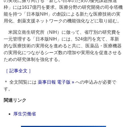
の実現に振り向ける「新しい日本のための優先課題推進
枠」には1617億円を要求。医療分野の研究開発の司令塔機
能を持つ「日本版NIH」の創設による新たな医療技術の実
用化、創薬支援ネットワークの機能強化などに取り組む。
米国立衛生研究所（NIH）に倣って、省庁別の研究費を
一元管理する「日本版NIH」には、524億円を充て、革新
的な医療技術の実用化を進めると共に、医薬品・医療機器
の実用化につながるシーズ数の増加や実用化を促進させる
ための研究体制を強化する。
［ 記事全文 ］
＊ 全文閲覧には
薬事日報 電子版 »
への申込みが必要で
す。
関連リンク
厚生労働省