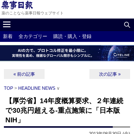
薬のことなら薬事日報ウェブサイト
新着
全カテゴリー
購読・購入・登録
« 前の記事
次の記事 »
TOP
>
HEADLINE NEWS
∨
【厚労省】14年度概算要求、２年連続
で30兆円超える‐重点施策に「日本版
NIH」
2013年08月30日 (金)