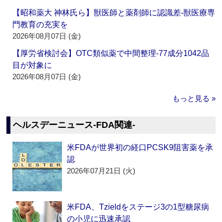
【昭和薬大 神林氏ら】獣医師と薬剤師に認識差‐獣医療専
門教育の充実を
2026年08月07日 (金)
【厚労省検討会】OTC類似薬で中間整理‐77成分1042品
目が対象に
2026年08月07日 (金)
もっと見る »
ヘルスデーニュース‐FDA関連‐
米FDAが世界初の経口PCSK9阻害薬を承
認
2026年07月21日 (火)
米FDA、Tzieldをステージ3の1型糖尿病
の小児に迅速承認