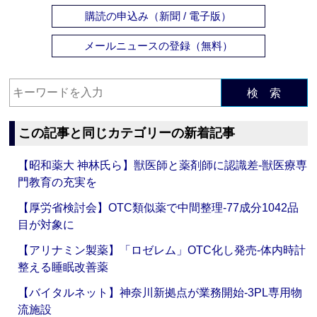
購読の申込み（新聞 / 電子版）
メールニュースの登録（無料）
検 索
この記事と同じカテゴリーの新着記事
【昭和薬大 神林氏ら】獣医師と薬剤師に認識差‐獣医療専
門教育の充実を
【厚労省検討会】OTC類似薬で中間整理‐77成分1042品
目が対象に
【アリナミン製薬】「ロゼレム」OTC化し発売‐体内時計
整える睡眠改善薬
【バイタルネット】神奈川新拠点が業務開始‐3PL専用物
流施設