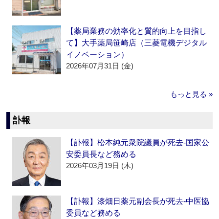
【薬局業務の効率化と質的向上を目指し
て】大手薬局笹崎店（三菱電機デジタル
イノベーション）
2026年07月31日 (金)
もっと見る »
訃報
【訃報】松本純元衆院議員が死去‐国家公
安委員長など務める
2026年03月19日 (木)
【訃報】漆畑日薬元副会長が死去‐中医協
委員など務める