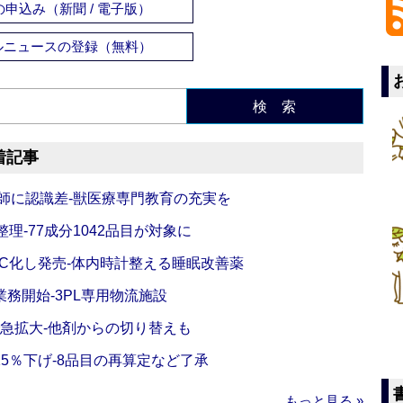
申込み（新聞 / 電子版）
ルニュースの登録（無料）
検 索
着記事
師に認識差‐獣医療専門教育の充実を
理‐77成分1042品目が対象に
C化し発売‐体内時計整える睡眠改善薬
務開始‐3PL専用物流施設
で急拡大‐他剤からの切り替えも
5％下げ‐8品目の再算定など了承
もっと見る »