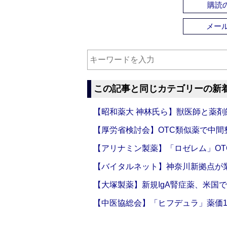
購読の
メー
この記事と同じカテゴリーの新
【昭和薬大 神林氏ら】獣医師と薬剤
【厚労省検討会】OTC類似薬で中間整
【アリナミン製薬】「ロゼレム」OT
【バイタルネット】神奈川新拠点が業
【大塚製薬】新規IgA腎症薬、米国
【中医協総会】「ヒフデュラ」薬価1