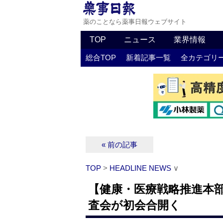
薬のことなら薬事日報ウェブサイト
TOP
ニュース
業界情報
総合TOP
新着記事一覧
全カテゴリ
« 前の記事
TOP
>
HEADLINE NEWS
∨
【健康・医療戦略推進本部
査会が初会合開く