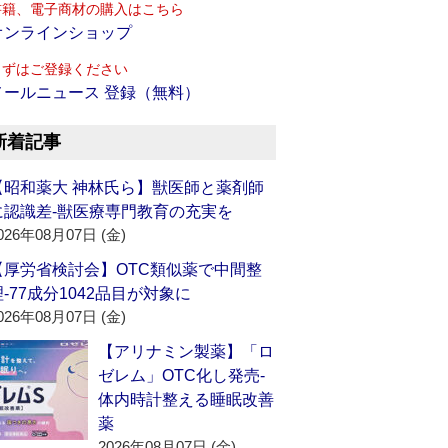
書籍、電子商材の購入はこちら
オンラインショップ
まずはご登録ください
メールニュース 登録（無料）
新着記事
【昭和薬大 神林氏ら】獣医師と薬剤師
に認識差‐獣医療専門教育の充実を
026年08月07日 (金)
【厚労省検討会】OTC類似薬で中間整
理‐77成分1042品目が対象に
026年08月07日 (金)
【アリナミン製薬】「ロ
ゼレム」OTC化し発売‐
体内時計整える睡眠改善
薬
2026年08月07日 (金)