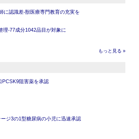
師に認識差‐獣医療専門教育の充実を
理‐77成分1042品目が対象に
もっと見る »
口PCSK9阻害薬を承認
をステージ3の1型糖尿病の小児に迅速承認