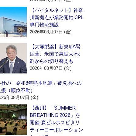
【バイタルネット】神奈
川新拠点が業務開始‐3PL
専用物流施設
2026年08月07日 (金)
【大塚製薬】新規IgA腎
症薬、米国で急拡大‐他
剤からの切り替えも
2026年08月07日 (金)
各社の「令和8年熊本地震」被災地への
支援（順位不動）
026年08月07日 (金)
【西川】「SUMMER
BREATHING 2026」を
開催‐森ビルホスピタリ
ティーコーポレーション