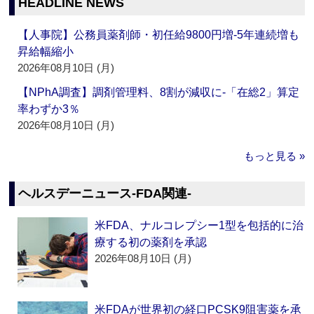
HEADLINE NEWS
【人事院】公務員薬剤師・初任給9800円増‐5年連続増も
昇給幅縮小
2026年08月10日 (月)
【NPhA調査】調剤管理料、8割が減収に‐「在総2」算定
率わずか3％
2026年08月10日 (月)
もっと見る »
ヘルスデーニュース‐FDA関連‐
米FDA、ナルコレプシー1型を包括的に治
療する初の薬剤を承認
2026年08月10日 (月)
米FDAが世界初の経口PCSK9阻害薬を承