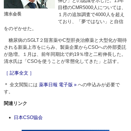
伸び」との認識を示した。15年
目標のCMR5000人については、
清水会長
１月の追加調査で4000人を超え
ており、「夢ではない」と自信
をのぞかせた。
糖尿病のSGLT２阻害薬やC型肝炎治療薬と大型化が期待
される新薬上市をにらみ、製薬企業からCSOへの外部委託
が急増。１月は、前年同期比で約19％増と二桁伸長した。
清水氏は「CSOを使うことが常態化してきた」と話す。
［ 記事全文 ］
＊ 全文閲覧には
薬事日報 電子版 »
への申込みが必要で
す。
関連リンク
日本CSO協会