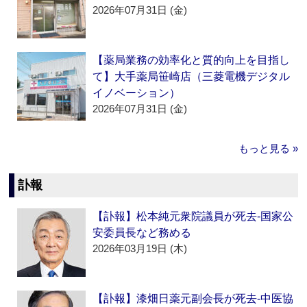
2026年07月31日 (金)
【薬局業務の効率化と質的向上を目指し
て】大手薬局笹崎店（三菱電機デジタル
イノベーション）
2026年07月31日 (金)
もっと見る »
訃報
【訃報】松本純元衆院議員が死去‐国家公
安委員長など務める
2026年03月19日 (木)
【訃報】漆畑日薬元副会長が死去‐中医協