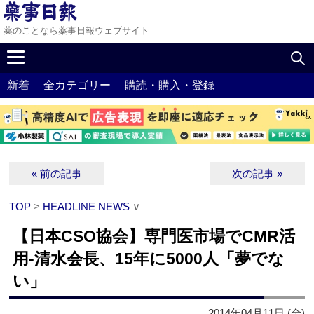
薬のことなら薬事日報ウェブサイト
新着
全カテゴリー
購読・購入・登録
« 前の記事
次の記事 »
TOP
>
HEADLINE NEWS
∨
【日本CSO協会】専門医市場でCMR活
用‐清水会長、15年に5000人「夢でな
い」
2014年04月11日 (金)