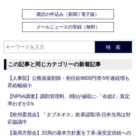
購読の申込み（新聞 / 電子版）
メールニュースの登録（無料）
検 索
この記事と同じカテゴリーの新着記事
【人事院】公務員薬剤師・初任給9800円増‐5年連続増も
昇給幅縮小
【NPhA調査】調剤管理料、8割が減収に‐「在総2」算定
率わずか3％
【欧州委員会】「タブネオス」欧承認取消‐日米当局は対
応協議中
【薬局方部会】20局の基本方針案を了承‐薬安定供給への