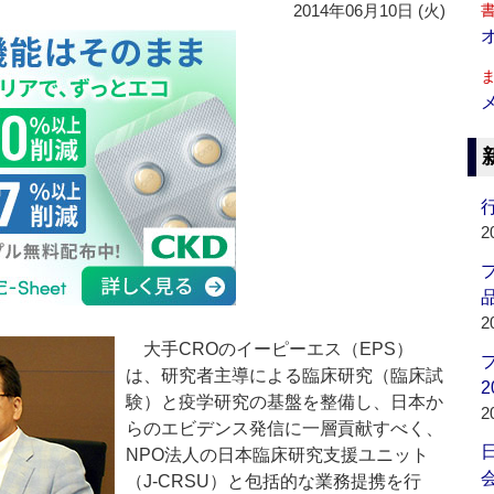
2014年06月10日 (火)
行
2
品
2
大手CROのイーピーエス（EPS）
は、研究者主導による臨床研究（臨床試
2
験）と疫学研究の基盤を整備し、日本か
2
らのエビデンス発信に一層貢献すべく、
NPO法人の日本臨床研究支援ユニット
会
（J‐CRSU）と包括的な業務提携を行