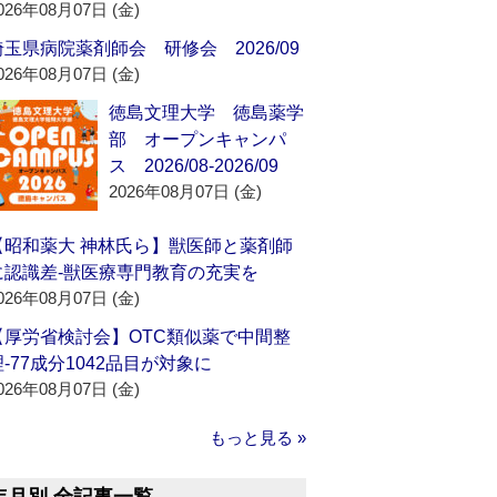
026年08月07日 (金)
埼玉県病院薬剤師会 研修会 2026/09
026年08月07日 (金)
徳島文理大学 徳島薬学
部 オープンキャンパ
ス 2026/08-2026/09
2026年08月07日 (金)
【昭和薬大 神林氏ら】獣医師と薬剤師
に認識差‐獣医療専門教育の充実を
026年08月07日 (金)
【厚労省検討会】OTC類似薬で中間整
理‐77成分1042品目が対象に
026年08月07日 (金)
もっと見る »