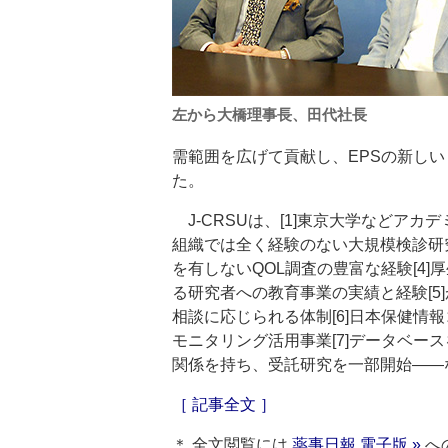
左から大橋理事長、田代社長
需範囲を広げて貢献し、EPSの新し
た。
J‐CRSUは、[1]東京大学などアカ
組織では全く経験のない大規模検診研究
を有しないQOL調査の豊富な経験[4
る研究者への教育事業の実績と経験[5
相談に応じられる体制[6]日本保健情
モニタリング活用事業[7]データベー
関係を持ち、受託研究を一部開始――
［ 記事全文 ］
＊ 全文閲覧には
薬事日報 電子版 »
へ