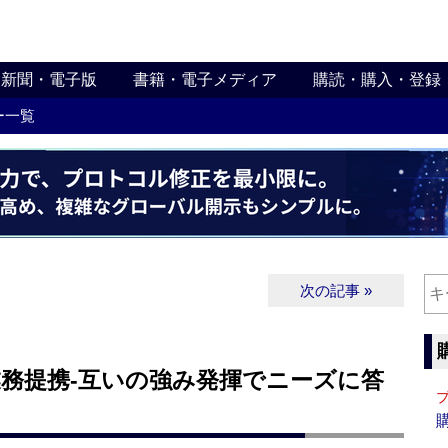
新聞・電子版
書籍・電子メディア
購読・購入・登録
ー一覧
次の記事 »
的業務提携‐互いの強み発揮でニーズに答