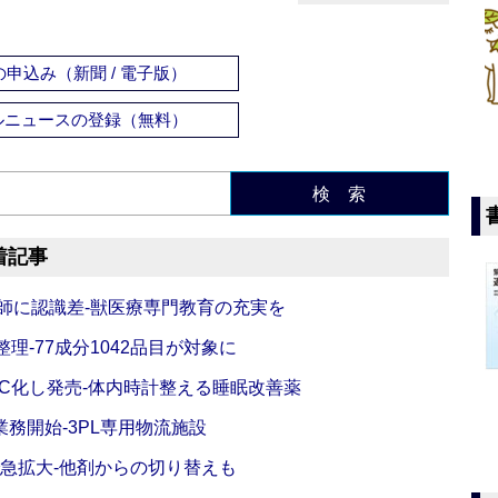
申込み（新聞 / 電子版）
ルニュースの登録（無料）
検 索
着記事
師に認識差‐獣医療専門教育の充実を
理‐77成分1042品目が対象に
C化し発売‐体内時計整える睡眠改善薬
務開始‐3PL専用物流施設
で急拡大‐他剤からの切り替えも