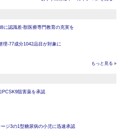
師に認識差‐獣医療専門教育の充実を
理‐77成分1042品目が対象に
もっと見る »
口PCSK9阻害薬を承認
をステージ3の1型糖尿病の小児に迅速承認