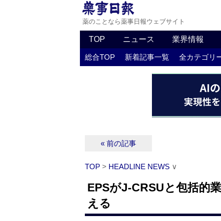
薬のことなら薬事日報ウェブサイト
TOP
ニュース
業界情報
総合TOP
新着記事一覧
全カテゴリ
« 前の記事
TOP
>
HEADLINE NEWS
∨
EPSがJ-CRSUと包括
える