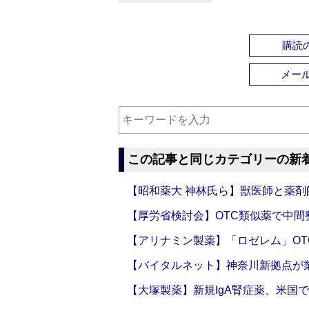
購読の
メー
この記事と同じカテゴリーの新
【昭和薬大 神林氏ら】獣医師と薬剤
【厚労省検討会】OTC類似薬で中間整
【アリナミン製薬】「ロゼレム」OT
【バイタルネット】神奈川新拠点が業
【大塚製薬】新規IgA腎症薬、米国