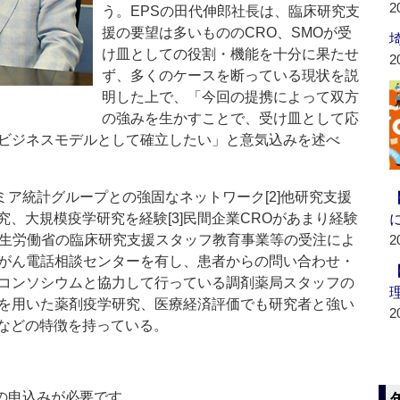
2
う。EPSの田代伸郎社長は、臨床研究支
援の要望は多いもののCRO、SMOが受
け皿としての役割・機能を十分に果たせ
2
ず、多くのケースを断っている現状を説
明した上で、「今回の提携によって双方
の強みを生かすことで、受け皿として応
いビジネスモデルとして確立したい」と意気込みを述べ
デミア統計グループとの強固なネットワーク[2]他研究支援
、大規模疫学研究を経験[3]民間企業CROがあまり経験
]厚生労働省の臨床研究支援スタッフ教育事業等の受注によ
2
]がん電話相談センターを有し、患者からの問い合わせ・
報コンソシウムと協力して行っている調剤薬局スタッフの
スを用いた薬剤疫学研究、医療経済評価でも研究者と強い
2
などの特徴を持っている。
の申込みが必要です。