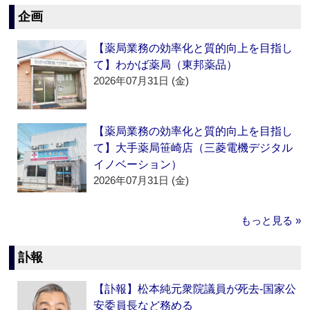
企画
【薬局業務の効率化と質的向上を目指し
て】わかば薬局（東邦薬品）
2026年07月31日 (金)
【薬局業務の効率化と質的向上を目指し
て】大手薬局笹崎店（三菱電機デジタル
イノベーション）
2026年07月31日 (金)
もっと見る »
訃報
【訃報】松本純元衆院議員が死去‐国家公
安委員長など務める