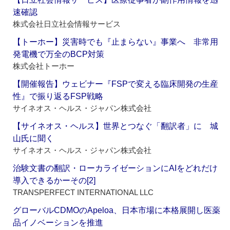
速確認
株式会社日立社会情報サービス
【トーホー】災害時でも『止まらない』事業へ 非常用
発電機で万全のBCP対策
株式会社トーホー
【開催報告】ウェビナー『FSPで変える臨床開発の生産
性』で振り返るFSP戦略
サイネオス・ヘルス・ジャパン株式会社
【サイネオス・ヘルス】世界とつなぐ「翻訳者」に 城
山氏に聞く
サイネオス・ヘルス・ジャパン株式会社
治験文書の翻訳・ローカライゼーションにAIをどれだけ
導入できるかーその[2]
TRANSPERFECT INTERNATIONAL LLC
グローバルCDMOのApeloa、日本市場に本格展開し医薬
品イノベーションを推進