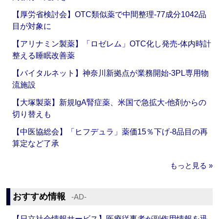
【厚労省検討会】OTC類似薬で中間整理‐77成分1042品
目が対象に
【アリナミン製薬】「ロゼレム」OTC化し発売‐体内時計
整える睡眠改善薬
【バイタルネット】神奈川新拠点が業務開始‐3PL専用物
流施設
【大塚製薬】新規IgA腎症薬、米国で急拡大‐他剤からの
切り替えも
【中医協総会】「ヒフデュラ」薬価15％下げ‐8品目の再
算定など了承
もっと見る »
おすすめ情報
‐AD‐
【日立社会情報サービス】医療従事者が副作用情報を迅