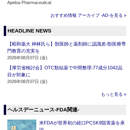
Apeloa Pharmaceutical
おすすめ情報 アーカイブ ‐AD‐を見る »
HEADLINE NEWS
【昭和薬大 神林氏ら】獣医師と薬剤師に認識差‐獣医療専
門教育の充実を
2026年08月07日 (金)
【厚労省検討会】OTC類似薬で中間整理‐77成分1042品
目が対象に
2026年08月07日 (金)
もっと見る »
ヘルスデーニュース‐FDA関連‐
米FDAが世界初の経口PCSK9阻害薬を承
認