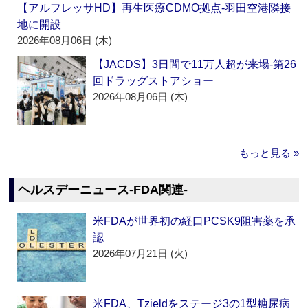
【アルフレッサHD】再生医療CDMO拠点‐羽田空港隣接
地に開設
2026年08月06日 (木)
【JACDS】3日間で11万人超が来場‐第26
回ドラッグストアショー
2026年08月06日 (木)
もっと見る »
ヘルスデーニュース‐FDA関連‐
米FDAが世界初の経口PCSK9阻害薬を承
認
2026年07月21日 (火)
米FDA、Tzieldをステージ3の1型糖尿病