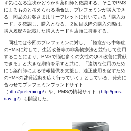
ず気になる症状かどうかを薬剤師と確認する。そこでPMS
によるものと考えられる場合は、プレフェミンが購入でき
る。同品のお客さま用リーフレットに付いている「購入カ
ード」を確認し、購入となる。２回目以降の購入の際は、
購入履歴を記載した購入カードを店頭に持参する。
同社では今回のプレフェミンに対し、「軽症から中等症
のPMSに対して、生活改善等の非薬物療法と並行して使用
することにより、PMSで悩む多くの女性のQOL改善に貢献
できる」と大きな期待を示すと共に、「適切な使用のため
にも薬剤師による情報提供を支援し、適正使用を促すため
のPMSの啓発活動を広く行っていく」としている。発売に
合わせてプレフェミンブランドサイト
（
http://prefemin.jp/
）や、PMSの情報サイト（
http://pms-
navi.jp/
）も開設した。