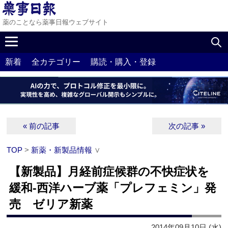
薬のことなら薬事日報ウェブサイト
新着
全カテゴリー
購読・購入・登録
« 前の記事
次の記事 »
TOP
>
新薬・新製品情報
∨
【新製品】月経前症候群の不快症状を
緩和‐西洋ハーブ薬「プレフェミン」発
売 ゼリア新薬
2014年09月10日 (水)