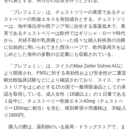
を代表とする、何らかの症状を伴うとされる。
「プレフェミン」は、チェストツリーの果実であるチェ
ストベリーの乾燥エキスを有効成分とする。チェストツリ
ーは、地中海沿岸や西アジア等に自生する落葉低木で、果
実であるチェストベリーは欧州ではギリシャ・ローマ時代
から、月経不順や乳房痛といった様々な婦人科疾患の治療
に伝統的に用いられてきた西洋ハーブで、欧州薬局方をは
じめとした海外の多数の公定書にも収載されている。
「プレフェミン」は、スイスのMax Zeller Sohne AGに
より開発され、PMSに対する有効性および安全性が二重盲
験比較臨床試験などにより確認されており、スイス、オー
ストリアをはじめとする15カ国で一般用医薬品としての承
認を取得している。成人女性（18歳以上）の１日量である
１錠中に、チェストベリー乾燥エキス40mg（チェストベ
リー180mgに相当）を含む。税別希望小売価格は、30錠入
り1800円。
購入の際は、薬剤師のいる薬局・ドラッグストアで、ま