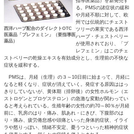
指導医薬品）を新発売す
る。PMSの諸症状の緩和
や月経不順に対して、欧
州では伝統的にチェスト
西洋ハーブ配合のダイレクトOTC
ツリーの果実である西洋
医薬品「プレフェミン」（要指導医
ハーブ・チェストベリー
薬品）
が使用されており、「プ
レフェミン」はこのチェ
ストベリーの乾燥エキスを有効成分とし、生理前の不快な
症状を緩和する。
PMSは、月経（生理）の３～10日前に始まって、月経に
なると軽くなり、症状が消えていく。発症する原因ははっ
きりしていないが、黄体期（排卵後）の女性ホルモン（エ
ストロゲンとプロゲステロン）の急激な変動が関わってい
ると考えられている。生殖年齢の女性の約70～80％が月経
前に、乳房のはり・痛み、肌あれ・にきび、下腹部のは
り・痛み、疲労倦怠感や頭痛といった身体的症状、イライ
ラや怒りっぽい、情緒不安定、憂うつといった精神的症状