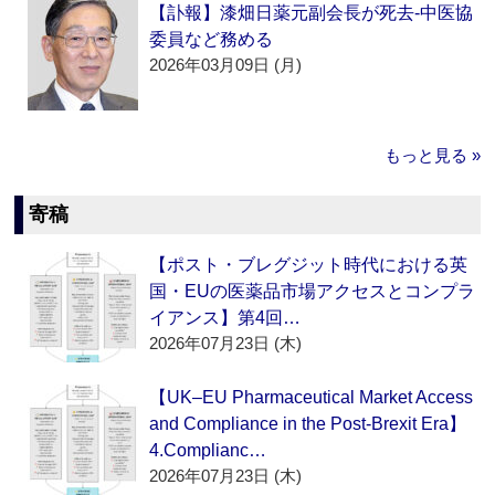
【訃報】漆畑日薬元副会長が死去‐中医協
委員など務める
2026年03月09日 (月)
もっと見る »
寄稿
【ポスト・ブレグジット時代における英
国・EUの医薬品市場アクセスとコンプラ
イアンス】第4回…
2026年07月23日 (木)
【UK–EU Pharmaceutical Market Access
and Compliance in the Post-Brexit Era】
4.Complianc…
2026年07月23日 (木)