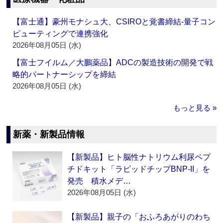
【富士通】豪州モナシュ大、CSIROと覚書締結‐量子コン
ピューティングで連携強化
2026年08月05日 (水)
【富士フイルム／大鵬薬品】ADCの製造技術の開発で戦
略的パートナーシップを締結
2026年08月05日 (水)
もっと見る »
新薬・新製品情報
【新製品】ヒト脳性ナトリウム利尿ペプ
チドキット「ラピッドチップBNP-II」を
発売 積水メデ…
2026年08月05日 (水)
【新製品】親子の「おふろあがりのわち