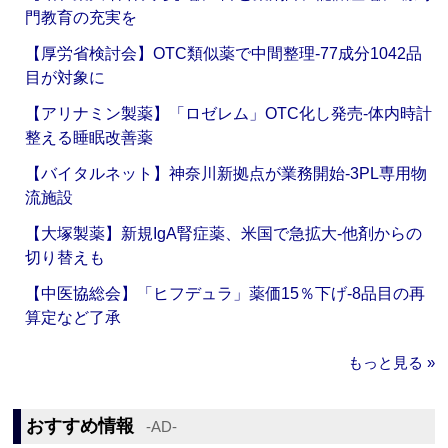
門教育の充実を
【厚労省検討会】OTC類似薬で中間整理‐77成分1042品
目が対象に
【アリナミン製薬】「ロゼレム」OTC化し発売‐体内時計
整える睡眠改善薬
【バイタルネット】神奈川新拠点が業務開始‐3PL専用物
流施設
【大塚製薬】新規IgA腎症薬、米国で急拡大‐他剤からの
切り替えも
【中医協総会】「ヒフデュラ」薬価15％下げ‐8品目の再
算定など了承
もっと見る »
おすすめ情報
‐AD‐