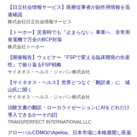
【日立社会情報サービス】医療従事者が副作用情報を迅
速確認
株式会社日立社会情報サービス
【トーホー】災害時でも『止まらない』事業へ 非常用
発電機で万全のBCP対策
株式会社トーホー
【開催報告】ウェビナー『FSPで変える臨床開発の生産
性』で振り返るFSP戦略
サイネオス・ヘルス・ジャパン株式会社
【サイネオス・ヘルス】世界とつなぐ「翻訳者」に 城
山氏に聞く
サイネオス・ヘルス・ジャパン株式会社
治験文書の翻訳・ローカライゼーションにAIをどれだけ
導入できるかーその[2]
TRANSPERFECT INTERNATIONAL LLC
グローバルCDMOのApeloa、日本市場に本格展開し医薬