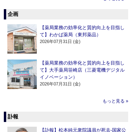
企画
【薬局業務の効率化と質的向上を目指し
て】わかば薬局（東邦薬品）
2026年07月31日 (金)
【薬局業務の効率化と質的向上を目指し
て】大手薬局笹崎店（三菱電機デジタル
イノベーション）
2026年07月31日 (金)
もっと見る »
訃報
【訃報】松本純元衆院議員が死去‐国家公