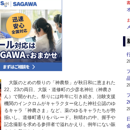
行
2
品
大阪のとめの祭りの「神農祭」が秋日和に恵まれた
2
22、23の両日、大阪・道修町の少彦名神社（神農さ
ん）で開かれた。祭りには昨年に引き続き、治験支援
2
機関のインクロムがキャラクター化した神社公認のゆ
2
るキャラ「神農さま」など、薬のゆるキャラたちが勢
揃いし、道修町通りをパレード。秋晴れの中、握手や
記念撮影を求める参拝者で溢れかえり、例年にない賑
会