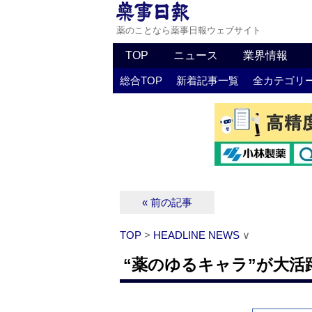
薬のことなら薬事日報ウェブサイト
TOP
ニュース
業界情報
総合TOP
新着記事一覧
全カテゴリ
« 前の記事
TOP
>
HEADLINE NEWS
∨
“薬のゆるキャラ”が大活