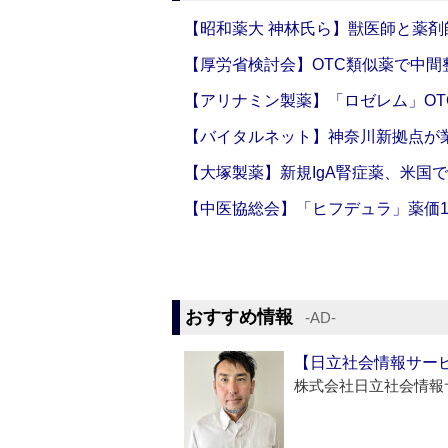
【昭和薬大 神林氏ら】獣医師と薬剤
【厚労省検討会】OTC類似薬で中間整
【アリナミン製薬】「ロゼレム」OT
【バイタルネット】神奈川新拠点が業
【大塚製薬】新規IgA腎症薬、米国
【中医協総会】「ヒフデュラ」薬価1
おすすめ情報
‐AD‐
【日立社会情報サー
株式会社日立社会情報