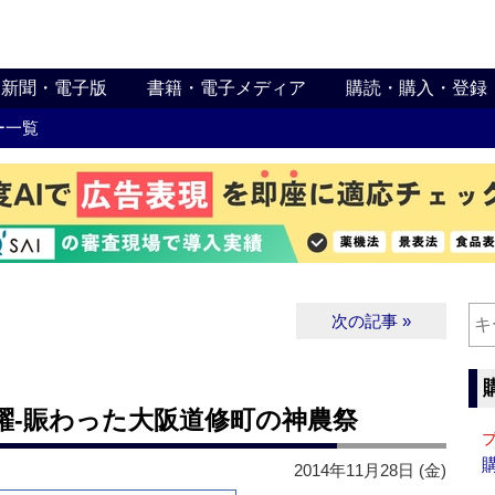
新聞・電子版
書籍・電子メディア
購読・購入・登録
ー一覧
次の記事 »
躍‐賑わった大阪道修町の神農祭
2014年11月28日 (金)