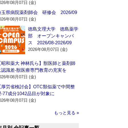
026年08月07日 (金)
埼玉県病院薬剤師会 研修会 2026/09
026年08月07日 (金)
徳島文理大学 徳島薬学
部 オープンキャンパ
ス 2026/08-2026/09
2026年08月07日 (金)
【昭和薬大 神林氏ら】獣医師と薬剤師
に認識差‐獣医療専門教育の充実を
026年08月07日 (金)
【厚労省検討会】OTC類似薬で中間整
理‐77成分1042品目が対象に
026年08月07日 (金)
もっと見る »