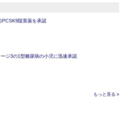
口PCSK9阻害薬を承認
をステージ3の1型糖尿病の小児に迅速承認
もっと見る »