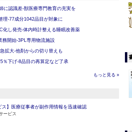
師に認識差‐獣医療専門教育の充実を
理‐77成分1042品目が対象に
C化し発売‐体内時計整える睡眠改善薬
務開始‐3PL専用物流施設
で急拡大‐他剤からの切り替えも
5％下げ‐8品目の再算定など了承
もっと見る »
ビス】医療従事者が副作用情報を迅速確認
サービス