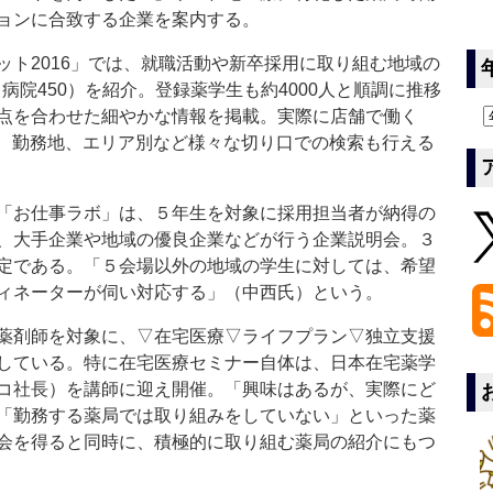
ョンに合致する企業を案内する。
ト2016」では、就職活動や新卒採用に取り組む地域の
、病院450）を紹介。登録薬学生も約4000人と順調に推移
点を合わせた細やかな情報を掲載。実際に店舗で働く
態、勤務地、エリア別など様々な切り口での検索も行える
「お仕事ラボ」は、５年生を対象に採用担当者が納得の
、大手企業や地域の優良企業などが行う企業説明会。３
定である。「５会場以外の地域の学生に対しては、希望
ィネーターが伺い対応する」（中西氏）という。
薬剤師を対象に、▽在宅医療▽ライフプラン▽独立支援
している。特に在宅医療セミナー自体は、日本在宅薬学
コ社長）を講師に迎え開催。「興味はあるが、実際にど
「勤務する薬局では取り組みをしていない」といった薬
会を得ると同時に、積極的に取り組む薬局の紹介にもつ