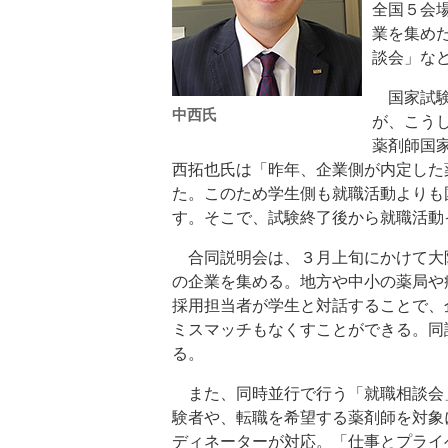
全国５会
業を集め
談会」な
国家試験
中西氏
が、こう
薬剤師国
西拓也氏は「昨年、企業側が内定した
た。このため学生側も就職活動よりも
す。そこで、試験終了後から就職活動
合同説明会は、３月上旬にかけて大阪
の企業を集める。地方や中小の薬局や
採用担当者が学生と対話することで、
ミスマッチもなくすことができる。同
る。
また、同時並行で行う「就職相談会」
験者や、転職を希望する薬剤師を対象
ディネーターが対応。「仕事とプライ