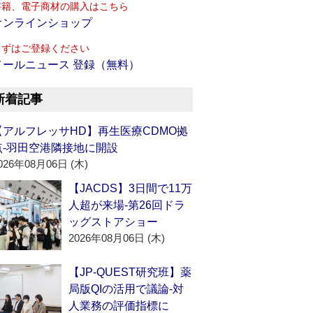
書籍、電子商材の購入はこちら
オンラインショップ
まずはご登録ください
メールニュース 登録（無料）
新着記事
【アルフレッサHD】再生医療CDMO拠
点‐羽田空港隣接地に開設
026年08月06日 (木)
【JACDS】3日間で11万
人超が来場‐第26回ドラ
ッグストアショー
2026年08月06日 (木)
【JP-QUEST研究班】薬
局版QIの活用で議論‐対
人業務の評価指標に