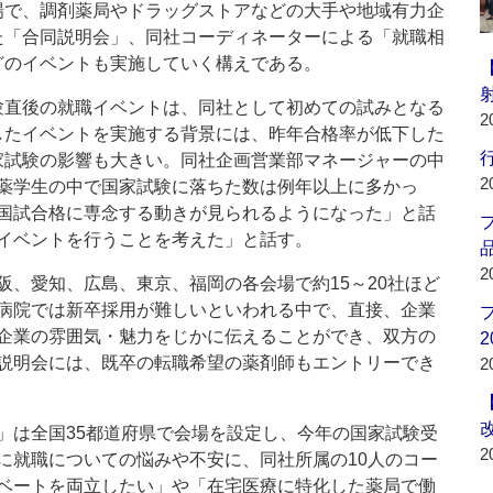
場で、調剤薬局やドラッグストアなどの大手や地域有力企
た「合同説明会」、同社コーディネーターによる「就職相
どのイベントも実施していく構えである。
直後の就職イベントは、同社として初めての試みとなる
2
したイベントを実施する背景には、昨年合格率が低下した
行
家試験の影響も大きい。同社企画営業部マネージャーの中
2
薬学生の中で国家試験に落ちた数は例年以上に多かっ
国試合格に専念する動きが見られるようになった」と話
イベントを行うことを考えた」と話す。
品
2
、愛知、広島、東京、福岡の各会場で約15～20社ほど
病院では新卒採用が難しいといわれる中で、直接、企業
企業の雰囲気・魅力をじかに伝えることができ、双方の
2
説明会には、既卒の転職希望の薬剤師もエントリーでき
2
は全国35都道府県で会場を設定し、今年の国家試験受
2
に就職についての悩みや不安に、同社所属の10人のコー
ベートを両立したい」や「在宅医療に特化した薬局で働