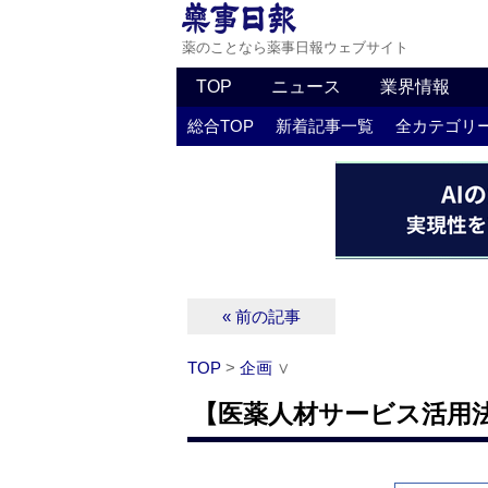
薬のことなら薬事日報ウェブサイト
TOP
ニュース
業界情報
総合TOP
新着記事一覧
全カテゴリ
« 前の記事
TOP
>
企画
∨
【医薬人材サービス活用