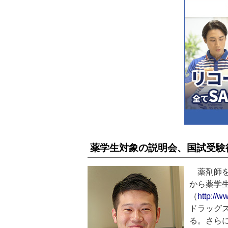
薬学生対象の説明会、国試受験
薬剤師を
から薬学
（
http://w
ドラッグ
る。さら