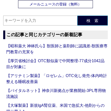
メールニュースの登録（無料）
検 索
この記事と同じカテゴリーの新着記事
【昭和薬大 神林氏ら】獣医師と薬剤師に認識差‐獣医療専
門教育の充実を
【厚労省検討会】OTC類似薬で中間整理‐77成分1042品
目が対象に
【アリナミン製薬】「ロゼレム」OTC化し発売‐体内時計
整える睡眠改善薬
【バイタルネット】神奈川新拠点が業務開始‐3PL専用物
流施設
【大塚製薬】新規IgA腎症薬、米国で急拡大‐他剤からの