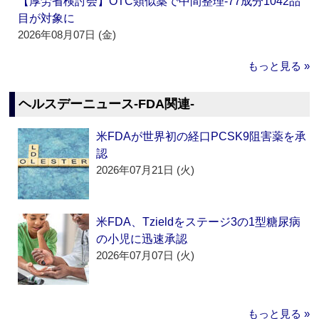
【厚労省検討会】OTC類似薬で中間整理‐77成分1042品
目が対象に
2026年08月07日 (金)
もっと見る »
ヘルスデーニュース‐FDA関連‐
米FDAが世界初の経口PCSK9阻害薬を承
認
2026年07月21日 (火)
米FDA、Tzieldをステージ3の1型糖尿病
の小児に迅速承認
2026年07月07日 (火)
もっと見る »