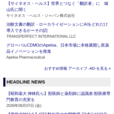
【サイネオス・ヘルス】世界とつなぐ「翻訳者」に 城
山氏に聞く
サイネオス・ヘルス・ジャパン株式会社
治験文書の翻訳・ローカライゼーションにAIをどれだけ
導入できるかーその[2]
TRANSPERFECT INTERNATIONAL LLC
グローバルCDMOのApeloa、日本市場に本格展開し医薬
品イノベーションを推進
Apeloa Pharmaceutical
おすすめ情報 アーカイブ ‐AD‐を見る »
HEADLINE NEWS
【昭和薬大 神林氏ら】獣医師と薬剤師に認識差‐獣医療専
門教育の充実を
2026年08月07日 (金)