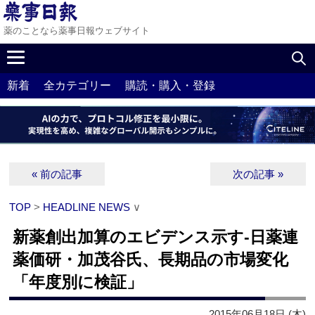
薬のことなら薬事日報ウェブサイト
新着
全カテゴリー
購読・購入・登録
« 前の記事
次の記事 »
TOP
>
HEADLINE NEWS
∨
新薬創出加算のエビデンス示す‐日薬連
薬価研・加茂谷氏、長期品の市場変化
「年度別に検証」
2015年06月18日 (木)