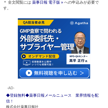
＊ 全文閲覧には
薬事日報 電子版 »
への申込みが必要で
す。
‐AD‐
◆登録無料◆薬事日報メールニュース 業界情報を配
信！
株式会社薬事日報社