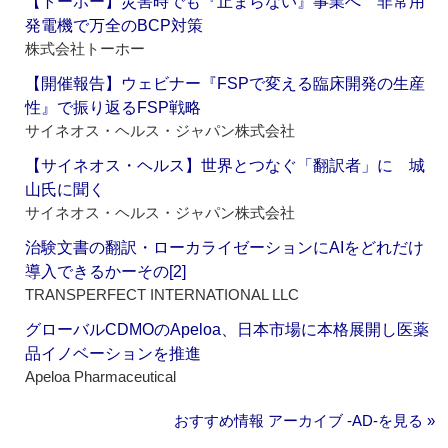
【トーホー】災害時でも『止まらない』事業へ 非常用
発電機で万全のBCP対策
株式会社トーホー
【開催報告】ウェビナー『FSPで変える臨床開発の生産
性』で振り返るFSP戦略
サイネオス・ヘルス・ジャパン株式会社
【サイネオス・ヘルス】世界とつなぐ「翻訳者」に 城
山氏に聞く
サイネオス・ヘルス・ジャパン株式会社
治験文書の翻訳・ローカライゼーションにAIをどれだけ
導入できるかーその[2]
TRANSPERFECT INTERNATIONAL LLC
グローバルCDMOのApeloa、日本市場に本格展開し医薬
品イノベーションを推進
Apeloa Pharmaceutical
おすすめ情報 アーカイブ ‐AD‐を見る »