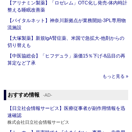
【アリナミン製薬】「ロゼレム」OTC化し発売‐体内時計
整える睡眠改善薬
【バイタルネット】神奈川新拠点が業務開始‐3PL専用物
流施設
【大塚製薬】新規IgA腎症薬、米国で急拡大‐他剤からの
切り替えも
【中医協総会】「ヒフデュラ」薬価15％下げ‐8品目の再
算定など了承
もっと見る »
おすすめ情報
‐AD‐
【日立社会情報サービス】医療従事者が副作用情報を迅
速確認
株式会社日立社会情報サービス