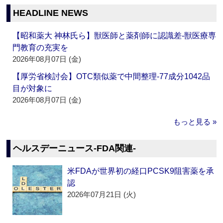
HEADLINE NEWS
【昭和薬大 神林氏ら】獣医師と薬剤師に認識差‐獣医療専
門教育の充実を
2026年08月07日 (金)
【厚労省検討会】OTC類似薬で中間整理‐77成分1042品
目が対象に
2026年08月07日 (金)
もっと見る »
ヘルスデーニュース‐FDA関連‐
米FDAが世界初の経口PCSK9阻害薬を承
認
2026年07月21日 (火)