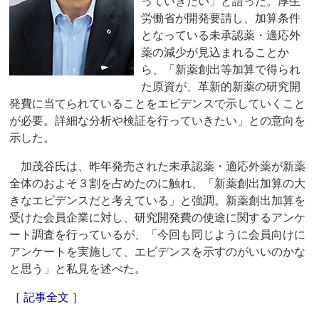
っていきたい」と語った。厚生
労働省が開発要請し、加算条件
となっている未承認薬・適応外
薬の減少が見込まれることか
ら、「新薬創出等加算で得られ
た原資が、革新的新薬の研究開
発費に当てられていることをエビデンスで示していくこと
が必要。詳細な分析や検証を行っていきたい」との意向を
示した。
加茂谷氏は、昨年発売された未承認薬・適応外薬が新薬
全体のおよそ３割を占めたのに触れ、「新薬創出加算の大
きなエビデンスだと考えている」と強調。新薬創出加算を
受けた会員企業に対し、研究開発費の使途に関するアンケ
ート調査を行っているが、「今回も同じように会員向けに
アンケートを実施して、エビデンスを示すのがいいのかな
と思う」と私見を述べた。
［ 記事全文 ］